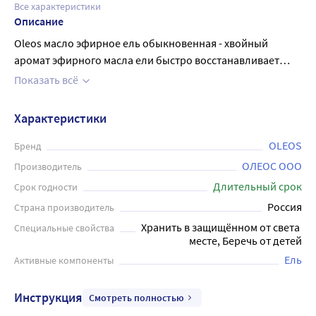
Все характеристики
Описание
Oleos масло эфирное ель обыкновенная - хвойный
аромат эфирного масла ели быстро восстанавливает
силы и поднимает настроение. Обладает
Показать всё
иммуностимулирующим, антисептическим,
отхаркивающим, противовоспалительным действием.
Характеристики
Очищает, дезодорирует воздух в помещении. Его
противовоспалительное, противогрибковое и
OLEOS
Бренд
восстанавливающее действие способствует улучшению
ОЛЕОС ООО
Производитель
состояния кожи и волос. Приятный аромат улучшает
Длительный срок
Срок годности
эмоциональное состояние, настраивает на позитивный
Россия
Страна производитель
лад. Сочетается с: апельсином, гвоздикой, кедром,
Хранить в защищённом от света 
Специальные свойства
лимоном, пихтой, сосной. Перед началом использования
месте, Беречь от детей
эфирного масла необходимо провести тест на отсутствие
Ель
Активные компоненты
аллергической реакции. Объём флакона 10 мл
Инструкция
Смотреть полностью