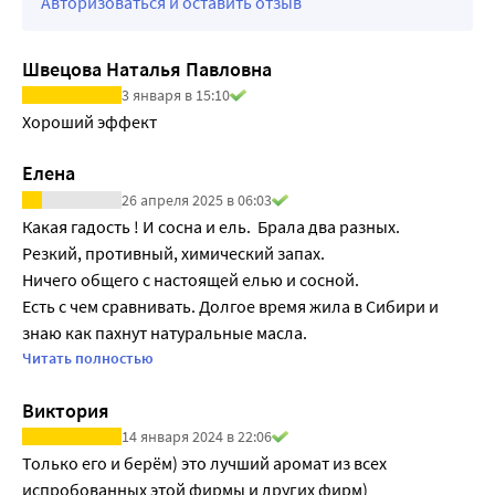
Авторизоваться и оставить отзыв
Швецова Наталья Павловна
3 января в 15:10
Хороший эффект
Елена
26 апреля 2025 в 06:03
Какая гадость ! И сосна и ель.  Брала два разных. 

Резкий, противный, химический запах.

Ничего общего с настоящей елью и сосной. 

Есть с чем сравнивать. Долгое время жила в Сибири и 
знаю как пахнут натуральные масла. 

Выкинула.
Читать полностью
Виктория
14 января 2024 в 22:06
Только его и берём) это лучший аромат из всех 
испробованных этой фирмы и других фирм)