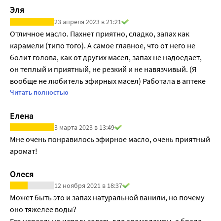
Эля
23 апреля 2023 в 21:21
Отличное масло. Пахнет приятно, сладко, запах как 
карамели (типо того). А самое главное, что от него не 
болит голова, как от других масел, запах не надоедает, 
он теплый и приятный, не резкий и не навязчивый. (Я 
вообще не любитель эфирных масел) Работала в аптеке 
и перенюхала за года кучу масел разных фирм, за всё 
Читать полностью
время работы действительно понравилось только это и 
Елена
масло малины. Капает да, не очень, так как густое, но это 
3 марта 2023 в 13:49
не страшно, я привыкла, надо перевернуть баночку и 
Мне очень понравилось эфирное масло, очень приятный 
примерно через минуту капли идут одна за одной, к 
аромат!
этому времени я только успеваю подносить все 
поверхности куда нужно его нанести. Капаю на 
Олеся
специальный фильтр для масел в увлажнитель воздуха, 
12 ноября 2021 в 18:37
на гипсовые медальоны для шкафа и одежды. Брала его 
Может быть это и запах натуральной ванили, но почему 
за 400р, дороговато, но оно того стоит, расход 
оно тяжелее воды? 

маленький, не пожалела.
Его нереально использовать для аромолампы, а брала 