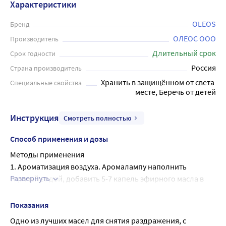
Характеристики
OLEOS
Бренд
ОЛЕОС ООО
Производитель
Длительный срок
Срок годности
Россия
Страна производитель
Хранить в защищённом от света 
Специальные свойства
месте, Беречь от детей
Инструкция
Смотреть полностью
Способ применения и дозы
Методы применения
1. Ароматизация воздуха. Аромалампу наполнить 
Развернуть
горячей водой, добавить 5-7 капель эфирного масла в 
расчете на 20м?
площади. В нижнюю часть аромалампы поместить 
Показания
зажженную свечу. Не допускать кипения воды, время от 
Одно из лучших масел для снятия раздражения, с 