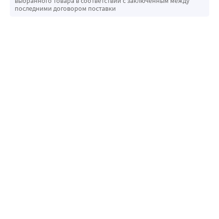
выбранного товара в соответствии с заключенным между
последними договором поставки