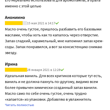
именно с этой целью
Анонимно
15 мая 2021 в 14:17
Масло очень густое, пришлось разбавить его базовыми 
маслами, чтобы хоть как то капалось через отверстие. 
Запах сладкий, карамельный, мне напомнил запах крем-
соды. Запах понравился, а вот за консистенцию снимаю 
звезду.
Ирина
28 января 2021 в 12:28
Идеальная ваниль. Для всех критиков которые тут есть, 
ваниль и не должна пахнуть по-другому, видимо всем 
более привычен химически созданный запах ванили.

Масло само по себе очень густое, очень трудно 
«капается» из упаковки. Добавляю в увлажнитель 
воздуха, хватает на весь день, и даже увлажнитель 
Читать полностью