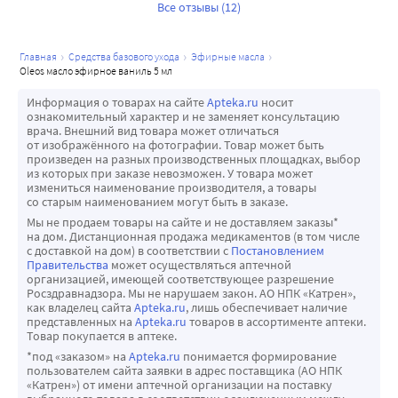
теперь весь пахнет ванилью, но мне нравится. 
Все отзывы (12)
Качественный продукт.
главная
средства базового ухода
эфирные масла
oleos масло эфирное ваниль 5 мл
Информация о товарах на сайте
Apteka.ru
носит
ознакомительный характер и не заменяет консультацию
врача. Внешний вид товара может отличаться
от изображённого на фотографии. Товар может быть
произведен на разных производственных площадках, выбор
из которых при заказе невозможен. У товара может
измениться наименование производителя, а товары
со старым наименованием могут быть в заказе.
Мы не продаем товары на сайте и не доставляем заказы*
на дом. Дистанционная продажа медикаментов (в том числе
с доставкой на дом) в соответствии с
Постановлением
Правительства
может осуществляться аптечной
организацией, имеющей соответствующее разрешение
Росздравнадзора. Мы не нарушаем закон. АО НПК «Катрен»,
как владелец сайта
Apteka.ru
, лишь обеспечивает наличие
представленных на
Apteka.ru
товаров в ассортименте аптеки.
Товар покупается в аптеке.
*под «заказом» на
Apteka.ru
понимается формирование
пользователем сайта заявки в адрес поставщика (АО НПК
«Катрен») от имени аптечной организации на поставку