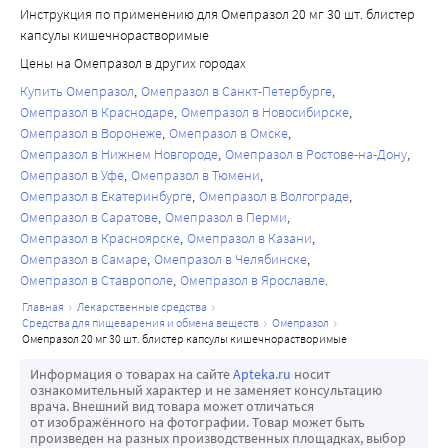
Инструкция по применению для Омепразол 20 мг 30 шт. блистер
капсулы кишечнорастворимые
Цены на Омепразол в других городах
Купить Омепразол
Омепразол в Санкт-Петербурге
Омепразол в Краснодаре
Омепразол в Новосибирске
Омепразол в Воронеже
Омепразол в Омске
Омепразол в Нижнем Новгороде
Омепразол в Ростове-на-Дону
Омепразол в Уфе
Омепразол в Тюмени
Омепразол в Екатеринбурге
Омепразол в Волгограде
Омепразол в Саратове
Омепразол в Перми
Омепразол в Красноярске
Омепразол в Казани
Омепразол в Самаре
Омепразол в Челябинске
Омепразол в Ставрополе
Омепразол в Ярославле
главная
лекарственные средства
средства для пищеварения и обмена веществ
омепразол
омепразол 20 мг 30 шт. блистер капсулы кишечнорастворимые
Информация о товарах на сайте
Apteka.ru
носит
ознакомительный характер и не заменяет консультацию
врача. Внешний вид товара может отличаться
от изображённого на фотографии. Товар может быть
произведен на разных производственных площадках, выбор