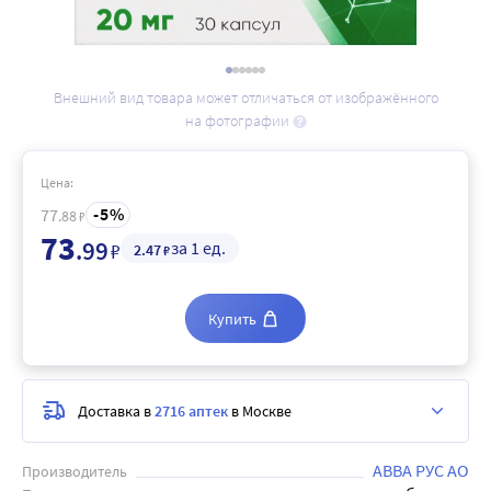
Внешний вид товара может отличаться от изображённого
на фотографии
Цена:
5
77
.88
₽
73
.99
за 1 ед.
₽
2
.47
₽
Купить
Доставка в
2716 аптек
в Москве
АВВА РУС АО
Производитель