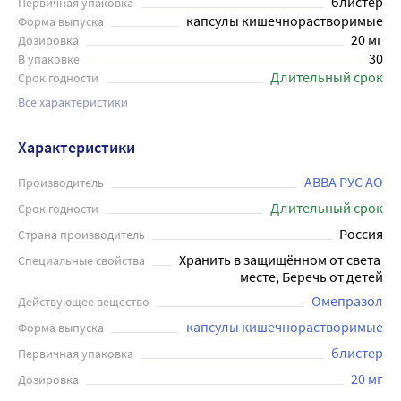
блистер
Первичная упаковка
капсулы кишечнорастворимые
Форма выпуска
20 мг
Дозировка
30
В упаковке
Длительный срок
Срок годности
Все характеристики
Характеристики
АВВА РУС АО
Производитель
Длительный срок
Срок годности
Россия
Страна производитель
Хранить в защищённом от света 
Специальные свойства
месте, Беречь от детей
Омепразол
Действующее вещество
капсулы кишечнорастворимые
Форма выпуска
блистер
Первичная упаковка
20 мг
Дозировка