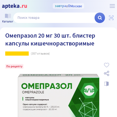
завтра
в
Москве
Каталог
Омепразол 20 мг 30 шт. блистер
капсулы кишечнорастворимые
(
357
отзывов)
По рецепту