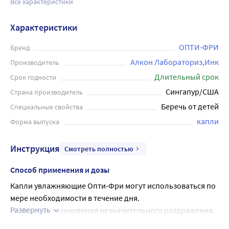
Все характеристики
Характеристики
ОПТИ-ФРИ
Бренд
Алкон Лабораториз,Инк
Производитель
Длительный срок
Срок годности
Сингапур/США
Страна производитель
Беречь от детей
Специальные свойства
капли
Форма выпуска
Инструкция
Смотреть полностью
Способ применения и дозы
Капли увлажняющие Опти-Фри могут использоваться по 
мере необходимости в течение дня.
Развернуть
В случае возникновения незначительного раздражения, 
дискомфорта или затуманивания зрения при ношении 