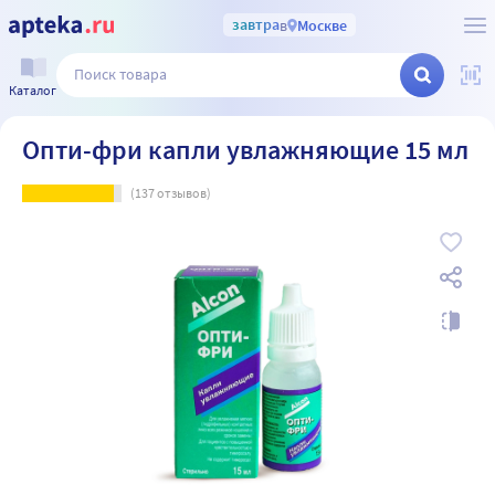
завтра
в
Москве
Каталог
Опти-фри капли увлажняющие 15 мл
(
137
отзывов)