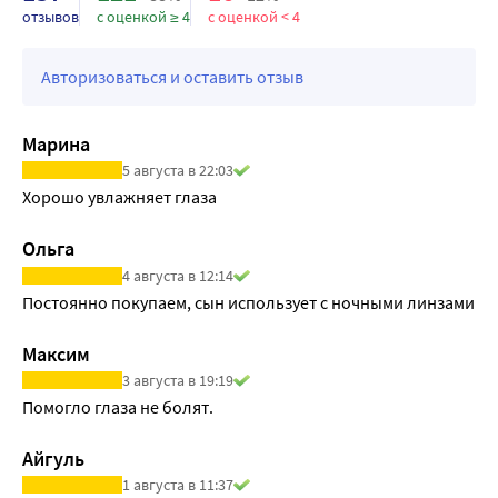
офтальмологу для установления диагноза и получения 
отзывов
с оценкой ≥ 4
с оценкой < 4
лечения.
Авторизоваться и оставить отзыв
Марина
5 августа в 22:03
Хорошо увлажняет глаза
Ольга
4 августа в 12:14
Постоянно покупаем, сын использует с ночными линзами
Максим
3 августа в 19:19
Помогло глаза не болят.
Айгуль
1 августа в 11:37