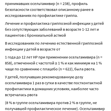
принимавших осельтамивир (n = 238), профиль 
безопасности соответствовал описанному ранее в 
исследованиях по профилактике гриппа.
Лечение и профилактика гриппозной инфекции у детей 
без сопутствующих заболеваний в возрасте 1-12 лет и 
пациентов с бронхиальной астмой
В исследованиях по лечению естественной гриппозной 
инфекции у детей в возрасте от
1 года до 12 лет НР при применении осельтамивира (n = 
858), отмеченной с частотой ≥ 1 % и как минимум на 1 % 
чаще по сравнению с плацебо (n = 622), была рвота.
У детей, получавших рекомендованную дозу 
осельтамивира 1 раз в сутки в качестве постконтактной 
профилактики в домашних условиях, наиболее часто 
встречалась рвота
(8 % в группе осельтамивира против 2 % в группе, не 
получавшей профилактическое лечение). Осельтамивир 