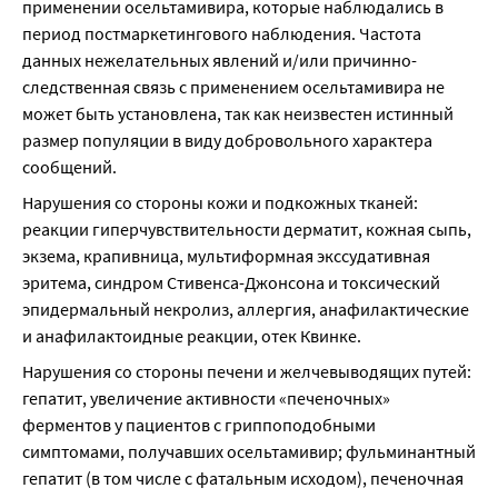
применении осельтамивира, которые наблюдались в 
период постмаркетингового наблюдения. Частота 
данных нежелательных явлений и/или причинно-
следственная связь с применением осельтамивира не 
может быть установлена, так как неизвестен истинный 
размер популяции в виду добровольного характера 
сообщений.
Нарушения со стороны кожи и подкожных тканей: 
реакции гиперчувствительности дерматит, кожная сыпь, 
экзема, крапивница, мультиформная экссудативная 
эритема, синдром Стивенса-Джонсона и токсический 
эпидермальный некролиз, аллергия, анафилактические 
и анафилактоидные реакции, отек Квинке.
Нарушения со стороны печени и желчевыводящих путей: 
гепатит, увеличение активности «печеночных» 
ферментов у пациентов с гриппоподобными 
симптомами, получавших осельтамивир; фульминантный 
гепатит (в том числе с фатальным исходом), печеночная 