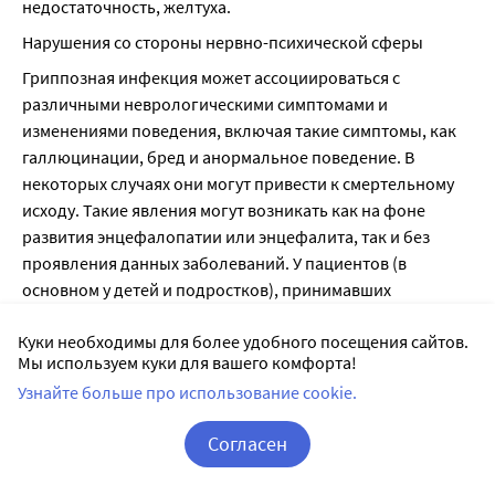
недостаточность, желтуха.
Нарушения со стороны нервно-психической сферы
Гриппозная инфекция может ассоциироваться с 
различными неврологическими симптомами и 
изменениями поведения, включая такие симптомы, как 
галлюцинации, бред и анормальное поведение. В 
некоторых случаях они могут привести к смертельному 
исходу. Такие явления могут возникать как на фоне 
развития энцефалопатии или энцефалита, так и без 
проявления данных заболеваний. У пациентов (в 
основном у детей и подростков), принимавших 
осельтамивир с целью лечения гриппа, были 
Куки необходимы для более удобного посещения сайтов.
зарегистрированы судороги и делирий (включая такие 
Мы используем куки для вашего комфорта!
симптомы, как нарушение сознания, дезориентация во 
Узнайте больше про использование cookie.
времени и пространстве, анормальное поведение, бред, 
галлюцинации, возбуждение, тревога, ночные 
Согласен
кошмары). Эти случаи редко сопровождались опасными 
для жизни действиями. Роль осельтамивира в развитии 
Корзина
Вход / Регистрация