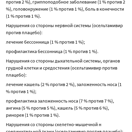
против 2 %), гриппоподобное заболевание (1 % против 2 
%), головокружение (1 % против 1 %), боль в конечности 
(1 % против 1 %).
Нарушения со стороны нервной системы (осельтамивир 
против плацебо):
лечение бессонница (1 % против 1 %);
профилактика бессонница (1 % против 1 %).
Нарушения со стороны дыхательной системы, органов 
грудной клетки и средостения (осельтамивир против 
плацебо):
лечение кашель (2 % против 2 %), заложенность носа (1 
% против 1 %);
профилактика заложенность носа (7 % против 7 %), 
ангина (5 % против 5 %), кашель (5 % против 6 %), 
ринорея (1 % против 1 %).
Нарушения со стороны скелетно-мышечной н 
соединительной ткани (осельтамивир против плацебо):