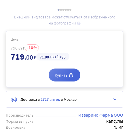
Внешний вид товара может отличаться от изображённого
на фотографии
Цена:
10
798
.89
₽
719
.00
за 1 ед.
₽
71
.90
₽
Купить
Доставка в
2727 аптек
в Москве
Изварино Фарма ООО
Производитель
капсулы
Форма выпуска
75 мг
Дозировка