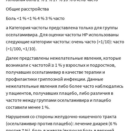
Общие расстройства
Боль <1 % <1 % 4 % 3 % часто
а Категория частоты представлена только для группы 
осельтамивира. Для оценки частоты HP использованы 
следующие категории частоты: очень часто (>1/10): часто 
(>1/100, <1/10).
Далее представлены нежелательные явления, которые 
возникали с частотой ≥ 1 % у взрослых и подростков, 
получавших осельтамивир в качестве терапии и 
профилактики гриппозной инфекции. Данные 
нежелательные явления либо более часто наблюдались 
у пациентов, получавших плацебо, либо различия в 
частоте между группами осельтамивира и плацебо 
составили менее 1 %.
Нарушения со стороны желудочно-кишечного тракта 
(осельтамивир против плацебо): лечение диарея (6 % 
против 7 %), боль в животе (включая боль в верхней 