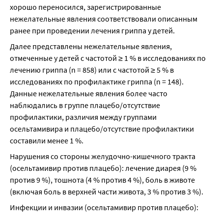
хорошо переносился, зарегистрированные 
нежелательные явления соответствовали описанным 
ранее при проведении лечения гриппа у детей.
Далее представлены нежелательные явления, 
отмеченные у детей с частотой ≥ 1 % в исследованиях по 
лечению гриппа (n = 858) или с частотой ≥ 5 % в 
исследованиях по профилактике гриппа (n = 148). 
Данные нежелательные явления более часто 
наблюдались в группе плацебо/отсутствие 
профилактики, различия между группами 
осельтамивира и плацебо/отсутствие профилактики 
составили менее 1 %.
Нарушения со стороны желудочно-кишечного тракта 
(осельтамивир против плацебо): лечение диарея (9 % 
против 9 %), тошнота (4 % против 4 %), боль в животе 
(включая боль в верхней части живота, 3 % против 3 %).
Инфекции и инвазии (осельтамивир против плацебо):