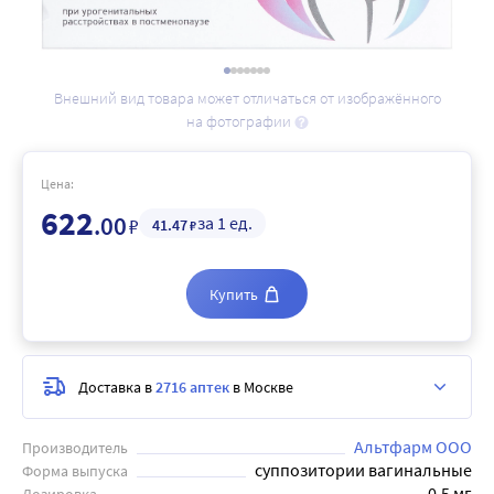
Внешний вид товара может отличаться от изображённого
на фотографии
Цена:
622
.00
за 1 ед.
₽
41
.47
₽
Купить
Доставка в
2716 аптек
в Москве
Альтфарм ООО
Производитель
суппозитории вагинальные
Форма выпуска
0,5 мг