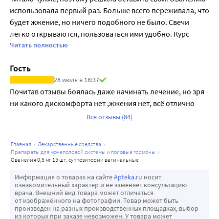
Обзепризнанными факторами риска ВТЭ является прием 
использовала первый рaз. Больше всего переживала, что 
эстрогенов, пожилой возраст, обширные хирургические 
будет жжение, но ничего подобного не было. Свечи 
вмешательства, длительная иммобилизация, ожирение 
легко открываются, пользоваться ими удобно. Курс 
(индекс массы тела >30 кг/м2), беременность/
прошел спокойно, результат меня устроил.
Читать полностью
послеродовый период, системная красная волчанка и 
рак. Не существует единого мнения относительно 
Гость
возможной роли варикозного расширения вен в 
28 июля в 18:37
развитии ВТЭ. После любого хирургического 
Почитав отзывы боялась даже начинать лечение, но зря 
вмешательства необходимо проводить профилактику 
ни какого дискомфорта нет ,жжения нет, всё отлично
ВТЭ. В случае длительной 
Все отзывы (84)
иммобилизации,обусловленной плановым оперативным 
вмешательством, следует временно отменить ЗГТ за 4-6 
главная
лекарственные средства
недель до операции и возобновить только после 
препараты для мочеполовой системы и половые гормоны
полного восстановления мобильности женщины. При 
ованелия 0,5 мг 15 шт. суппозитории вагинальные
отсутствии ВТЭ в анамнезе женщины, но при наличии 
Информация о товарах на сайте
Apteka.ru
носит
тромбоза в возрасте менее 50 лет у ближайших 
ознакомительный характер и не заменяет консультацию
родственников, рекомендуется провести скрининговое 
врача. Внешний вид товара может отличаться
от изображённого на фотографии. Товар может быть
обследование, предварительно обсудив все его 
произведен на разных производственных площадках, выбор
ограничения (скрининг позволяет выявить только ряд 
из которых при заказе невозможен. У товара может