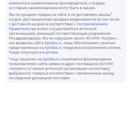
измениться наименование производителя, а товары
тромбофилических нарушений.). При выявлении 
со старым наименованием могут быть в заказе.
нарушения, не соответствующего заболеванию у 
Мы не продаем товары на сайте и не доставляем заказы*
на дом. Дистанционная продажа медикаментов (в том числе
родственников, либо при обнаружении «тяжелого» 
с доставкой на дом) в соответствии с
Постановлением
дефекта (например, дефицита антитромбина ІІІ, 
Правительства
может осуществляться аптечной
организацией, имеющей соответствующее разрешение
протеина S, или протеина С, либо сочетания этих 
Росздравнадзора. Мы не нарушаем закон. АО НПК «Катрен»,
дефектов), ЗГТ эстриолом противопоказана. Для 
как владелец сайта
Apteka.ru
, лишь обеспечивает наличие
представленных на
Apteka.ru
товаров в ассортименте аптеки.
женщин, получающих длительное лечение 
Товар покупается в аптеке.
антикоагулянтами, требуетсятщательное рассмотрение 
*под «заказом» на
Apteka.ru
понимается формирование
соотношения «польза-риск» ЗГТ.
пользователем сайта заявки в адрес поставщика (АО НПК
«Катрен») от имени аптечной организации на поставку
В случае развития ВТЭ терапию препаратом следует 
выбранного товара в соответствии с заключенным между
немедленно прекратить. Женщина должна быть 
последними договором поставки
информирована о необходимости немедленного 
обращения к врачу при проявлении возможных 
признаков тромбоэмболических осложнений (например, 
отека или болезненности по ходу вены нижней 
конечности, внезапной боли в груди, одышки и т.д.).
Ишемическая болезнь сердца (ИБС)
В рандомизированных контролируемых клинических 