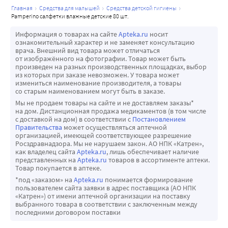
главная
средства для малышей
средства детской гигиены
pamperino салфетки влажные детские 80 шт.
Информация о товарах на сайте
Apteka.ru
носит
ознакомительный характер и не заменяет консультацию
врача. Внешний вид товара может отличаться
от изображённого на фотографии. Товар может быть
произведен на разных производственных площадках, выбор
из которых при заказе невозможен. У товара может
измениться наименование производителя, а товары
со старым наименованием могут быть в заказе.
Мы не продаем товары на сайте и не доставляем заказы*
на дом. Дистанционная продажа медикаментов (в том числе
с доставкой на дом) в соответствии с
Постановлением
Правительства
может осуществляться аптечной
организацией, имеющей соответствующее разрешение
Росздравнадзора. Мы не нарушаем закон. АО НПК «Катрен»,
как владелец сайта
Apteka.ru
, лишь обеспечивает наличие
представленных на
Apteka.ru
товаров в ассортименте аптеки.
Товар покупается в аптеке.
*под «заказом» на
Apteka.ru
понимается формирование
пользователем сайта заявки в адрес поставщика (АО НПК
«Катрен») от имени аптечной организации на поставку
выбранного товара в соответствии с заключенным между
последними договором поставки