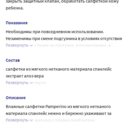
закрыть защитный клапан, обработать салфеткой кожу 
ребенка.
Показания
Необходимы при повседневном использовании. 
Незаменимы при смене подгузника в условиях отсутствия 
Развернуть
воды и мыла, а также на прогулке, в поликлинике, в 
гостях.
Состав
салфетки из мягкого нетканого материала спанлейс
экстракт алоэ вера
Развернуть
не содержат спирта
гипоаллергены
Описание
Влажные салфетки Pamperino из мягкого нетканого 
материала спанлейс нежно и бережно ухаживают за 
Развернуть
кожей вашего малыша с первых дней жизни.
Влажные детские салфетки Pamperino бережно 