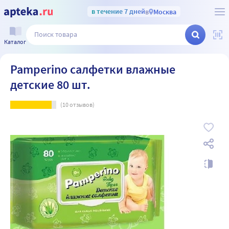
в течение 7 дней
в
Москва
Каталог
Pamperino салфетки влажные
детские 80 шт.
(
10
отзывов)