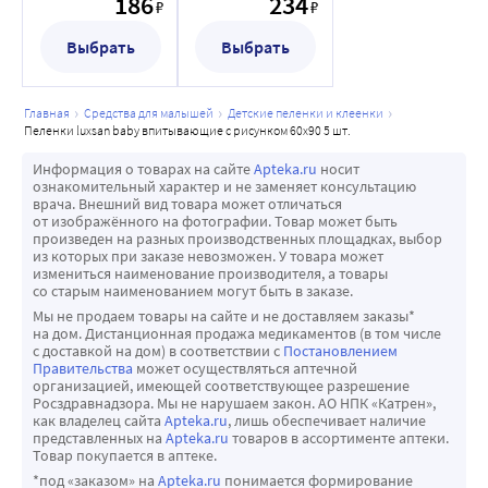
186
234
₽
₽
5 шт.
5 шт.
Выбрать
Выбрать
главная
средства для малышей
детские пеленки и клеенки
пеленки luxsan baby впитывающие с рисунком 60х90 5 шт.
Информация о товарах на сайте
Apteka.ru
носит
ознакомительный характер и не заменяет консультацию
врача. Внешний вид товара может отличаться
от изображённого на фотографии. Товар может быть
произведен на разных производственных площадках, выбор
из которых при заказе невозможен. У товара может
измениться наименование производителя, а товары
со старым наименованием могут быть в заказе.
Мы не продаем товары на сайте и не доставляем заказы*
на дом. Дистанционная продажа медикаментов (в том числе
с доставкой на дом) в соответствии с
Постановлением
Правительства
может осуществляться аптечной
организацией, имеющей соответствующее разрешение
Росздравнадзора. Мы не нарушаем закон. АО НПК «Катрен»,
как владелец сайта
Apteka.ru
, лишь обеспечивает наличие
представленных на
Apteka.ru
товаров в ассортименте аптеки.
Товар покупается в аптеке.
*под «заказом» на
Apteka.ru
понимается формирование