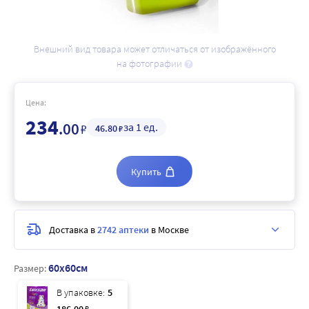
Внешний вид товара может отличаться от изображённого
на фотографии
Цена:
234
.00
за 1 ед.
₽
46
.80
₽
Купить
Доставка в
2742 аптеки
в Москве
60x60см
Размер:
В упаковке:
5
₽