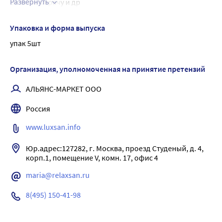
Развернуть
визитах к врачу и др
пелека 60х90
Упаковка и форма выпуска
упак 5шт
Организация, уполномоченная на принятие претензий
АЛЬЯНС-МАРКЕТ ООО
Россия
www.luxsan.info
Юр.адрес:127282, г. Москва, проезд Студеный, д. 4, 
maria@relaxsan.ru
8(495) 150-41-98