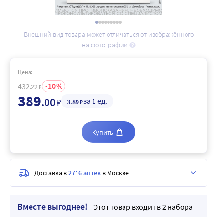
Внешний вид товара может отличаться от изображённого
на фотографии
Цена:
10
432
.22
₽
389
.00
за 1 ед.
₽
3
.89
₽
Купить
Доставка в
2716 аптек
в Москве
Вместе выгоднее!
Этот товар входит в 2 набора