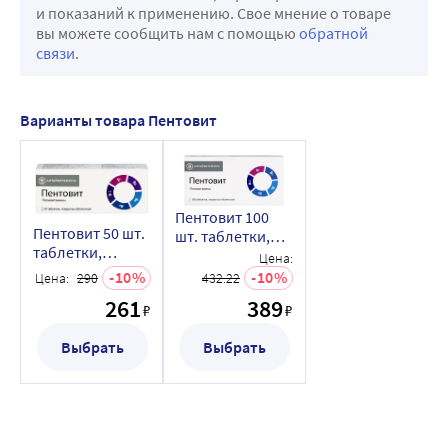
и показаний к применению. Свое мнение о товаре
вы можете сообщить нам с помощью
обратной
связи
.
Варианты товара Пентовит
Пентовит 100
Пентовит 50 шт.
шт. таблетки,
таблетки,
покрытые
Цена:
покрытые
оболочкой
10
10
Цена:
290
432.22
оболочкой
261
389
₽
₽
Выбрать
Выбрать