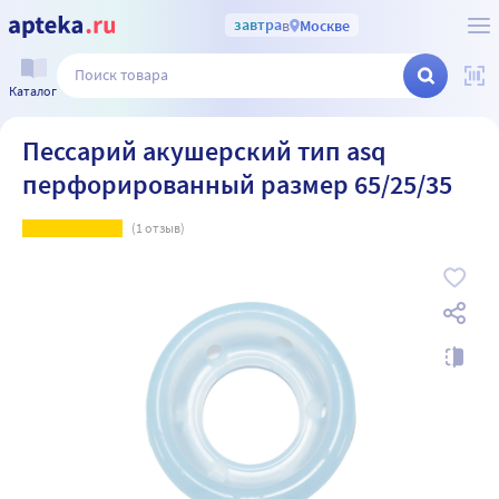
завтра
в
Москве
Каталог
Пессарий акушерский тип asq
перфорированный размер 65/25/35
(
1
отзыв)