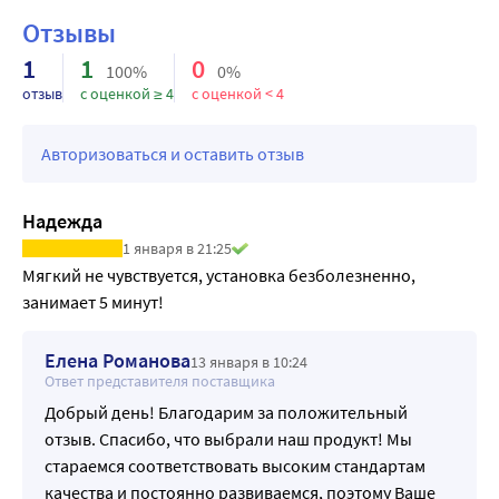
Перед применением необходима обработка 
Отзывы
антисептиком, предпочтительно с использованием 
1
1
0
альдегидсодержащих растворов.
100%
0%
отзыв
с оценкой ≥ 4
с оценкой < 4
Авторизоваться и оставить отзыв
Надежда
1 января в 21:25
Мягкий не чувствуется, установка безболезненно, 
занимает 5 минут!
Елена Романова
13 января в 10:24
Ответ представителя поставщика
Добрый день! Благодарим за положительный
отзыв. Спасибо, что выбрали наш продукт! Мы
стараемся соответствовать высоким стандартам
качества и постоянно развиваемся, поэтому Ваше