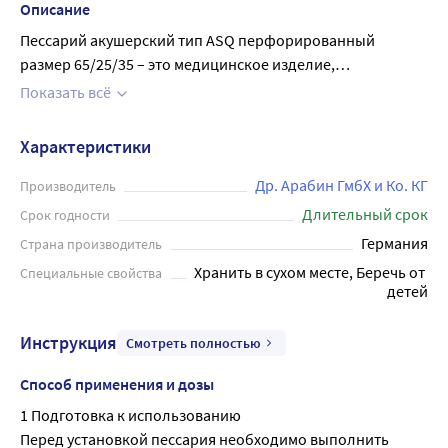
Описание
Пессарий акушерский тип ASQ перфорированный
размер 65/25/35 – это медицинское изделие,
применяемое у беременных женщин с истмико-
Показать всё
цервикальной недостаточностью (ИЦН) при диагностике
угрозы преждевременных родов. Применяется для
Характеристики
удержания матки в необходимом естественном
положении, а также для фиксации укороченной шейки
Др. Арабин ГмбХ и Ко. КГ
Производитель
матки с угрожающим дальнейшим раскрытием. Подбор
Длительный срок
Срок годности
акушерского пессария и его установку проводит только
Германия
Страна производитель
врач акушер-гинеколог. Установка возможна как в
Хранить в сухом месте, Беречь от 
Специальные свойства
условиях стационара, так и амбулаторно.
детей
Куполообразный акушерский пессарий - наиболее
используемый вид акушерского пессария, который имеет
Инструкция
Смотреть полностью
форму глубокой чаши, большое центральное отверстие
для фиксации на шейке матки и маленькие
Способ применения и дозы
функциональные отверстия для оттока влагалищного
1 Подготовка к использованию
секрета. Акушерский пессарий Dr.Arabin сделан из
Перед установкой пессария необходимо выполнить 