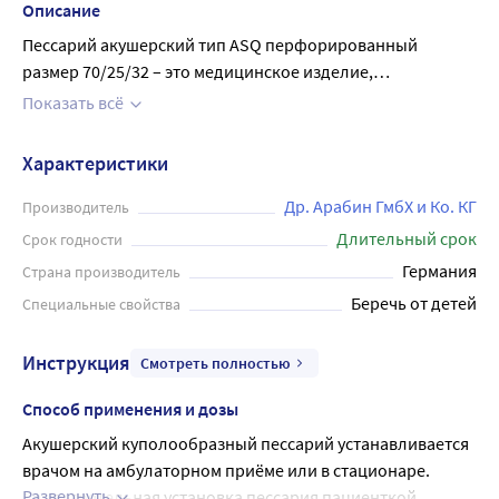
Описание
Пессарий акушерский тип АSQ перфорированный
размер 70/25/32 – это медицинское изделие,
применяемое у беременных женщин с истмико-
Показать всё
цервикальной недостаточностью (ИЦН) при диагностике
угрозы преждевременных родов. Применяется для
Характеристики
удержания матки в необходимом естественном
положении, а также для фиксации укороченной шейки
Др. Арабин ГмбХ и Ко. КГ
Производитель
матки с угрожающим дальнейшим раскрытием. Подбор
Длительный срок
Срок годности
акушерского пессария и его установку проводит только
Германия
Страна производитель
врач акушер-гинеколог. Установка возможна как в
Беречь от детей
Специальные свойства
условиях стационара, так и амбулаторно.
Куполообразный акушерский пессарий - наиболее
Инструкция
Смотреть полностью
используемый вид акушерского пессария, который имеет
форму глубокой чаши, большое центральное отверстие
Способ применения и дозы
для фиксации на шейке матки и маленькие
Акушерский куполообразный пессарий устанавливается 
функциональные отверстия для оттока влагалищного
врачом на амбулаторном приёме или в стационаре. 
секрета. Акушерский пессарий Dr.Arabin сделан из
Развернуть
Самостоятельная установка пессария пациенткой 