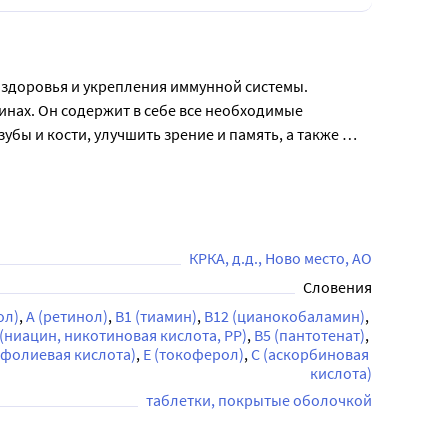
здоровья и укрепления иммунной системы. 

нах. Он содержит в себе все необходимые 
ы и кости, улучшить зрение и память, а также 
в, а также при повышенной физической и 
минералов. В упаковке содержится 30 таблеток, 
КРКА, д.д., Ново место, АО
Словения
ол)
А (ретинол)
В1 (тиамин)
В12 (цианокобаламин)
 (ниацин, никотиновая кислота, РР)
В5 (пантотенат)
(фолиевая кислота)
Е (токоферол)
С (аскорбиновая 
кислота)
таблетки, покрытые оболочкой