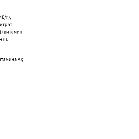
/г), 
итрат 
 (витамин 
 Е).
итамина А);