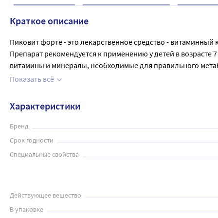
Краткое описание
Пиковит форте - это лекарственное средство - витаминный
Препарат рекомендуется к применению у детей в возрасте 7
витамины и минералы, необходимые для правильного метабол
улучшить состояние кожи и волос. Препарат рекомендуется
Показать всё
умственной нагрузке. Таблетки покрыты особой оболочкой, 
достаточно на 1 месяц приема.
Характеристики
Бренд
Срок годности
Специальные свойства
Действующее вещество
В упаковке