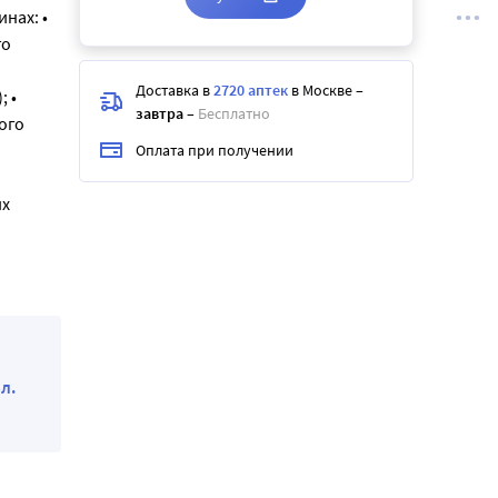
нах: •
го
Доставка в
2720 аптек
в Москве
–
 •
завтра
–
Бесплатно
ого
Оплата при получении
их
л.