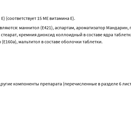
Е) (соответствует 15 МЕ витамина Е).
яются: маннитол (Е421), аспартам, ароматизатор Мандарин, 
 стеарат, кремния диоксид коллоидный в составе ядра таблетки
 (Е160а), мальтитол в составе оболочки таблетки.
другие компоненты препарата (перечисленные в разделе 6 лис