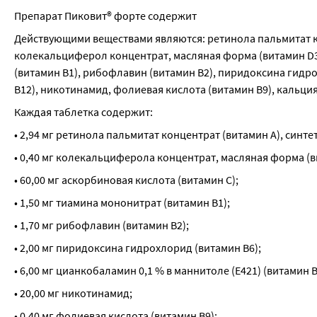
Препарат Пиковит® форте содержит
Действующими веществами являются: ретинола пальмитат кон
колекальциферол концентрат, масляная форма (витамин D3) 
(витамин В1), рибофлавин (витамин В2), пиридоксина гидро
В12), никотинамид, фолиевая кислота (витамин В9), кальция
Каждая таблетка содержит:
• 2,94 мг ретинола пальмитат концентрат (витамин А), синте
• 0,40 мг колекальциферола концентрат, масляная форма (ви
• 60,00 мг аскорбиновая кислота (витамин С);
• 1,50 мг тиамина мононитрат (витамин В1);
• 1,70 мг рибофлавин (витамин В2);
• 2,00 мг пиридоксина гидрохлорид (витамин В6);
• 6,00 мг цианкобаламин 0,1 % в маннитоле (Е421) (витамин В
• 20,00 мг никотинамид;
• 0,40 мг фолиевая кислота (витамин В9);