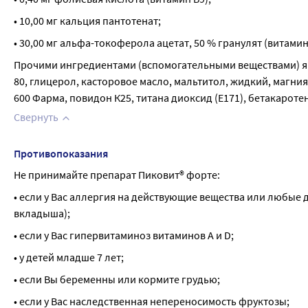
• 10,00 мг кальция пантотенат;
• 30,00 мг альфа-токоферола ацетат, 50 % гранулят (витамин 
Прочими ингредиентами (вспомогательными веществами) явл
80, глицерол, касторовое масло, мальтитол, жидкий, магния
600 Фарма, повидон К25, титана диоксид (Е171), бетакаротен
Свернуть
Противопоказания
Не принимайте препарат Пиковит® форте:
• если у Вас аллергия на действующие вещества или любые 
вкладыша);
• если у Вас гипервитаминоз витаминов А и D;
• у детей младше 7 лет;
• если Вы беременны или кормите грудью;
• если у Вас наследственная непереносимость фруктозы;