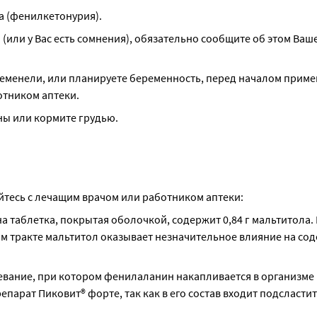
а (фенилкетонурия).
(или у Вас есть сомнения), обязательно сообщите об этом Ваше
ременели, или планируете беременность, перед началом приме
отником аптеки.
ны или кормите грудью.
тесь с лечащим врачом или работником аптеки:
дна таблетка, покрытая оболочкой, содержит 0,84 г мальтитола. 
 тракте мальтитол оказывает незначительное влияние на сод
евание, при котором фенилаланин накапливается в организме и
арат Пиковит® форте, так как в его состав входит подсластит