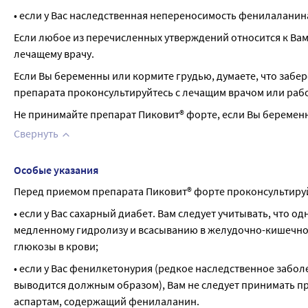
• если у Вас наследственная непереносимость фенилаланин
Если любое из перечисленных утверждений относится к Вам 
лечащему врачу.
Если Вы беременны или кормите грудью, думаете, что забе
препарата проконсультируйтесь с лечащим врачом или раб
Не принимайте препарат Пиковит® форте, если Вы беремен
Свернуть
Особые указания
Перед приемом препарата Пиковит® форте проконсультируй
• если у Вас сахарный диабет. Вам следует учитывать, что о
медленному гидролизу и всасыванию в желудочно-кишечном
глюкозы в крови;
• если у Вас фенилкетонурия (редкое наследственное забол
выводится должным образом), Вам не следует принимать преп
аспартам, содержащий фенилаланин.