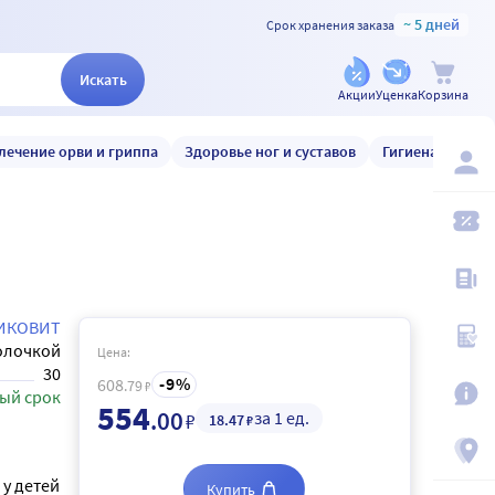
~ 5 дней
Срок хранения заказа
Искать
Акции
Уценка
Корзина
лечение орви и гриппа
Здоровье ног и суставов
Гигиена и уход
ИКОВИТ
олочкой
Цена:
30
9
608
.79
₽
ый срок
554
.00
за 1 ед.
₽
18
.47
₽
у детей
Купить