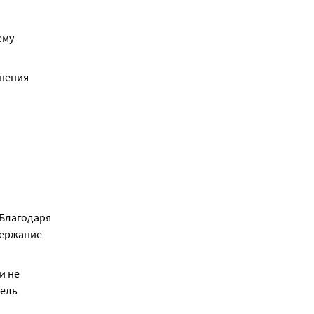
му 
нения 
Благодаря 
ержание 
 не 
ель 