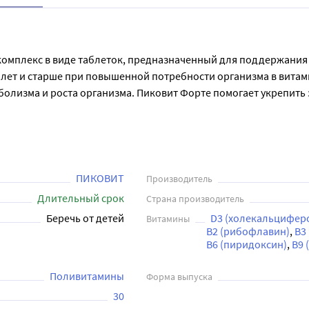
 комплекс в виде таблеток, предназначенный для поддержания 
 лет и старше при повышенной потребности организма в витами
изма и роста организма. Пиковит Форте помогает укрепить зуб
 для профилактики и лечения дефицита витаминов и минерало
которая обеспечивает легкое и быстрое усвоение витаминов и 
ПИКОВИТ
Производитель
Длительный срок
Страна производитель
Беречь от детей
D3 (холекальцифер
Витамины
В2 (рибофлавин)
В3
В6 (пиридоксин)
В9 
Поливитамины
Форма выпуска
30