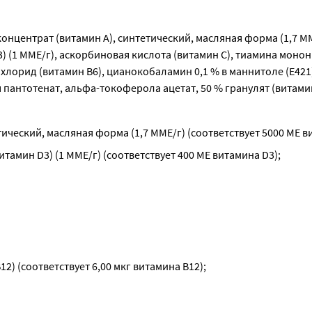
центрат (витамин А), синтетический, масляная форма (1,7 МME
(1 MME/г), аскорбиновая кислота (витамин С), тиамина монон
хлорид (витамин В6), цианокобаламин 0,1 % в маннитоле (Е421)
 пантотенат, альфа-токоферола ацетат, 50 % гранулят (витамин
тический, масляная форма (1,7 ММЕ/г) (соответствует 5000 МЕ в
тамин D3) (1 ММЕ/г) (соответствует 400 МЕ витамина D3);
12) (соответствует 6,00 мкг витамина В12);