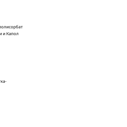
полисорбат 
 и Капол 
тка-