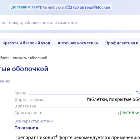
Доставим
завтра
в любую из
2720 аптек
в
Москве
Красота и базовый уход
Аптечная косметика
Профилактика и 
таблетки, покрытые оболочкой
ытые оболочкой
нению
П
Бренд
таблетки, покрытые об
Форма выпуска
В упаковке
Длительн
Срок годности
Все характеристики
Показания
Препарат Пиковит® форте рекомендуется к применению 