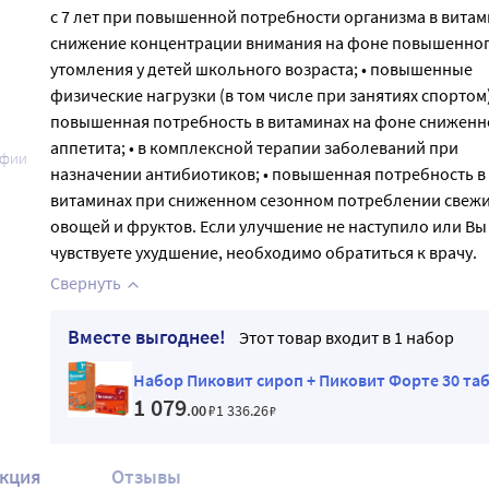
с 7 лет при повышенной потребности организма в витами
снижение концентрации внимания на фоне повышенно
утомления у детей школьного возраста; • повышенные
физические нагрузки (в том числе при занятиях спортом);
повышенная потребность в витаминах на фоне сниженн
аппетита; • в комплексной терапии заболеваний при
афии
назначении антибиотиков; • повышенная потребность в
витаминах при сниженном сезонном потреблении свеж
овощей и фруктов. Если улучшение не наступило или Вы
чувствуете ухудшение, необходимо обратиться к врачу.
Свернуть
Вместе выгоднее!
Этот товар входит в 1 набор
Набор Пиковит сироп + Пиковит Форте 30 таб
1 079
.00
₽
1 336
.26
₽
кция
Отзывы