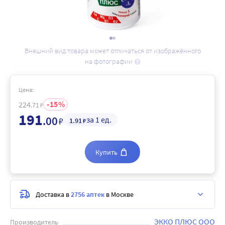
Внешний вид товара может отличаться от изображённого
на фотографии
Цена:
15
224
.71
₽
191
.00
за 1 ед.
₽
1
.91
₽
Купить
Доставка в
2756 аптек
в Москве
ЭККО ПЛЮС ООО
Производитель