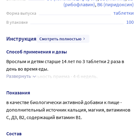
кальция в препарате оптимально для усвоения, что
(рибофлавин)
В6 (пиридоксин)
очень важно, т.к. магний может уменьшить усвояемость
таблетки
Форма выпуска
кальция из кишечного тракта, при этом, однако, резкая
100
недостаточность магния может вызвать гипокальцемию.
В упаковке
Недостаточное поступление в организм витамина Д
нарушает всасывание кальция. Рекомендуется врослым и
Инструкция
Смотреть полностью
детям старше 14 лет по 3 таблетки 2 раза в день во время
Способ применения и дозы
еды. Перед применением рекомендуется
проконсультироваться с врачом.
Врослым и детям старше 14 лет по 3 таблетки 2 раза в 
день во время еды.
Развернуть
Продолжительность приема - 4-6 недель.
Возможны повторные приемы в течение года.
Показания
в качестве биологически активной добавки к пище - 
дополнительный источник кальция, магния, витаминов 
С, Д3, В2, содержащий витамин В1.
Состав