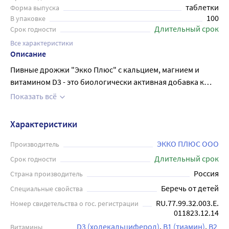
таблетки
Форма выпуска
100
В упаковке
Длительный срок
Срок годности
Все характеристики
Описание
Пивные дрожжи "Экко Плюс" с кальцием, магнием и
витамином D3 - это биологически активная добавка к
пище в виде таблеток со специфическим, свойственным
Показать всё
данному виду продукта запахом. Пивные дрожжи -
источник незаменимых аминокислот, витаминов группы
Характеристики
В, находящихся в легкодоступной органической форме,
стимулируют обмен веществ, регулируют деятельность
ЭККО ПЛЮС ООО
Производитель
нервной системы, желудочно-кишечного тракта.
Длительный срок
Срок годности
Нормализует состояние кожи, волос, ногтей. Сочетание
Россия
Страна производитель
витаминов и минералов в «Пивных дрожжах Экко Плюс с
Беречь от детей
Специальные свойства
магнием, кальцием, витамином Д» представляет их как
RU.77.99.32.003.E.
Номер свидетельства о гос. регистрации
сбалансированную добавку синергистов кальция,
011823.12.14
содержащую магний и витамин Д. Соотношение магния и
D3 (холекальциферол)
В1 (тиамин)
В2 
Витамины