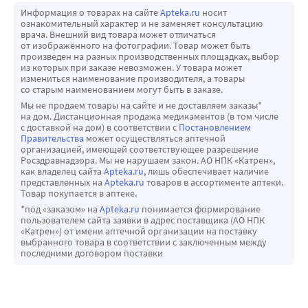
роль в процессах регуляции проницаемости клеточной 
Информация о товарах на сайте
Apteka.ru
носит
мембраны, способствует выведению солей тяжелых 
ознакомительный характер и не заменяет консультацию
металлов и радионуклеидов. Но главная его роль- 
врача. Внешний вид товара может отличаться
от изображённого на фотографии. Товар может быть
образование костной ткани. Уменьшение содержания 
произведен на разных производственных площадках, выбор
кальция в организме может привести к развитию 
из которых при заказе невозможен. У товара может
измениться наименование производителя, а товары
патологических процессов, наиболее 
со старым наименованием могут быть в заказе.
распространенным из которых является остеопороз.
Мы не продаем товары на сайте и не доставляем заказы*
на дом. Дистанционная продажа медикаментов (в том числе
Витамин Д - это витамин, который необходим для 
с доставкой на дом) в соответствии с
Постановлением
абсорбции и утилизации кальция в желудочно- 
Правительства
может осуществляться аптечной
организацией, имеющей соответствующее разрешение
кишечном тракте. Он необходим для роста организма и 
Росздравнадзора. Мы не нарушаем закон. АО НПК «Катрен»,
развития костей и зубов. Он также важен для 
как владелец сайта
Apteka.ru
, лишь обеспечивает наличие
представленных на
Apteka.ru
товаров в ассортименте аптеки.
профилактики и лечения остеопороза, способствует 
Товар покупается в аптеке.
нормальной функции щитовидной железы и процессов 
*под «заказом» на
Apteka.ru
понимается формирование
свертывания крови.
пользователем сайта заявки в адрес поставщика (АО НПК
«Катрен») от имени аптечной организации на поставку
Пивные дрожжи - источник незаменимых аминокислот, 
выбранного товара в соответствии с заключенным между
витаминов группы В, находящихся в легкодоступной 
последними договором поставки
органической форме, стимулируют обмен веществ, 
регулируют деятельность нервной системы, желудочно-
кишечного тракта. Нормализует состояние кожи, волос, 