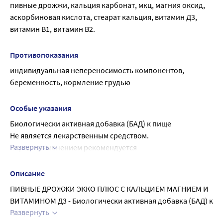
пивные дрожжи, кальция карбонат, мкц, магния оксид, 
аскорбиновая кислота, стеарат кальция, витамин Д3, 
витамин В1, витамин В2.
Противопоказания
индивидуальная непереносимость компонентов, 
беременность, кормление грудью
Особые указания
Биологически активная добавка (БАД) к пище
Не является лекарственным средством.
Развернуть
Перед применением рекомендуется 
проконсультироваться с врачом.
Описание
ПИВНЫЕ ДРОЖЖИ ЭККО ПЛЮС С КАЛЬЦИЕМ МАГНИЕМ И 
ВИТАМИНОМ Д3 - Биологически активная добавка (БАД) к 
Развернуть
пище