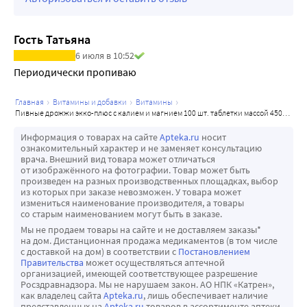
поддерживает здоровье нервных тканей, улучшает 
работоспособность.
Не является лекарством.
Гость Татьяна
Суточный прием (9 таблеток) содержит, не менее: калий - 
6 июля в 10:52
675 мг - 19% от РСП, магний - 126 мг - 31,5% от РСП.
Периодически пропиваю
РСП - рекомендуемое суточное потребление.
главная
витамины и добавки
витамины
пивные дрожжи экко-плюс с калием и магнием 100 шт. таблетки массой 450 мг
Информация о товарах на сайте
Apteka.ru
носит
ознакомительный характер и не заменяет консультацию
врача. Внешний вид товара может отличаться
от изображённого на фотографии. Товар может быть
произведен на разных производственных площадках, выбор
из которых при заказе невозможен. У товара может
измениться наименование производителя, а товары
со старым наименованием могут быть в заказе.
Мы не продаем товары на сайте и не доставляем заказы*
на дом. Дистанционная продажа медикаментов (в том числе
с доставкой на дом) в соответствии с
Постановлением
Правительства
может осуществляться аптечной
организацией, имеющей соответствующее разрешение
Росздравнадзора. Мы не нарушаем закон. АО НПК «Катрен»,
как владелец сайта
Apteka.ru
, лишь обеспечивает наличие
представленных на
Apteka.ru
товаров в ассортименте аптеки.