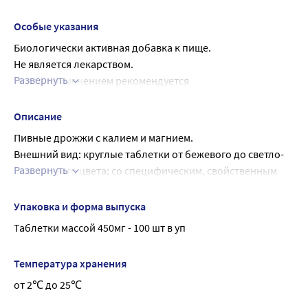
Особые указания
Биологически активная добавка к пище.
Не является лекарством.
Развернуть
Перед применением рекомендуется 
проконсультироваться с врачом.
Описание
Пивные дрожжи с калием и магнием.
Внешний вид: круглые таблетки от бежевого до светло-
Развернуть
коричневого цвета; со специфическим, свойственным 
данному виду продукта, запахом; без вкуса.
Дополнительный источник калия и магния.
Упаковка и форма выпуска
Витамины группы В (богатым источником которых 
Таблетки массой 450мг - 100 шт в уп
являются пивные дрожжи) участвуют во всех клеточных 
процессах, в регуляции углеводного, белкового и 
Температура хранения
энергетического обменов, в деятельности сердечно-
от 2℃ до 25℃
сосудистой, нервной систем и желудочно-кишечного 
тракта, в поддержке нормальной зрительной функции. 