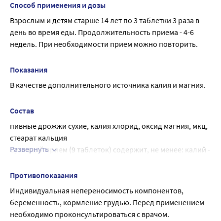
Способ применения и дозы
Взрослым и детям старше 14 лет по 3 таблетки 3 раза в 
день во время еды. Продолжительность приема - 4-6 
недель. При необходимости прием можно повторить.
Показания
В качестве дополнительного источника калия и магния.
Состав
пивные дрожжи сухие, калия хлорид, оксид магния, мкц, 
стеарат кальция
Развернуть
Суточный прием (9 таблеток) содержит, не менее: калий - 
675 мг, магний - 126 мг.
Противопоказания
Индивидуальная непереносимость компонентов, 
беременность, кормление грудью. Перед применением 
необходимо проконсультироваться с врачом.