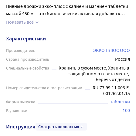
Пивные дрожжи экко-плюс с калием и магнием таблетки
массой 450 мг - это биологически активная добавка к
пище, дополнительный источник витаминов группы В,
Показать всё
калия и магния. Витамины группы В (богатым
источником которых являются пивные дрожжи)
Характеристики
участвуют во всех клеточных процессах, в регуляции
углеводного, белкового и энергетического обменов, в
ЭККО ПЛЮС ООО
Производитель
деятельности сердечно-сосудистой, нервной систем и
Россия
Страна производитель
желудочно-кишечного тракта, в поддержке нормальной
Хранить в сухом месте, Хранить в 
Специальные свойства
зрительной функции. Благотворно влияют на здоровье
защищённом от света месте, 
кожи и волос, активизируют обменные процессы в
Беречь от детей
организме, способствуют повышению умственной и
RU.77.99.11.003.E.
Номер свидетельства о гос. регистрации
001262.01.15
физической работоспособности, укреплению здоровья.
Магний обладает кардиопротекторным действием,
таблетки
Форма выпуска
способствует нормальной функции нервной системы,
100
В упаковке
включая регуляцию сердечного ритма. Рекомендуется
взрослым и детям старше 14 лет Перед применением
Инструкция
Смотреть полностью
необходимо проконсультироваться с врачом.