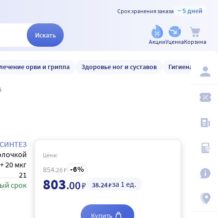
~ 5 дней
Срок хранения заказа
Искать
Акции
Уценка
Корзина
лечение орви и гриппа
Здоровье ног и суставов
Гигиена и уход
й
СИНТЕЗ
олочкой
Цена:
 + 20 мкг
6
854
.26
₽
21
803
.00
за 1 ед.
₽
ый срок
38
.24
₽
Купить