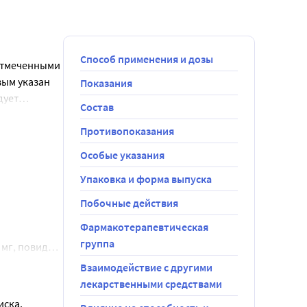
Способ применения и дозы
 отмеченными
вым указан
Показания
дует
Состав
е если это
аблетки из
Противопоказания
ва.
Особые указания
а которую
димо
е»
Упаковка и форма выпуска
ска
Побочные действия
Фармакотерапевтическая
группа
 мг, повидон
вать
Взаимодействие с другими
ия
лекарственными средствами
следует
иска,