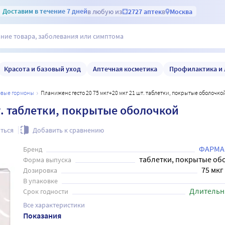
Доставим
в течение 7 дней
в любую из
2727 аптек
в
Москва
Красота и базовый уход
Аптечная косметика
Профилактика и 
ловые гормоны
Планиженс гесто 20 75 мкг+20 мкг 21 шт. таблетки, покрытые оболочко
т. таблетки, покрытые оболочкой
ться
Добавить к сравнению
ФАРМА
Бренд
таблетки, покрытые об
Форма выпуска
75 мкг
Дозировка
В упаковке
Длительн
Срок годности
Все характеристики
Показания