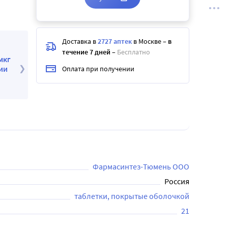
Доставка в
2727 аптек
в Москве
–
в
течение 7 дней
–
Бесплатно
г
Оплата при получении
Фармасинтез-Тюмень ООО
Россия
таблетки, покрытые оболочкой
21