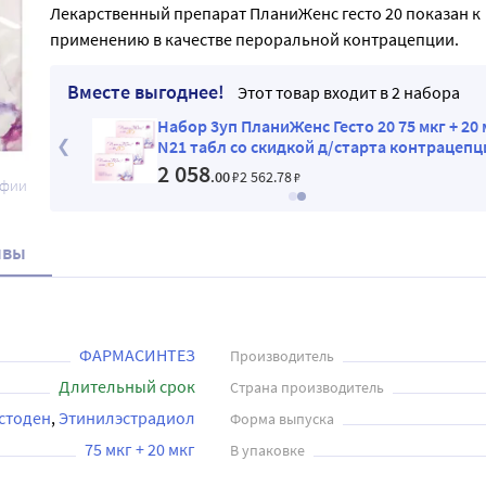
Лекарственный препарат ПланиЖенс гесто 20 показан к
применению в качестве пероральной контрацепции.
Вместе выгоднее!
Этот товар входит в 2 набора
20 мкг
Набор 3уп ПланиЖенс Гесто 20 75 мкг + 20 мк
епции
N21 табл со скидкой д/старта контрацепции
2 058
.00
₽
2 562
.78
₽
афии
ывы
ФАРМАСИНТЕЗ
Производитель
Длительный срок
Страна производитель
стоден
Этинилэстрадиол
Форма выпуска
75 мкг + 20 мкг
В упаковке