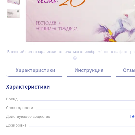
Набор 2уп ПланиЖенс Гесто 20 75 мкг + 
N21 табл со скидкой д/старта контрац
1 406
.00
₽
1 708
.52
₽
Внешний вид товара может отличаться от изображённого на фотогр
Характеристики
Инструкция
Отз
Характеристики
Бренд
Срок годности
Ге
Действующее вещество
Дозировка