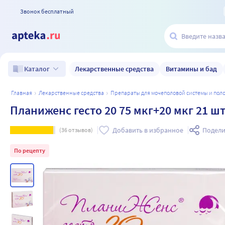
Звонок бесплатный
Лекарственные средства
Витамины и бад
Каталог
главная
лекарственные средства
препараты для мочеполовой системы и по
Планиженс гесто 20 75 мкг+20 мкг 21 ш
Добавить в избранное
Подели
(
36
отзывов)
По рецепту