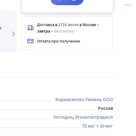
Доставка в
2716 аптек
в Москве
–
г
завтра
–
Бесплатно
Оплата при получении
Фармасинтез-Тюмень ООО
Россия
Гестоден
Этинилэстрадиол
75 мкг + 30 мкг