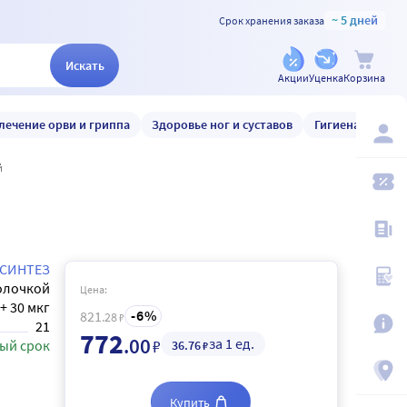
~ 5 дней
Срок хранения заказа
Искать
Акции
Уценка
Корзина
лечение орви и гриппа
Здоровье ног и суставов
Гигиена и уход
й
СИНТЕЗ
олочкой
Цена:
 + 30 мкг
6
821
.28
₽
21
772
.00
за 1 ед.
₽
ый срок
36
.76
₽
Купить