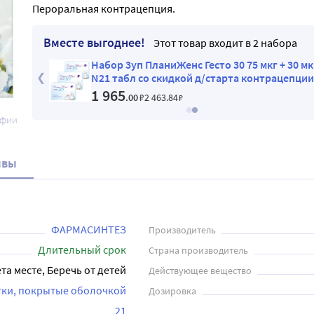
Пероральная контрацепция.
Вместе выгоднее!
Этот товар входит в 2 набора
30 мкг
Набор 3уп ПланиЖенс Гесто 30 75 мкг + 30 мк
епции
N21 табл со скидкой д/старта контрацепции
1 965
.00
₽
2 463
.84
₽
афии
ывы
ФАРМАСИНТЕЗ
Производитель
Длительный срок
Страна производитель
та месте, Беречь от детей
Действующее вещество
тки, покрытые оболочкой
Дозировка
21