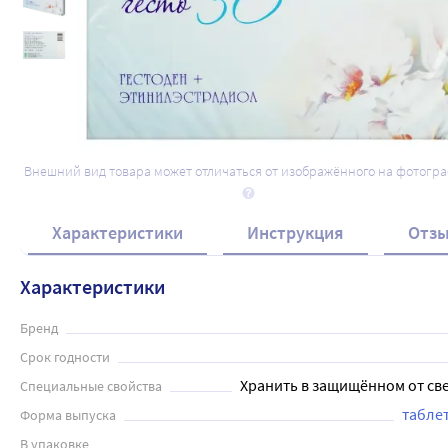
Набор 2уп ПланиЖенс Гесто 30 75 мкг + 
N21 табл со скидкой д/старта контрац
1 344
.00
₽
1 642
.56
₽
Внешний вид товара может отличаться от изображённого на фотогр
Характеристики
Инструкция
Отз
Характеристики
Бренд
Срок годности
Хранить в защищённом от све
Специальные свойства
табле
Форма выпуска
В упаковке