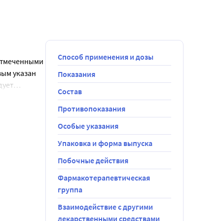
Способ применения и дозы
 отмеченными
вым указан
Показания
дует
Состав
ение первого
и следует
-яичниковой
Противопоказания
невно по
последней
Особые указания
ством воды.
омендации: •
но.
Упаковка и форма выпуска
 7-дневного
корее, даже
блеток из
ачинается на
но
оятно, пока
Побочные действия
вного
 половой
Фармакотерапевтическая
рием
пропуск
препарата на
группа
дой упаковки
же если это
таблеток и
енного
кается
Взаимодействие с другими
уального
х желудочно-
лекарственными средствами