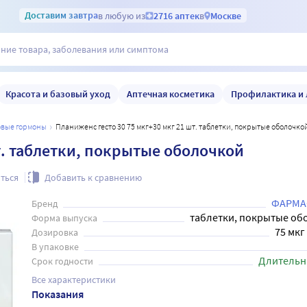
Доставим
завтра
в любую из
2716 аптек
в
Москве
Красота и базовый уход
Аптечная косметика
Профилактика и 
ловые гормоны
Планиженс гесто 30 75 мкг+30 мкг 21 шт. таблетки, покрытые оболочко
т. таблетки, покрытые оболочкой
ться
Добавить к сравнению
ФАРМА
Бренд
таблетки, покрытые об
Форма выпуска
75 мкг
Дозировка
В упаковке
Длительн
Срок годности
Все характеристики
Показания