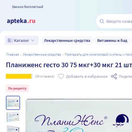
Звонок бесплатный
Лекарственные средства
Витамины и бад
Каталог
главная
лекарственные средства
препараты для мочеполовой системы и по
Планиженс гесто 30 75 мкг+30 мкг 21 ш
Добавить в избранное
Подели
(
39
отзывов)
По рецепту