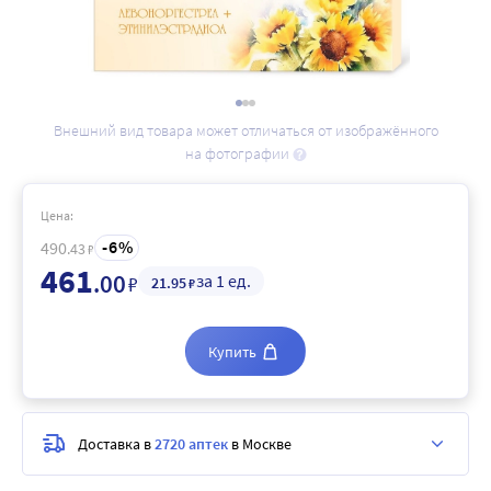
Внешний вид товара может отличаться от изображённого
на фотографии
Цена:
6
490
.43
₽
461
.00
за 1 ед.
₽
21
.95
₽
Купить
Доставка в
2720 аптек
в Москве