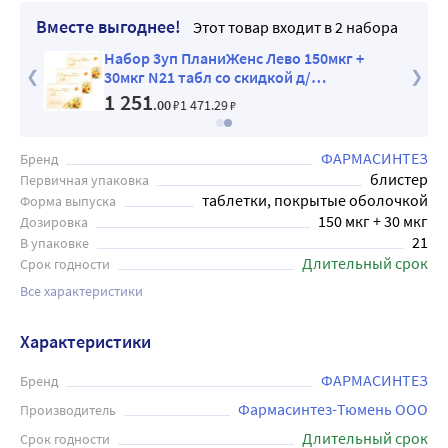
Вместе выгоднее!
Этот товар входит в 2 набора
+
Набор 3уп ПланиЖенс Лево 150мкг +
30мкг N21 табл со скидкой д/
контрацепции
1 251
.00
₽
1 471
.29
₽
ФАРМАСИНТЕЗ
Бренд
блистер
Первичная упаковка
таблетки, покрытые оболочкой
Форма выпуска
150 мкг + 30 мкг
Дозировка
21
В упаковке
Длительный срок
Срок годности
Все характеристики
Характеристики
ФАРМАСИНТЕЗ
Бренд
Фармасинтез-Тюмень ООО
Производитель
Длительный срок
Срок годности