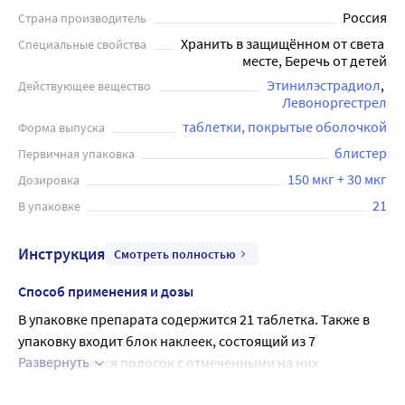
Россия
Страна производитель
Хранить в защищённом от света 
Специальные свойства
месте, Беречь от детей
Этинилэстрадиол
Действующее вещество
Левоноргестрел
таблетки, покрытые оболочкой
Форма выпуска
блистер
Первичная упаковка
150 мкг + 30 мкг
Дозировка
21
В упаковке
Инструкция
Смотреть полностью
Способ применения и дозы
В упаковке препарата содержится 21 таблетка. Также в 
упаковку входит блок наклеек, состоящий из 7 
Развернуть
самоклеящихся полосок с отмеченными на них 
названиями дней недели, необходимый для оформления 