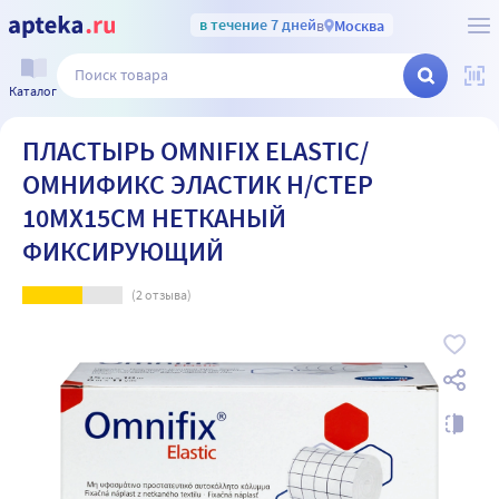
в течение 7 дней
в
Москва
Каталог
ПЛАСТЫРЬ OMNIFIX ELASTIC/
ОМНИФИКС ЭЛАСТИК Н/СТЕР
10МX15СМ НЕТКАНЫЙ
ФИКСИРУЮЩИЙ
(
2
отзыва)