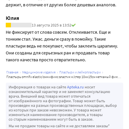
Не стягивает кожу вокруг раны.
держит, в отличие от других более дешевых аналогов.
Пластырь OMNIFIX elastic легко моделировать, создавая 
удобные формы для надежной фиксации на любой части 
Юлия
тела.
13 августа 2025 в 13:52
Особо мягкий, растягивается в поперечном 
Не фиксирует от слова совсем. Отклеивается. Еще и 
направлении; с высокой воздухо- и 
тонким стал. Ужас. деньги сразу в помойку. Такие 
паропроницаемостью; не вызывает мацерацию кожи, 
пластыри ведь не покупают, чтобы заклеить царапину. 
надёжно держится, удаляется безболезненно и без 
Они созданы для серьезных ран и продавать товар 
остатков.
такого качества просто отвратительно.
Он растягивается только поперек (по ширине), а не 
продольно (вертикально). Поэтому с его помощью 
главная
медицинские изделия
пластыри и лейкопластыри
пластырь omnifix elastic/омнификс эластик н/стер 10мx15см нетканый фиксирующий
можно как разрешить, так и ограничить подвижность 
сустава.
Информация о товарах на сайте
Apteka.ru
носит
ознакомительный характер и не заменяет консультацию
врача. Внешний вид товара может отличаться
от изображённого на фотографии. Товар может быть
произведен на разных производственных площадках, выбор
из которых при заказе невозможен. У товара может
измениться наименование производителя, а товары
со старым наименованием могут быть в заказе.
Мы не продаем товары на сайте и не доставляем заказы*