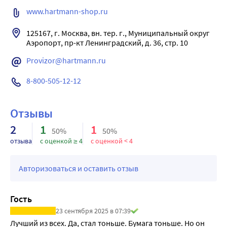
www.hartmann-shop.ru
нетканого материала.
Мягко и легко моделируется в особенности на суставах, 
125167, г. Москва, вн. тер. г., Муниципальный округ 
подвижных и конических частях тела.
Аэропорт, пр-кт Ленинградский, д. 36, стр. 10
Пластырь OMNIFIX elastic / ОМНИФИКС эластик 
способствует заживлению:
Provizor@hartmann.ru
• защищает рану от внешнего воздействия / 
8-800-505-12-12
инфицирования и механических повреждений,
• предотвращает развитие инфекции и мацерацию раны
Безопасен, так как минимизирует риск инфицирования 
Отзывы
раны.
2
1
1
50%
50%
Комфортен в использовании, так как:
отзыва
с оценкой ≥ 4
с оценкой < 4
• надежно фиксируется,
• обеспечивает сплошную фиксацию повязок на 
Авторизоваться и оставить отзыв
обширных поверхностях тела,
• комфортен для кожи,
• безболезненно удаляется при смене повязки.
Гость
Пластырь Омнификс удобен в наложении, имеет 
23 сентября 2025 в 07:39
специальный волнообразный разрез и линии разметки. 
Лучший из всех. Да, стал тоньше. Бумага тоньше. Но он 