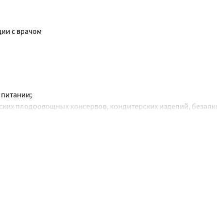
ции с врачом
 питании;
ских плодоовощных консервов, кондитерских изделий, безал
нкок как подсластитель, стабилизатор, консервант, пластифи
 аскорбиновой кислоты (витамин С), витаминных препаратов,