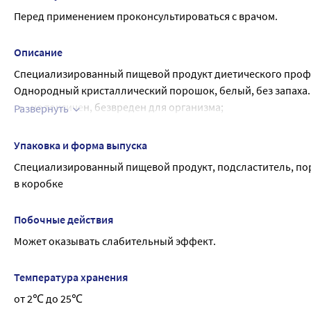
Перед применением проконсультироваться с врачом.
Описание
Специализированный пищевой продукт диетического профи
Однородный кристаллический порошок, белый, без запаха.
не токсичен, безвреден для организма;
Развернуть
практически полностью усваивается организмом (98%); Эн
сахару 0,6 - он менее сладкий, чем сахар.
Упаковка и форма выпуска
Специализированный пищевой продукт, подсластитель, пор
в коробке
Побочные действия
Может оказывать слабительный эффект.
Температура хранения
от 2℃ до 25℃