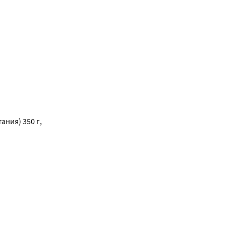
сорбита к
ия) 350 г, 