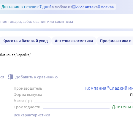
Доставим
в течение 7 дней
в любую из
2727 аптек
в
Москва
Красота и базовый уход
Аптечная косметика
Профилактика и 
рбит 350 гр/коробка/
ся
Добавить к сравнению
Компания "Сладкий м
Производитель
п
Форма выпуска
Масса (гр)
Длительн
Срок годности
Все характеристики