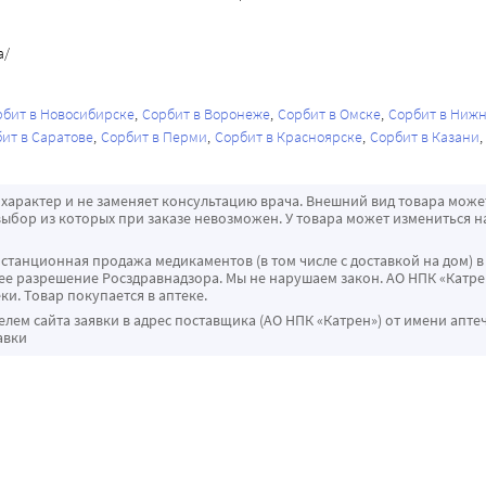
а/
рбит в Новосибирске
Сорбит в Воронеже
Сорбит в Омске
Сорбит в Ниж
ит в Саратове
Сорбит в Перми
Сорбит в Красноярске
Сорбит в Казани
характер и не заменяет консультацию врача. Внешний вид товара може
ыбор из которых при заказе невозможен. У товара может измениться н
истанционная продажа медикаментов (в том числе с доставкой на дом) в
 разрешение Росздравнадзора. Мы не нарушаем закон. АО НПК «Катрен
ки. Товар покупается в аптеке.
ем сайта заявки в адрес поставщика (АО НПК «Катрен») от имени апте
авки