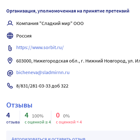
Организация, уполномоченная на принятие претензий
Компания "Сладкий мир" ООО
Россия
https://www.sorbit.ru/
bicheneva@sladmirnn.ru
8/831/281-03-33 доб 322
Отзывы
4
4
0
100%
0%
отзыва
с оценкой ≥ 4
с оценкой < 4
Авторизоваться и оставить отзыв