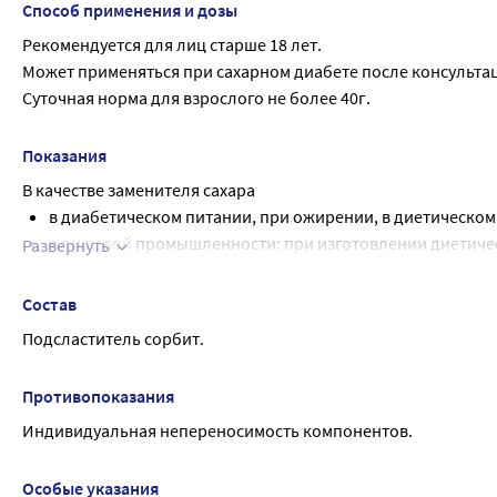
Способ применения и дозы
Рекомендуется для лиц старше 18 лет.
Может применяться при сахарном диабете после консульта
Суточная норма для взрослого не более 40г.
Показания
В качестве заменителя сахара
в диабетическом питании, при ожирении, в диетическом
в пищевой промышленности: при изготовлении диетиче
Развернуть
напитков, рыбных фаршевых изделий, жевательных рези
в фармацевтической промышленности: при изготовлении
Состав
желатина, мазей, кремов, паст
Подсластитель сорбит.
Противопоказания
Индивидуальная непереносимость компонентов.
Особые указания