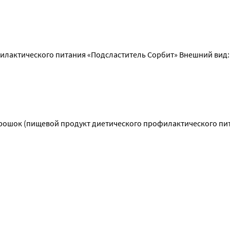
лактического питания «Подсластитель Сорбит» Внешний вид:
ергетическая ценность в 100,0 г -1633кДж/ 392 ккал Сладость 
ошок (пищевой продукт диетического профилактического питан