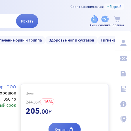
~ 5 дней
Срок хранения заказа
Искать
Акции
Уценка
Корзина
лечение орви и гриппа
Здоровье ног и суставов
Гигиена и уход
ир" ООО
орошок
Цена:
350 гр
16
244
.05
₽
ый срок
205
.00
₽
Купить