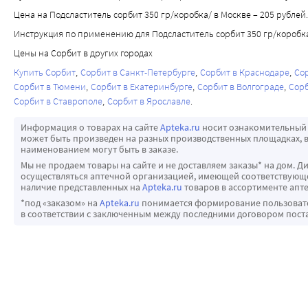
Цена на Подсластитель сорбит 350 гр/коробка/ в Москве – 205 рублей.
Инструкция по применению для Подсластитель сорбит 350 гр/коробк
Цены на Сорбит в других городах
Купить Сорбит
Сорбит в Санкт-Петербурге
Сорбит в Краснодаре
Со
Сорбит в Тюмени
Сорбит в Екатеринбурге
Сорбит в Волгограде
Сорб
Сорбит в Ставрополе
Сорбит в Ярославле
Информация о товарах на сайте
Apteka.ru
носит ознакомительный 
может быть произведен на разных производственных площадках, в
наименованием могут быть в заказе.
Мы не продаем товары на сайте и не доставляем заказы* на дом. Д
осуществляться аптечной организацией, имеющей соответствующее
наличие представленных на
Apteka.ru
товаров в ассортименте апте
*под «заказом» на
Apteka.ru
понимается формирование пользовател
в соответствии с заключенным между последними договором пост