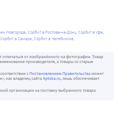
нем Новгороде
Сорбит в Ростове-на-Дону
Сорбит в Уфе
Сорбит в Самаре
Сорбит в Челябинске
т отличаться от изображённого на фотографии. Товар
аименование производителя, а товары со старым
 соответствии с
Постановлением Правительства
может
», как владелец сайта
Apteka.ru
, лишь обеспечивает
чной организации на поставку выбранного товара