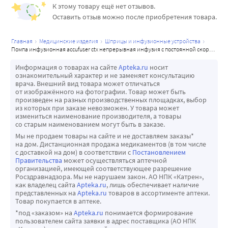
К этому товару ещё нет отзывов.
• Не требуются батарейки и электросеть.
Оставить отзыв можно после приобретения товара.
Строение помпы (см. фото):
• Корпус помпы обеспечивает стабильность препарата, 
главная
медицинские изделия
шприцы и инфузионные устройства
блокируя УФ лучи.
помпа инфузионная accufuser ctx непрерывная инфузия с постоянной скоростью 250 мл/скорость потока 10 гр мл/час
• Резервуар состоит из высококачественного 
Информация о товарах на сайте
Apteka.ru
носит
медицинского силикон, поддерживает равномерное 
ознакомительный характер и не заменяет консультацию
давление и подачу препарата в инфузионную систему и 
врача. Внешний вид товара может отличаться
от изображённого на фотографии. Товар может быть
обеспечивает точность при заполнении даже на 50% от 
произведен на разных производственных площадках, выбор
номинального объёма.
из которых при заказе невозможен. У товара может
измениться наименование производителя, а товары
• Двух фильтров грубой очистки, предотвращающие 
со старым наименованием могут быть в заказе.
попадание посторонних взвесей из раствора таких как 
Мы не продаем товары на сайте и не доставляем заказы*
остатки от пробки.
на дом. Дистанционная продажа медикаментов (в том числе
с доставкой на дом) в соответствии с
Постановлением
• Инфузионный фильтр, удаляет воздушные пузырьки.
Правительства
может осуществляться аптечной
• Воздушного фильтра, предотвращает контаминацию и 
организацией, имеющей соответствующее разрешение
Росздравнадзора. Мы не нарушаем закон. АО НПК «Катрен»,
оптимизирует процесс работы.
как владелец сайта
Apteka.ru
, лишь обеспечивает наличие
ВАЖНО:
представленных на
Apteka.ru
товаров в ассортименте аптеки.
Товар покупается в аптеке.
• Номинальный объем установлен с помощью 0,9% NaCl 
*под «заказом» на
Apteka.ru
понимается формирование
при t°C= 23±2°С
пользователем сайта заявки в адрес поставщика (АО НПК
Фактический расход вводимого препарата зависит от его 