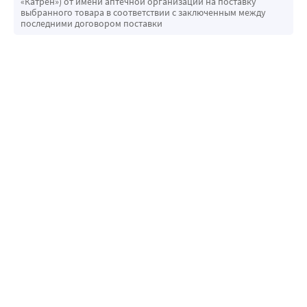
«Катрен») от имени аптечной организации на поставку
выбранного товара в соответствии с заключенным между
температуры и густоты.
последними договором поставки