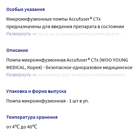
частиц.
Особые указания
Микроинфузионные помпы Accufuser® CTx 
предназначены для введения препарата в состоянии 
Развернуть
чистого раствора и не должны использоваться для 
препаратов большой густоты или содержащих твердые 
частицы, так как это может привезти к замедлению 
Описание
потока и закупориванию.
Помпа микроинфузионная Accufuser® CTx (WOO YOUNG 
MEDICAL, Корея) - безопасное одноразовое медицинское 
Развернуть
изделие, предназначено для точного и непрерывного 
введения лекарственных средств, без дальнейшей 
настройки, способствующие снижению частоты 
Упаковка и форма выпуска
возможных осложнений и побочных эффектов.
Помпа микроинфузионная - 1 шт в уп.
Современные одноразовые инфузоры, полностью 
отвечают требованиям к внутривенным вливаниям, 
Температура хранения
позволяют проводить лечение не только в 
от 4℃ до 40℃
стационарных, но и в амбулаторных, домашних и даже 
полевых условиях.