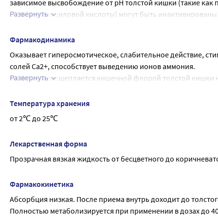
зависимое высвобождение от pH толстой кишки (такие как
Развернуть
5-аминосалициловой кислоты) могут быть инактивированы.
глюкокортикостероидами, амфотерицином В возможно увели
лактобактерий и бифидобактерий (в т.ч. неомицин, клинд
Фармакодинамика
Оказывает гиперосмотическое, слабительное действие, сти
солей Са2+, способствует выведению ионов аммония.
Развернуть
Лактулоза расщепляется кишечной флорой толстой кишки н
pH и повышению осмотического давления и, как следствне
стимулируют перистальтику кишечника и оказывают влияние 
Температура хранения
физиологический ритм опорожнення толстого кишечника.
от 2℃ до 25℃
При печеночной энцефалопатии эффект приписывается под
ацидофильных бактерий (например, лактобактерий), перехо
Лекарственная форма
кишки, опорожнению кишечника вследствие снижения pH в 
Прозрачная вязкая жидкость от бесцветного до коричневат
азотсодержащих токсических веществ путем стимуляции ба
Лактулоза как пребиотическое вещество усиливает рост пол
как становится возможным подавление роста потенциально пат
Фармакокинетика
обеспечивает более благоприятный баланс кишечной флор
Абсорбция низкая. После приема внутрь доходит до толсто
Полностью метаболизируется при применении в дозах до 40-