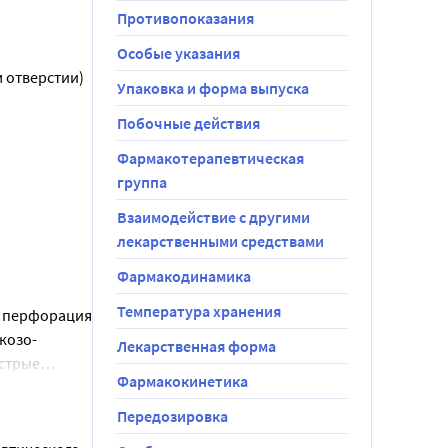
рака.
Противопоказания
 равно 6-8 
Особые указания
м отверстии)
Упаковка и форма выпуска
пользуя 
Побочные действия
Фармакотерапевтическая
а прием 
группа
Взаимодействие с другими
лекарственными средствами
Фармакодинамика
Температура хранения
, перфорация
козо-
Лекарственная форма
острые
Фармакокинетика
связи с 
Передозировка