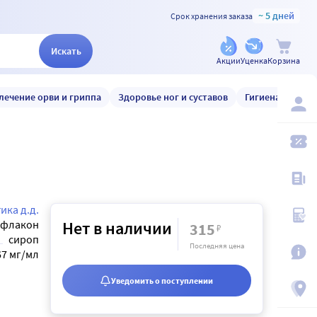
~ 5 дней
Срок хранения заказа
Искать
Акции
Уценка
Корзина
лечение орви и гриппа
Здоровье ног и суставов
Гигиена и уход
ика д.д.
флакон
Нет в наличии
315
₽
сироп
Последняя цена
67 мг/мл
Уведомить о поступлении