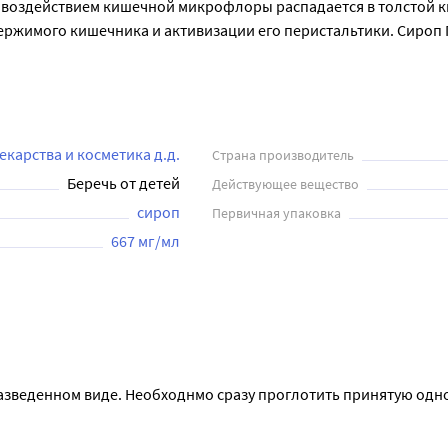
 воздействием кишечной микрофлоры распадается в толстой к
ржимого кишечника и активизации его перистальтики. Сироп 
трь, согласно указаниям в инструкции, которую следует предв
 вызывая нежелательных побочных эффектов. Перед применени
екарства и косметика д.д.
Страна производитель
Беречь от детей
Действующее вещество
сироп
Первичная упаковка
667 мг/мл
разведенном виде. Необходнмо сразу проглотить принятую одн