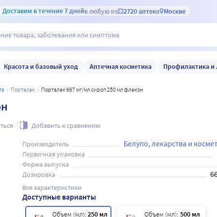
Доставим
в течение 7 дней
в любую из
2720 аптек
в
Москве
Красота и базовый уход
Аптечная косметика
Профилактика и 
тв
порталак
Порталак 667 мг/мл сироп 250 мл флакон
он
ться
Добавить к сравнению
Белупо, лекарства и космет
Производитель
Первичная упаковка
Форма выпуска
6
Дозировка
Все характеристики
Доступные варианты
Объем (мл):
250 мл
Объем (мл):
500 мл