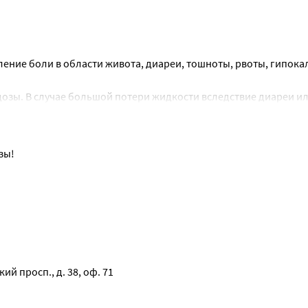
ние боли в области живота, диареи, тошноты, рвоты, гипокал
зы. В случае большой потери жидкости вследствие диареи ил
литного баланса.
зы!
 просп., д. 38, оф. 71 
