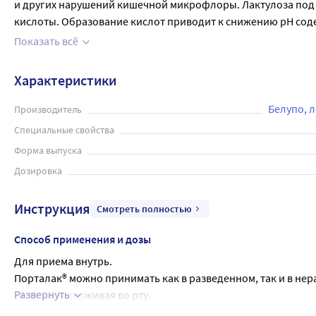
и других нарушений кишечной микрофлоры. Лактулоза под
кислоты. Образование кислот приводит к снижению pH соде
и упакован в картонную коробку. Препарат принимается вну
Показать всё
эффективным средством для лечения запоров, при этом не
Характеристики
Белупо, л
Производитель
Специальные свойства
Форма выпуска
Дозировка
Инструкция
Смотреть полностью
Способ применения и дозы
Для приема внутрь.
Порталак® можно принимать как в разведенном, так и в не
Развернуть
дозу, не задерживая во рту.
Доза препарата должна подбираться индивидуально.