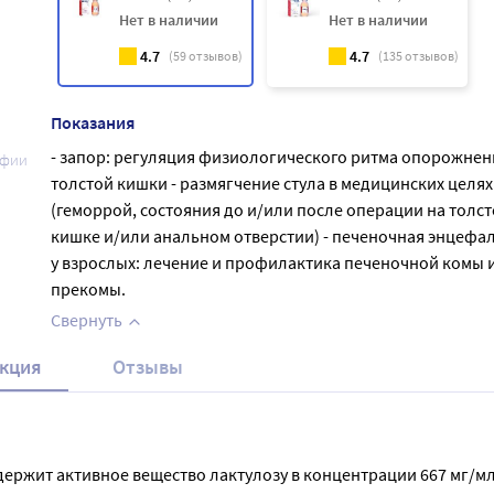
Нет в наличии
Нет в наличии
4.7
4.7
(
59
отзывов)
(
135
отзывов)
Показания
- запор: регуляция физиологического ритма опорожнен
афии
толстой кишки - размягчение стула в медицинских целях
(геморрой, состояния до и/или после операции на толс
кишке и/или анальном отверстии) - печеночная энцефа
у взрослых: лечение и профилактика печеночной комы 
прекомы.
Свернуть
кция
Отзывы
держит активное вещество лактулозу в концентрации 667 мг/мл.