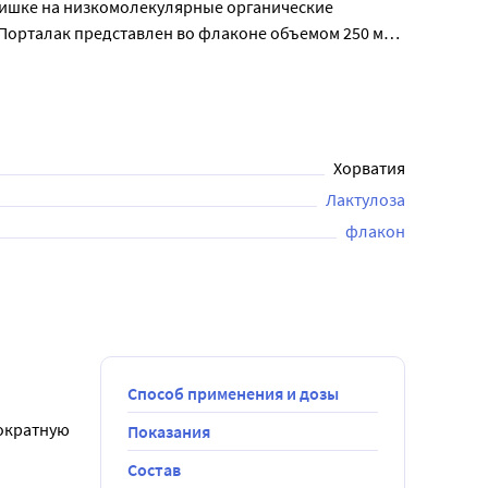
ишке на низкомолекулярные органические 
Порталак представлен во флаконе объемом 250 мл 
арительно прочитать. Сироп Порталак является 
ем рекомендуется проконсультироваться с врачом.
Хорватия
Лактулоза
флакон
Способ применения и дозы
ократную 
Показания
Состав