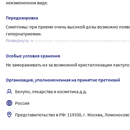
неизмененном виде.
Передозировка
Симптомы: при приеме очень высокой дозы возможно появле
гипернатриемии.
Развернуть
Лечение: прекращение приема препарата или уменьшение до
может потребоваться коррекция нарушений водно-электро
Особые условия хранения
Не замораживать из-за возможной кристаллизации лактуло
Организация, уполномоченная на принятие претензий
Белупо, лекарства и косметика д.д.
Россия
Представительство в РФ: 119330, г. Москва, Ломоносовский