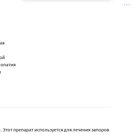
ия
той
лопатия
и
 Этот препарат используется для лечения запоров 