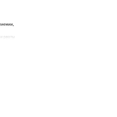
иемии, 
и рвоты 