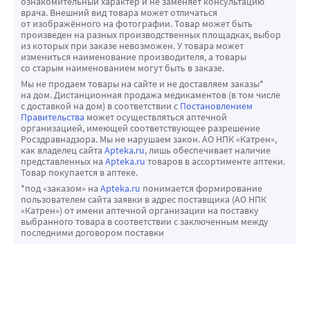
ознакомительный характер и не заменяет консультацию
сторона из шерстипола предназначена для простого 
врача. Внешний вид товара может отличаться
прогревания поясничной области, другая сторона из 
от изображённого на фотографии. Товар может быть
произведен на разных производственных площадках, выбор
натуральной шерсти предназначена для прогревания с 
из которых при заказе невозможен. У товара может
лечебным и обезболивающим эффектом.
измениться наименование производителя, а товары
со старым наименованием могут быть в заказе.
Пояс может использоваться как медицинских, 
Мы не продаем товары на сайте и не доставляем заказы*
спортивно-оздоровительных учреждениях так и в 
на дом. Дистанционная продажа медикаментов (в том числе
с доставкой на дом) в соответствии с
Постановлением
домашних условиях. Пояс «Буран» также используется в 
Правительства
может осуществляться аптечной
лечебных целях в сочетании с фармацевтическими 
организацией, имеющей соответствующее разрешение
Росздравнадзора. Мы не нарушаем закон. АО НПК «Катрен»,
препаратами.
как владелец сайта
Apteka.ru
, лишь обеспечивает наличие
представленных на
Apteka.ru
товаров в ассортименте аптеки.
Товар покупается в аптеке.
*под «заказом» на
Apteka.ru
понимается формирование
пользователем сайта заявки в адрес поставщика (АО НПК
«Катрен») от имени аптечной организации на поставку
выбранного товара в соответствии с заключенным между
последними договором поставки