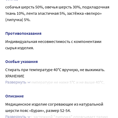
собачья шерсть 50%, овечья шерсть 30%, подкладочная 
ткань 10%, лента эластичная 5%, застёжка «велкро» 
(липучка) 5%.
Противопоказания
Индивидуальная несовместимость с компонентами 
сырья изделия.
Особые указания
Стирать при температуре 40°С вручную, не выжимать.
ХРАНЕНИЕ
Развернуть
Хранить при температуре не ниже 5°С и не выше 40°С, 
относительной влажности воздуха 50-70% и защищать от 
прямого попадания солнечных лучей и атмосферных 
Описание
воздействий.
Медицинское изделие согревающее из натуральной 
шерсти пояс «Буран», размер 52-54.
Развернуть
Пояс «Буран» с застежкой "липучка" опоясывает талию 