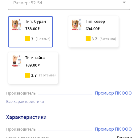
Тип:
буран
Тип:
север
758
.00
₽
694
.00
₽
3
3.7
(
1
отзыв)
(
3
отзыва)
Тип:
тайга
789
.00
₽
3.7
(
3
отзыва)
Премьер ПК ООО
Производитель
Все характеристики
Характеристики
Премьер ПК ООО
Производитель
Россия