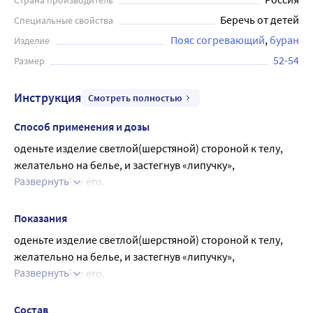
Страна производитель
Беречь от детей
Специальные свойства
Пояс согревающий
буран
Изделие
52-54
Размер
Инструкция
Смотреть полностью
Способ применения и дозы
оденьте изделие светлой(шерстяной) стороной к телу, 
желательно на белье, и застегнув «липучку», 
Развернуть
зафиксируйте его.
Степень натяжения регулируйте перестановкой 
«липучки».
Показания
оденьте изделие светлой(шерстяной) стороной к телу, 
желательно на белье, и застегнув «липучку», 
Развернуть
зафиксируйте его.
Степень натяжения регулируйте перестановкой 
«липучки».
Состав