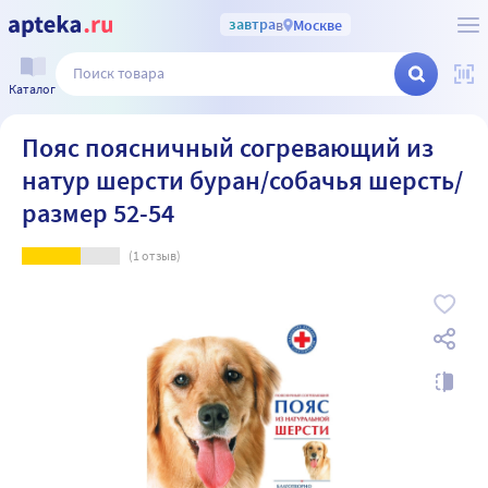
завтра
в
Москве
Каталог
Пояс поясничный согревающий из
натур шерсти буран/собачья шерсть/
размер 52-54
(
1
отзыв)