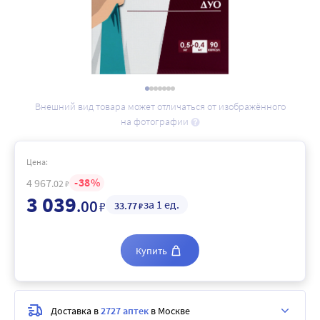
Внешний вид товара может отличаться от изображённого
на фотографии
Цена:
38
4 967
.02
₽
3 039
.00
за 1 ед.
₽
33
.77
₽
Купить
Доставка в
2727 аптек
в Москве