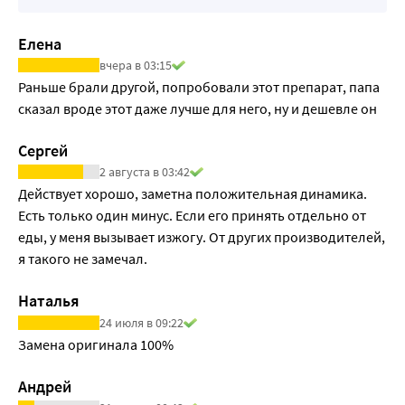
дигидротестостерона. В результате предстательная 
железа снова уменьшается, и симптомы ослабевают. 
Елена
Кроме того, снижается риск острой задержки мочи и 
вчера в 03:15
необходимости хирургического вмешательства. Под 
Раньше брали другой, попробовали этот препарат, папа 
действием тамсулозина расслабляются мышцы 
сказал вроде этот даже лучше для него, ну и дешевле он
предстательной железы. В результате облегчается 
процесс мочеиспускания, и симптомы заболевания 
Сергей
быстро ослабевают.
2 августа в 03:42
Действует хорошо, заметна положительная динамика. 
Есть только один минус. Если его принять отдельно от 
еды, у меня вызывает изжогу. От других производителей, 
я такого не замечал.
Наталья
24 июля в 09:22
Замена оригинала 100%
Андрей