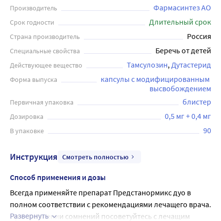
Фармасинтез АО
Производитель
Длительный срок
Срок годности
Россия
Страна производитель
Беречь от детей
Специальные свойства
Тамсулозин
Дутастерид
Действующее вещество
капсулы с модифицированным 
Форма выпуска
высвобождением
блистер
Первичная упаковка
0,5 мг + 0,4 мг
Дозировка
90
В упаковке
Инструкция
Смотреть полностью
Способ применения и дозы
Всегда применяйте препарат Предстанормикс дуо в 
полном соответствии с рекомендациями лечащего врача. 
Развернуть
При появлении сомнений посоветуйтесь с лечащим 