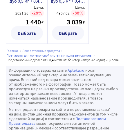
дуо 0,5 мг + 0,4
дуо 0,5 мг + 0,4
мг 30 шт.
мг 90 шт.
Цена:
Цена:
блистер
блистер
28
38
2021.28
4967.02
капсулы с
капсулы с
1 440
3 039
₽
₽
модифицированным
модифицированным
высвобождением
высвобождением
Выбрать
Выбрать
главная
лекарственные средства
препараты для мочеполовой системы и половые гормоны
предстанормикс дуо 0,5 мг + 0,4 мг 90 шт. блистер капсулы с модифицированным высвобождением
Информация о товарах на сайте
Apteka.ru
носит
ознакомительный характер и не заменяет консультацию
врача. Внешний вид товара может отличаться
от изображённого на фотографии. Товар может быть
произведен на разных производственных площадках, выбор
из которых при заказе невозможен. У товара может
измениться наименование производителя, а товары
со старым наименованием могут быть в заказе.
Мы не продаем товары на сайте и не доставляем заказы*
на дом. Дистанционная продажа медикаментов (в том числе
с доставкой на дом) в соответствии с
Постановлением
Правительства
может осуществляться аптечной
организацией, имеющей соответствующее разрешение