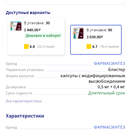
Доступные варианты
В упаковке:
30
1 440
.00
₽
В упаковке:
90
Дешевле в наборе!
3 039
.00
₽
4.8
4.7
(
22
отзыва)
(
30
отзывов)
ФАРМАСИНТЕЗ
Бренд
блистер
Первичная упаковка
капсулы с модифицированным
Форма выпуска
высвобождением
0,5 мг + 0,4 мг
Дозировка
Длительный срок
Срок годности
Все характеристики
Характеристики
ФАРМАСИНТЕЗ
Бренд