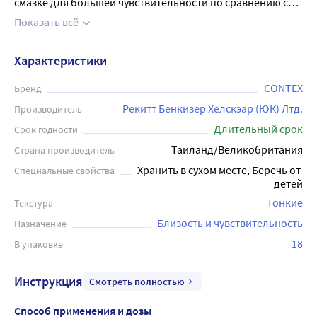
смазке для большей чувствительности по сравнению с
презервативами Contex Classic. Особо тонкие
Показать всё
презервативы сохранят естественность ощущений, не
снижая уровня защиты. Не рекомендуется использовать
Характеристики
ректально. Презервативы Contex производятся из
натурального латекса на современном
CONTEX
Бренд
автоматизированном оборудовании и проходят
Рекитт Бенкизер Хелскэар (ЮК) Лтд.
Производитель
многоступенчатый контроль качества (в том числе
Длительный срок
Срок годности
электронную проверку герметичности), что гарантирует
Таиланд/Великобритания
Страна производитель
их высокое качество и высокие потребительские
Хранить в сухом месте, Беречь от 
Специальные свойства
свойства. Каждый презерватив обильно смазан
детей
гипоаллергенным силиконом для лёгкого и приятного
Тонкие
Текстура
проникновения. Все презервативы Contex
предназначены для одноразового использования. В
Близость и чувствительность
Назначение
упаковке содержится 18 штук. Использование гелей-
18
В упаковке
смазок Contex Plus с презервативами может увеличить
наслаждение от секса. Помните! Ни одно средство
Инструкция
Смотреть полностью
контрацепции не даёт 100% защиты, но если вы
используете качественный презерватив с нормальным
Способ применения и дозы