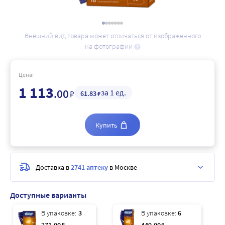
Внешний вид товара может отличаться от изображённого
на фотографии
Цена:
1 113
.00
за 1 ед.
₽
61
.83
₽
Купить
Доставка в
2741 аптеку
в Москве
Доступные варианты
В упаковке:
3
В упаковке:
6
₽
₽