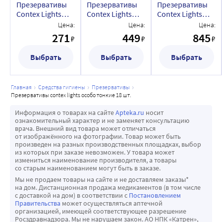
Презервативы
Презервативы
Презервативы
Contex Lights
Contex Lights
Contex Lights
особо тонкие 3
особо тонкие 6
особо тонкие 12
Цена:
Цена:
Цена:
шт.
шт.
шт.
271
449
845
₽
₽
₽
Выбрать
Выбрать
Выбрать
главная
средства гигиены
презервативы
презервативы contex lights особо тонкие 18 шт.
Информация о товарах на сайте
Apteka.ru
носит
ознакомительный характер и не заменяет консультацию
врача. Внешний вид товара может отличаться
от изображённого на фотографии. Товар может быть
произведен на разных производственных площадках, выбор
из которых при заказе невозможен. У товара может
измениться наименование производителя, а товары
со старым наименованием могут быть в заказе.
Мы не продаем товары на сайте и не доставляем заказы*
на дом. Дистанционная продажа медикаментов (в том числе
с доставкой на дом) в соответствии с
Постановлением
Правительства
может осуществляться аптечной
организацией, имеющей соответствующее разрешение
Росздравнадзора. Мы не нарушаем закон. АО НПК «Катрен»,