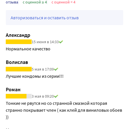
отзыва
с оценкой ≥ 4
с оценкой < 4
ВНИМАНИЕ: не используйте презерватив, если 
индивидуальная упаковка повреждена.
Авторизоваться и оставить отзыв
В случае если индивидуальная упаковка повреждена, 
выбросьте презерватив и используйте новый из 
неповрежденной упаковки.
Александр
Проверьте срок годности презерватива перед 
15 июня в 14:33
использованием.
Нормальное качество
Волислав
5 мая в 17:09
Лучшие кондомы из серии!!!
Роман
3 мая в 09:20
Тонкие не рвутся но со странной смазкой которая 
странно покрывает член ( как клей для виниловых обоев 
))