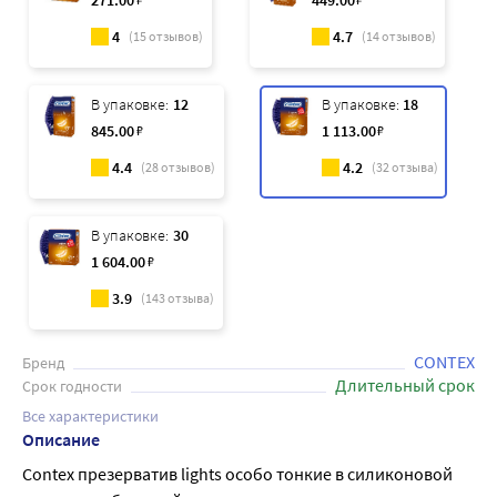
271
.00
449
.00
4
4.7
(
15
отзывов)
(
14
отзывов)
В упаковке:
12
В упаковке:
18
845
.00
₽
1 113
.00
₽
4.4
4.2
(
28
отзывов)
(
32
отзыва)
В упаковке:
30
1 604
.00
₽
3.9
(
143
отзыва)
CONTEX
Бренд
Длительный срок
Срок годности
Все характеристики
Описание
Contex презерватив lights особо тонкие в силиконовой