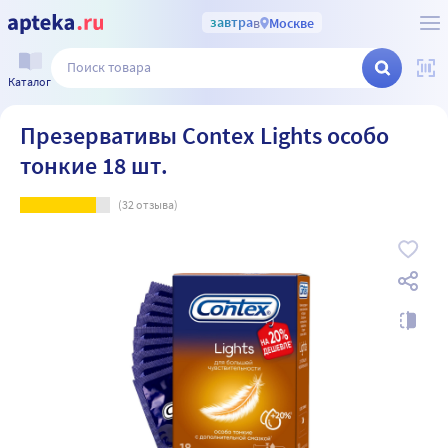
завтра
в
Москве
Каталог
Презервативы Contex Lights особо
тонкие 18 шт.
(
32
отзыва)