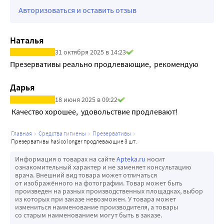
использования
Авторизоваться и оставить отзыв
ХАРАКТЕРИСТИКИ HASICO LONGER ПРОДЛЕВАЮЩИЕ
Длина, мм 195
Наталья
Ширина, мм 52
31 октября 2025 в 14:23
Толщина стенки, мм 0,06
Презервативы реально продлевающие,  рекомендую 
Цвет Стандартный
Текстура Гладкая
Дарья
Форма Плотно облегающая
18 июня 2025 в 09:22
Аромат - Без аромата
 Качество хорошее,  удовольствие продлевают!
Материал - Натуральный латекс
ПРЕИМУЩЕСТВА HASICO LONGER
главная
средства гигиены
презервативы
Плотнооблегающие
презервативы hasico longer продлевающие 3 шт.
Силиконовая смазка
Информация о товарах на сайте
Apteka.ru
носит
Без красителей
ознакомительный характер и не заменяет консультацию
врача. Внешний вид товара может отличаться
Надежная защита
от изображённого на фотографии. Товар может быть
Презервативы содержат смазку с добавлением 
произведен на разных производственных площадках, выбор
из которых при заказе невозможен. У товара может
анестетика (бензокаина) внутри презерватива
измениться наименование производителя, а товары
Качество презервативов HASICO гарантировано 
со старым наименованием могут быть в заказе.
использованием современного высокотехнологического 