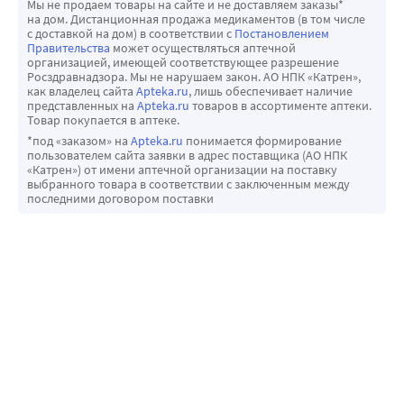
Мы не продаем товары на сайте и не доставляем заказы*
на дом. Дистанционная продажа медикаментов (в том числе
оборудования и многократным, тщательным контролем 
с доставкой на дом) в соответствии с
Постановлением
на всех этапах производства.
Правительства
может осуществляться аптечной
организацией, имеющей соответствующее разрешение
Проверено электроникой.
Росздравнадзора. Мы не нарушаем закон. АО НПК «Катрен»,
как владелец сайта
Apteka.ru
, лишь обеспечивает наличие
представленных на
Apteka.ru
товаров в ассортименте аптеки.
Товар покупается в аптеке.
*под «заказом» на
Apteka.ru
понимается формирование
пользователем сайта заявки в адрес поставщика (АО НПК
«Катрен») от имени аптечной организации на поставку
выбранного товара в соответствии с заключенным между
последними договором поставки