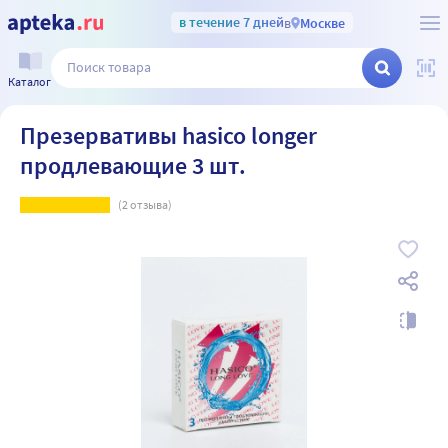
в течение 7 дней
в
Москве
Каталог
Презервативы hasico longer
продлевающие 3 шт.
(
2
отзыва)