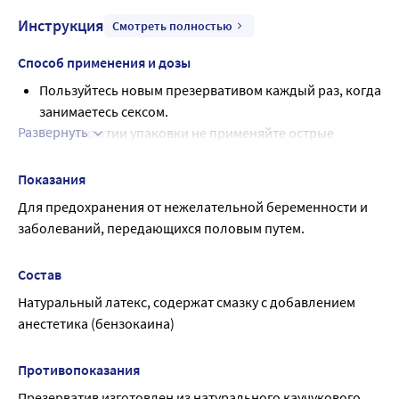
Инструкция
Смотреть полностью
Способ применения и дозы
Пользуйтесь новым презервативом каждый раз, когда
занимаетесь сексом.
Развернуть
При вскрытии упаковки не применяйте острые
предметы.
Надевайте презерватив на половой член до начала
Показания
полового акта. Расположите свернутый презерватив
Для предохранения от нежелательной беременности и 
на головке эрегированного полового члена. Сожмите
заболеваний, передающихся половым путем.
двумя пальцами резервуар презерватива, чтобы
выпустить воздух. Сделайте это обязательно, так как
Состав
оставшийся воздух в резервуаре может стать
Натуральный латекс, содержат смазку с добавлением 
причиной разрыва презерватива. Расправьте
анестетика (бензокаина)
презерватив вниз до основания полового члена.
Сразу после эякуляции извлеките половой член,
прижав к нему кромку презерватива, чтобы он не
Противопоказания
соскользнул. Аккуратно снимите презерватив.
Презерватив изготовлен из натурального каучукового 