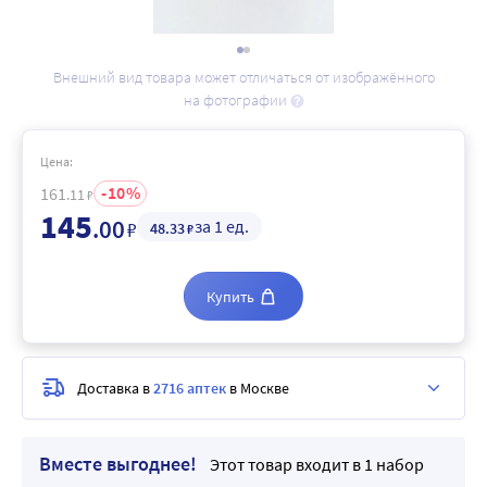
Внешний вид товара может отличаться от изображённого
на фотографии
Цена:
10
161
.11
₽
145
.00
за 1 ед.
₽
48
.33
₽
Купить
Доставка в
2716 аптек
в Москве
Вместе выгоднее!
Этот товар входит в 1 набор