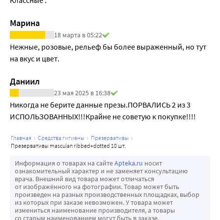
Классные .
нежелательной беременности. Не используйте 
презерватив, если его индивидуальная упаковка явно 
Марина
повреждена. Используйте другой презерватив из не 
18 марта в 05:22
повреждённой упаковки.
Нежные, розовые, рельеф бы более выраженный, но тут 
на вкус и цвет. 
Даниил
23 мая 2025 в 16:38
Никогда не берите данные презы.ПОРВАЛИСЬ 2 из 3 
ИСПОЛЬЗОВАННЫХ!!!Крайне не советую к покупке!!!!
главная
средства гигиены
презервативы
презервативы masculan ribbed+dotted 10 шт.
Информация о товарах на сайте
Apteka.ru
носит
ознакомительный характер и не заменяет консультацию
врача. Внешний вид товара может отличаться
от изображённого на фотографии. Товар может быть
произведен на разных производственных площадках, выбор
из которых при заказе невозможен. У товара может
измениться наименование производителя, а товары
со старым наименованием могут быть в заказе.