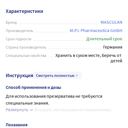
Характеристики
MASCULAN
Бренд
M.P.I. Pharmaceutica GmbH
Производитель
Длительный срок
Срок годности
Германия
Страна производитель
Хранить в сухом месте, Беречь от 
Специальные свойства
детей
Инструкция
Смотреть полностью
Способ применения и дозы
Для использования презерватива не требуются 
специальные знания.
Развернуть
Достаточно соблюдать инструкцию по применению.
Осторожно достаньте презерватив из упаковки, стараясь 
не повредить его ногтями или ювелирными 
Показания