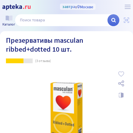
завтра
в
Москве
Каталог
Презервативы masculan
ribbed+dotted 10 шт.
(
3
отзыва)