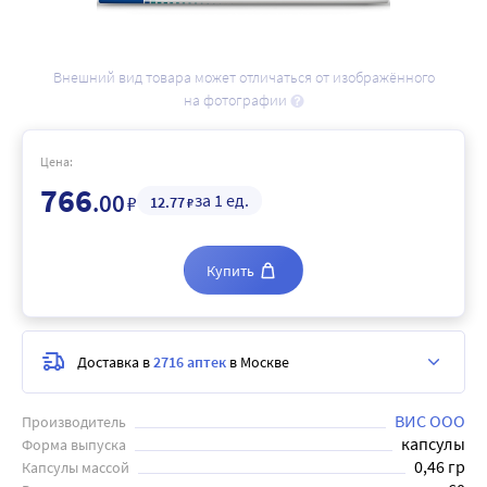
Внешний вид товара может отличаться от изображённого
на фотографии
Цена:
766
.00
за 1 ед.
₽
12
.77
₽
Купить
Доставка в
2716 аптек
в Москве
ВИС ООО
Производитель
капсулы
Форма выпуска
0,46 гр
Капсулы массой