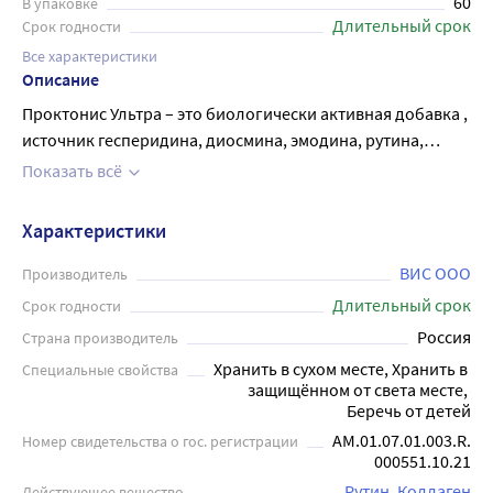
60
В упаковке
Длительный срок
Срок годности
Все характеристики
Описание
Проктонис Ультра – это биологически активная добавка ,
источник гесперидина, диосмина, эмодина, рутина,
витаминов C и E. Активные компоненты Проктонис
Показать всё
Ультра способствуют снижению риска венозного застоя в
геммороидальных венах, восстановлению тонуса и
Характеристики
уменьшению воспаления в стенках сосудов,
нормализации стула (предупреждению запоров),
ВИС ООО
Производитель
ускорению заживления, а также снижению риска
Длительный срок
Срок годности
обострений. Диосмин, гесперидин и рутин - флавоноиды
Россия
Страна производитель
растительного происхождения, которые широко
Хранить в сухом месте, Хранить в 
Специальные свойства
применяются при лечении хронических заболеваний
защищённом от света месте, 
вен, а также геморроя. Экстракт ревеня способствует
Беречь от детей
регулярной дефекации. Гидролизат коллагена в
AM.01.07.01.003.R.
Номер свидетельства о гос. регистрации
Проктонис Ультра обеспечивает организм структурными
000551.10.21
элементами белков и активными пептидами, которые
Рутин
Коллаген
Действующее вещество