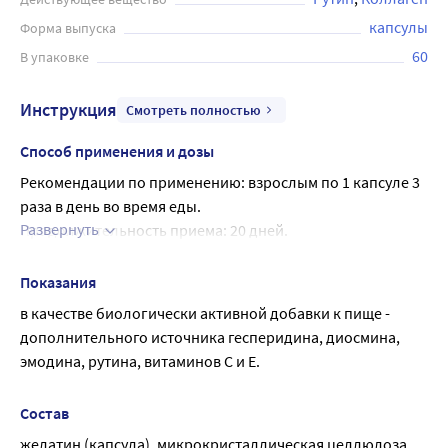
играют важную роль в восстановлении эпителиальных
капсулы
Форма выпуска
тканей. Применять: взрослым по 1 капсуле 3 раза в день
60
В упаковке
во время еды. Продолжительность приема: 20 дней.
После 10-дневного перерыва рекомендуется повторный
Инструкция
Смотреть полностью
курс. Перед применением необходимо
проконсультироваться с врачом.
Способ применения и дозы
Рекомендации по применению: взрослым по 1 капсуле 3 
раза в день во время еды.
Развернуть
Продолжительность приема: 20 дней.
После 10-дневного перерыва рекомендуется повторный 
курс
Показания
в качестве биологически активной добавки к пище - 
дополнительного источника гесперидина, диосмина, 
эмодина, рутина, витаминов C и E.
Состав
желатин (капсула), микрокристаллическая целлюлоза 