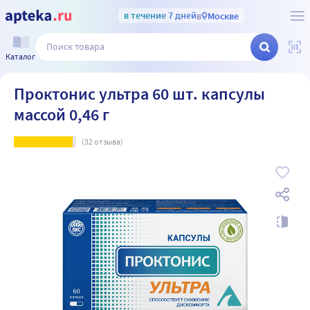
в течение 7 дней
в
Москве
Каталог
Проктонис ультра 60 шт. капсулы
массой 0,46 г
(
32
отзыва)