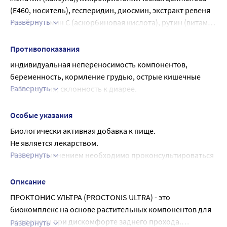
(Е460, носитель), гесперидин, диосмин, экстракт ревеня 
Развернуть
сухой, витамин С (аскорбиновая кислота), рутин (витамин 
Р), оксид магния (Е530, агент антислеживающий), 
коллагена гидролизат, витамина Е (DL-альфа-
Противопоказания
токоферола ацетата), кальция стеарат (Е470, агент 
индивидуальная непереносимость компонентов, 
антислеживающий)
беременность, кормление грудью, острые кишечные 
Развернуть
заболевания, склонность к диарее.
Перед применением рекомендуется 
проконсультироваться с врачом
Особые указания
Биологически активная добавка к пище.
Не является лекарством.
Развернуть
Перед применением необходимо проконсультироваться 
с врачом.
Описание
ПРОКТОНИС УЛЬТРА (PROCTONIS ULTRA) - это
биокомплекс на основе растительных компонентов для
поддержки при дискомфорте заднего прохода.
Развернуть