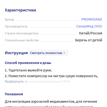
Характеристики
PROMEDANZ
Бренд
СинерМед ООО
Производитель
Китай/Россия
Страна производитель
Беречь от детей
Специальные свойства
Инструкция
Смотреть полностью
Способ применения и дозы
1. Тщательно вымойте руки.
2. Поместите компрессор на чистую сухую поверхность, 
Развернуть
подключите к сети напряжением 220 В.
3. Возьмите распылитель с мундштуком или маской, 
соедините трубку-воздуховод с компрессором и 
Показания
распылителем.
Для ингаляции аэрозолей медикаментов, для лечения 
4. Заполните распылитель раствором лекарственного 