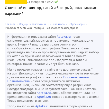
24 февраля в 06:23
Распылитель с клапанной системой, для эффективной 
Отличный ингалятор, тихий и быстрый, пока никаких 
ингаляции, с малым временем распыления и 
нареканий
минимальными потерями лекарственного вещества во 
внешнюю среду. Встроенная в распылитель система 
главная
медицинская техника
ингаляторы и небулайзеры
контроля скорости вдоха для оптимального 
promedanz система ингаляционная seasons без подогрева
дыхательного манёвра. Удобный прозрачный индикатор 
Информация о товарах на сайте
Apteka.ru
носит
позволяет легко проверить уровень медикамента в 
ознакомительный характер и не заменяет консультацию
распылителе.
врача. Внешний вид товара может отличаться
от изображённого на фотографии. Товар может быть
произведен на разных производственных площадках, выбор
из которых при заказе невозможен. У товара может
измениться наименование производителя, а товары
со старым наименованием могут быть в заказе.
Мы не продаем товары на сайте и не доставляем заказы*
на дом. Дистанционная продажа медикаментов (в том числе
с доставкой на дом) в соответствии с
Постановлением
Правительства
может осуществляться аптечной
организацией, имеющей соответствующее разрешение
Росздравнадзора. Мы не нарушаем закон. АО НПК «Катрен»,
как владелец сайта
Apteka.ru
, лишь обеспечивает наличие
представленных на
Apteka.ru
товаров в ассортименте аптеки.
Товар покупается в аптеке.
*под «заказом» на
Apteka.ru
понимается формирование