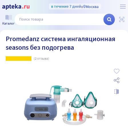
в течение 7 дней
в
Москва
Каталог
Promedanz система ингаляционная
seasons без подогрева
(
2
отзыва)