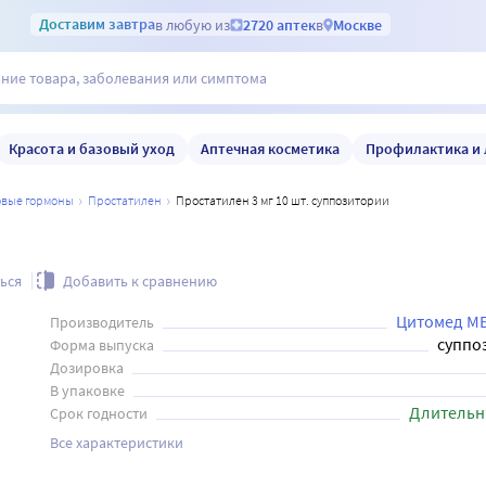
Доставим
завтра
в любую из
2720 аптек
в
Москве
Красота и базовый уход
Аптечная косметика
Профилактика и 
ловые гормоны
простатилен
Простатилен 3 мг 10 шт. суппозитории
ься
Добавить к сравнению
Цитомед М
Производитель
суппо
Форма выпуска
Дозировка
В упаковке
Длительн
Срок годности
Все характеристики