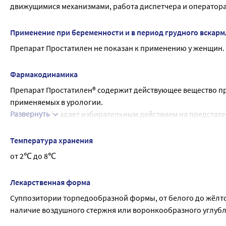
движущимися механизмами, работа диспетчера и оператора
Применение при беременности и в период грудного вскар
Препарат Простатилен не показан к применению у женщин.
Фармакодинамика
Препарат Простатилен® содержит действующее вещество прос
применяемых в урологии.
Развернуть
Препарат обладает избирательным действием на предстател
нормализует её секреторную функцию, стимулирует мышечн
железе за счёт уменьшения тромбоза кровеносных сосудов 
Температура хранения
и эякулята.
от 2℃ до 8℃
Уменьшает боль и дискомфорт, устраняет нарушения мочеис
эрекция и семяизвержение).
Лекарственная форма
Обладает органотропным действием на предстательную жел
Суппозитории торпедообразной формы, от белого до жёлтог
предстательной железы, что способствует снижению
наличие воздушного стержня или воронкообразного углубл
интенсивности болевого синдрома, уменьшению объёма пре
увеличения максимальной и средней скорости потока мочи.