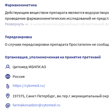
мочевого пузыря, что приводит к увеличению объёма мочи
Фармакокинетика
эпителиальных клеток, увеличивает число лецитиновых зер
Действующим веществом препарата являются водорастворимы
тромбообразование, тем самым препятствуя развитию тром
проведение фармакокинетических исследований не предста
Развернуть
обеспечивается низкой молекулярной массой пептидной фр
поскольку в слизистой прямой кишки возможен только пасс
через базальную мембрану и фильтрация через поры цитол
Передозировка
прямой кишки и попадают в системный кровоток напрямую, 
О случаях передозировки препарата Простатилен не сообщ
влияние через систему анастомозов на органы малого таза,
близости от места введения. В дальнейшем пептиды расщеп
Организация, уполномоченная на принятие претензий
тканеспецифичных белков. Аминокислоты, неиспользованны
Цитомед МБНПК АО
Россия
https://cytomed.ru/
197375, Санкт-Петербург, вн.тер.г.мкуниципальный окр
farmakonadzor@cytomed.ru