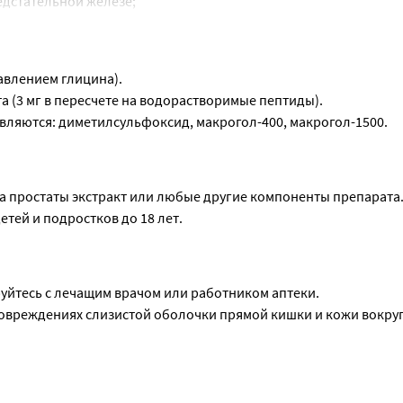
едстательной железе;
ы.
авлением глицина).
а (3 мг в пересчете на водорастворимые пептиды).
ляются: диметилсульфоксид, макрогол-400, макрогол-1500.
на простаты экстракт или любые другие компоненты препарата
тей и подростков до 18 лет.
йтесь с лечащим врачом или работником аптеки.
овреждениях слизистой оболочки прямой кишки и кожи вокруг
слых мужчин; не применяют у женщин и детей.
м, предполагающим наряду с назначением препарата Простат
едикаментозных методов лечения.