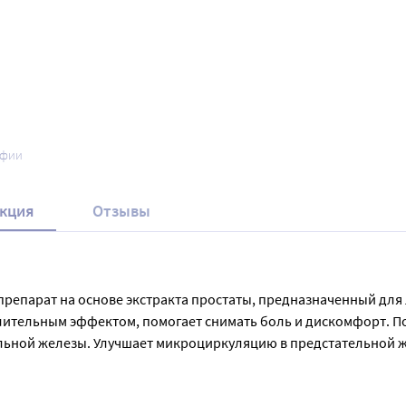
афии
кция
Отзывы
 препарат на основе экстракта простаты, предназначенный дл
тельным эффектом, помогает снимать боль и дискомфорт. Пом
ьной железы. Улучшает микроциркуляцию в предстательной же
редстательной железы и эякулята. В форме ректальных суппозит
ри доброкачественной гиперплазии предстательной железы. Пе