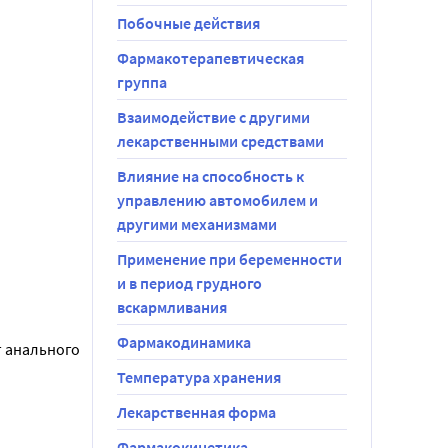
Побочные действия
Фармакотерапевтическая
группа
Взаимодействие с другими
лекарственными средствами
Влияние на способность к
управлению автомобилем и
.
другими механизмами
Применение при беременности
и в период грудного
вскармливания
Фармакодинамика
 анального 
Температура хранения
Лекарственная форма
илен 
Фармакокинетика