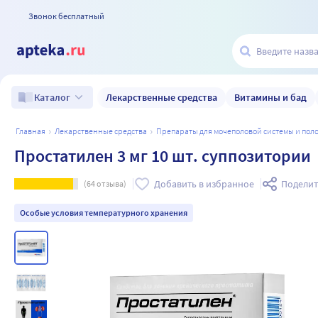
Звонок бесплатный
Лекарственные средства
Витамины и бад
Каталог
главная
лекарственные средства
препараты для мочеполовой системы и по
Простатилен 3 мг 10 шт. суппозитории
Добавить в избранное
Поделит
(
64
отзыва)
Особые условия температурного хранения