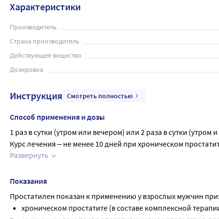
проконсультироваться с врачом.
Характеристики
Производитель
Страна производитель
Действующее вещество
Дозировка
Инструкция
Смотреть полностью
Способ применения и дозы
1 раз в сутки (утром или вечером) или 2 раза в сутки (утром и
Курс лечения ‒ не менее 10 дней при хроническом простати
Развернуть
железы.
Путь и (или) способ введения
Ректально. Перед применением суппозиторий следует смочит
Показания
дефекации или очистительной клизмы. После введения жела
Простатилен показан к применению у взрослых мужчин при
Применяйте препарат только согласно тому способу применен
хроническом простатите (в составе комплексной терапии
необходимости, пожалуйста, проконсультируйтесь с врачо