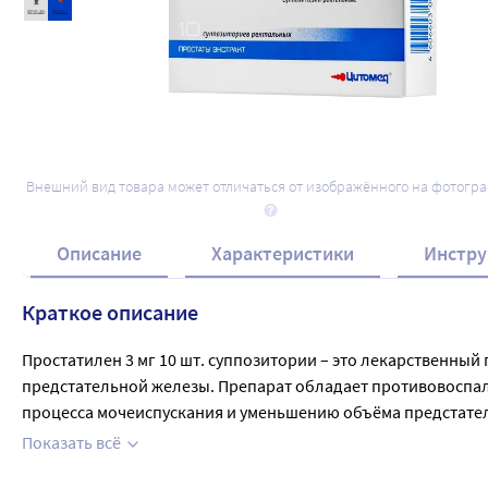
Внешний вид товара может отличаться от изображённого на фотогр
Описание
Характеристики
Инстру
Краткое описание
Простатилен 3 мг 10 шт. суппозитории – это лекарственный
предстательной железы. Препарат обладает противовоспали
процесса мочеиспускания и уменьшению объёма предстател
сосудов в предстательной железе; нормализует параметры п
Показать всё
10 дней при хроническом простатите и не менее 15 дней п