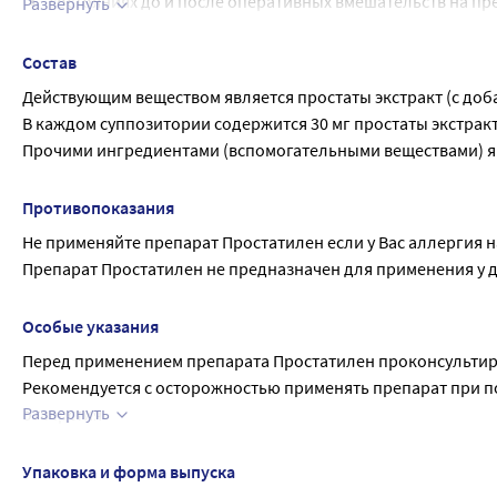
состояниях до и после оперативных вмешательств на пр
Развернуть
доброкачественной гиперплазии предстательной желез
Состав
Действующим веществом является простаты экстракт (с доб
В каждом суппозитории содержится 30 мг простаты экстракт
Прочими ингредиентами (вспомогательными веществами) яв
Противопоказания
Не применяйте препарат Простатилен если у Вас аллергия 
Препарат Простатилен не предназначен для применения у де
Особые указания
Перед применением препарата Простатилен проконсультиру
Рекомендуется с осторожностью применять препарат при п
Развернуть
отверстия.
Препарат Простатилен применяют только для лечения взро
Лечение хронического простатита должно быть комплексны
Упаковка и форма выпуска
применение других групп лекарственных препаратов и нем