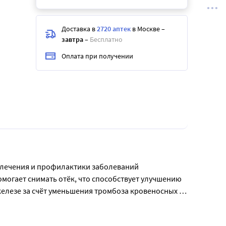
Доставка в
2720 аптек
в Москве
–
завтра
–
Бесплатно
Оплата при получении
я лечения и профилактики заболеваний 
огает снимать отёк, что способствует улучшению 
лезе за счёт уменьшения тромбоза кровеносных 
ориев применяется 1 или 2 раза в сутки не менее 
ред применением рекомендуется 