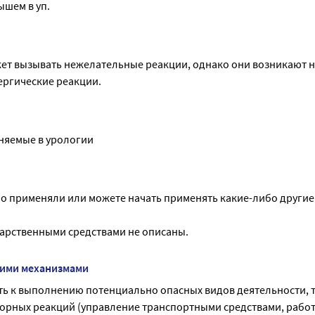
ышем в уп.
имости, в процессе лечения рекомендуется проводить анализ с
енной гиперплазии предстательной железы следует регулярно
т вызывать нежелательные реакции, однако они возникают не
евания. Прежде чем начать курс лечения необходимо убедитьс
ергические реакции.
еняемые в урологии
но применяли или можете начать применять какие-либо другие
карственными средствами не описаны.
гими механизмами
ть к выполнению потенциально опасных видов деятельности, 
ных реакций (управление транспортными средствами, работа