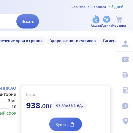
~ 5 дней
Срок хранения заказа
Искать
Акции
Уценка
Корзина
лечение орви и гриппа
Здоровье ног и суставов
Гигиена и уход
БНПК АО
зитории
Цена:
3 мг
938
.00
за 1 ед.
₽
93
.80
₽
10
ый срок
Купить