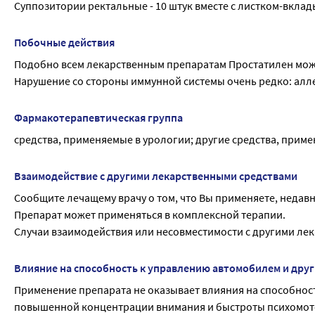
Суппозитории ректальные - 10 штук вместе с листком-вклад
До начала лечения хронического простатита и, при необход
предстательной железы.
Побочные действия
В период применения препарата для лечения доброкачеств
Подобно всем лекарственным препаратам Простатилен може
врача для проведения стандартного контроля данного забол
Нарушение со стороны иммунной системы очень редко: алл
патология носит доброкачественный характер.
Фармакотерапевтическая группа
средства, применяемые в урологии; другие средства, прим
Взаимодействие с другими лекарственными средствами
Сообщите лечащему врачу о том, что Вы применяете, недав
Препарат может применяться в комплексной терапии.
Случаи взаимодействия или несовместимости с другими ле
Влияние на способность к управлению автомобилем и дру
Применение препарата не оказывает влияния на способнос
повышенной концентрации внимания и быстроты психомотор