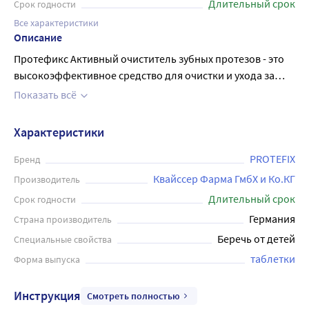
Длительный срок
Срок годности
Все характеристики
Описание
Протефикс Активный очиститель зубных протезов - это
высокоэффективное средство для очистки и ухода за
зубными протезами, которое обладает мощным
Показать всё
антибактериальным действием. Средство помогает
удалять налет и запахи с поверхности протеза, что
Характеристики
обеспечивает сохранение чистоты и свежести. В каждой
упаковке содержится 66 штук таблеток, которые легко
PROTEFIX
Бренд
растворяются в воде и образуют эффективный раствор
Квайссер Фарма ГмбХ и Ко.КГ
Производитель
для очистки зубных протезов. Это надежное и удобное
Длительный срок
Срок годности
средство для предотвращения возникновения проблем
Германия
Страна производитель
со здоровьем полости рта и обеспечивания комфорта и
Беречь от детей
Специальные свойства
уверенности в себе.
таблетки
Форма выпуска
Инструкция
Смотреть полностью