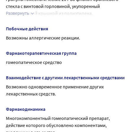
Влияние на способность управлять транспортными 
стекла с винтовой горловиной, укупоренный 
средствами и работать с механизмами.
Развернуть
пластмассовой крышкой из полиэтилена.
Не влияет.
Каждый флакон вместе с инструкцией по применению 
помещают в пачку из картона коробочного.
Побочные действия
Возможны аллергические реакции.
Фармакотерапевтическая группа
гомеопатическое средство
Взаимодействие с другими лекарственными средствами
Возможно одновременное применение других 
лекарственных средств.
Фармакодинамика
Многокомпонентный гомеопатический препарат, 
действие которого обусловлено компонентами, 