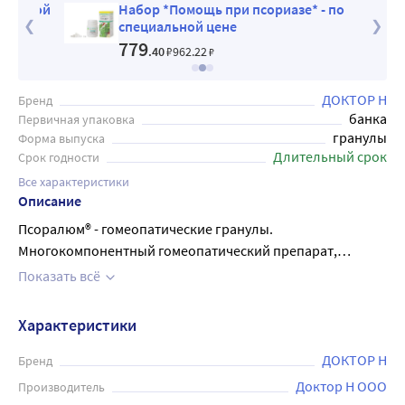
ьной
Набор *Помощь при псориазе* - по
специальной цене
779
.40
₽
962
.22
₽
ДОКТОР Н
Бренд
банка
Первичная упаковка
гранулы
Форма выпуска
Длительный срок
Срок годности
Все характеристики
Описание
Псоралюм® - гомеопатические гранулы.
Многокомпонентный гомеопатический препарат,
действие которого обусловлено компонентами,
Показать всё
входящими в его состав. Показания: Вульгарный псориаз
в стадии обострения (или распространения). Препарат
Характеристики
принимают под язык до полного рассасывания за 30
минут до еды или через час после еды или в промежутках
ДОКТОР Н
Бренд
между приемами пищи по 8 гранул 3 раза в день в
Доктор Н ООО
Производитель
течение 30 дней.