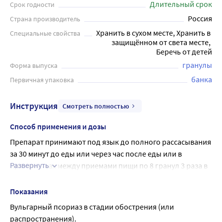
Длительный срок
Срок годности
Россия
Страна производитель
Хранить в сухом месте, Хранить в 
Специальные свойства
защищённом от света месте, 
Беречь от детей
гранулы
Форма выпуска
банка
Первичная упаковка
Инструкция
Смотреть полностью
Способ применения и дозы
Препарат принимают под язык до полного рассасывания 
за 30 минут до еды или через час после еды или в 
Развернуть
промежутках между приемами пищи по 8 гранул 3 раза в 
день.
Курс лечения - 30 дней.
Показания
Вульгарный псориаз в стадии обострения (или 
распространения).