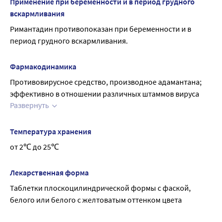
Применение при беременности и в период грудного
средства (в т.ч. аскорбиновая кислота) уменьшают 
вскармливания
эффективность римантадина вследствие увеличения его 
Римантадин противопоказан при беременности и в 
выведения почками
период грудного вскармливания.
Фармакодинамика
Противовирусное средство, производное адамантана; 
эффективно в отношении различных штаммов вируса 
Развернуть
гриппа А.
Полимерная структура обеспечивает длительную 
циркуляцию римантадина в организме, что позволяет 
Температура хранения
применять его не только с лечебной, но и с 
от 2℃ до 25℃
профилактической целью. Подавляет раннюю стадию 
специфической репродукции (после проникновения 
Лекарственная форма
вируса в клетку и до начальной транскрипции РНК).
Таблетки плоскоцилиндрической формы с фаской, 
Являясь слабым основанием, повышает pH эндосом, 
белого или белого с желтоватым оттенком цвета
имеющих мембрану вакуолей и окружающих вирусные 
частицы после их проникновения в клетку. 