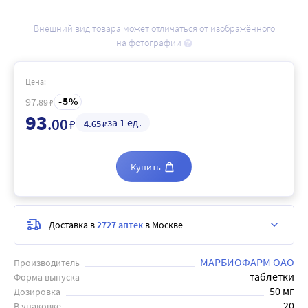
Внешний вид товара может отличаться от изображённого
на фотографии
Цена:
5
97
.89
₽
93
.00
за 1 ед.
₽
4
.65
₽
Купить
Доставка в
2727 аптек
в Москве
МАРБИОФАРМ ОАО
Производитель
таблетки
Форма выпуска
50 мг
Дозировка
20
В упаковке