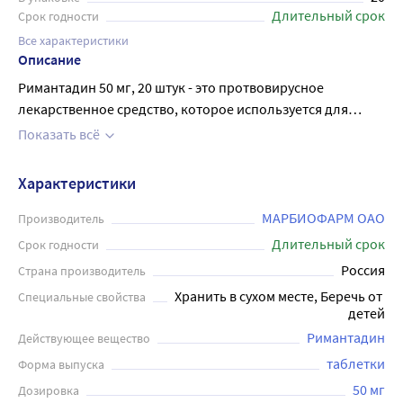
Длительный срок
Срок годности
Все характеристики
Описание
Римантадин 50 мг, 20 штук - это протвовирусное
лекарственное средство, которое используется для
профилактики и лечения острой респираторной
Показать всё
вирусной инфекции. Каждая таблетка содержит 50 мг
римантадина, который блокирует размножение вирусов
Характеристики
и ускоряет выздоровление. Лекарство рекомендуется
принимать в первые сутки после появления первых
МАРБИОФАРМ ОАО
Производитель
симптомов гриппа или ОРВИ. Римантадин не только
Длительный срок
Срок годности
уменьшает тяжесть симптомов, но и сокращает
Россия
Страна производитель
продолжительность болезни. Препарат обладает
Хранить в сухом месте, Беречь от 
Специальные свойства
высокой степенью безопасности и хорошо переносится
детей
пациентами. Перед применением рекомендуется
Римантадин
Действующее вещество
проконсультироваться с врачом.
таблетки
Форма выпуска
50 мг
Дозировка