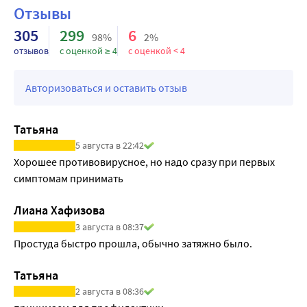
Отзывы
основном в виде метаболитов, 15 % - в неизмененном 
виде.
305
299
6
98%
2%
При хронической почечной недостаточности T1/2 
отзывов
с оценкой ≥ 4
с оценкой < 4
увеличивается в 2 раза. У лиц с почечной 
недостаточностью и у лиц пожилого возраста может 
Авторизоваться и оставить отзыв
накапливаться в токсических концентрациях, если доза 
не корректируется пропорционально уменьшению 
Татьяна
клиренса креатинина. Гемодиализ оказывает 
5 августа в 22:42
незначительное действие на клиренс римантадина
Хорошее противовирусное, но надо сразу при первых 
симптомам принимать
Лиана Хафизова
3 августа в 08:37
Простуда быстро прошла, обычно затяжно было.
Татьяна
2 августа в 08:36