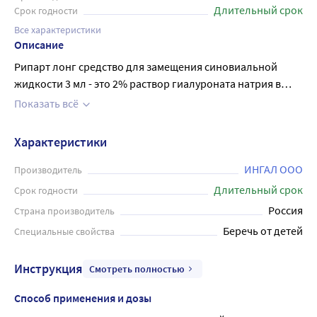
Длительный срок
Срок годности
Все характеристики
Описание
Рипарт лонг средство для замещения синовиальной
жидкости 3 мл - это 2% раствор гиалуроната натрия в
готовом к употреблению шприце. Изделие
Показать всё
предназначено для введения с целью замещения
синовиальной жидкости при повреждении суставов, для
Характеристики
устранения болевых ощущений и улучшения
подвижности суставов. Применяется при остеоартрозе и
ИНГАЛ ООО
Производитель
других дегенеративно-дистрофических, травматических
Длительный срок
Срок годности
и посттравматических изменениях суставов: коленных,
Россия
Страна производитель
тазобедренных и других крупных суставов, а также в
Беречь от детей
Специальные свойства
качестве вспомогательного средства в ортопедической
хирургии. Данное медицинское изделие должно быть
Инструкция
Смотреть полностью
использовано только специально обученным
персоналом в условиях медицинских учреждений.
Способ применения и дозы
Изделие поставляется стерильным. Повторная