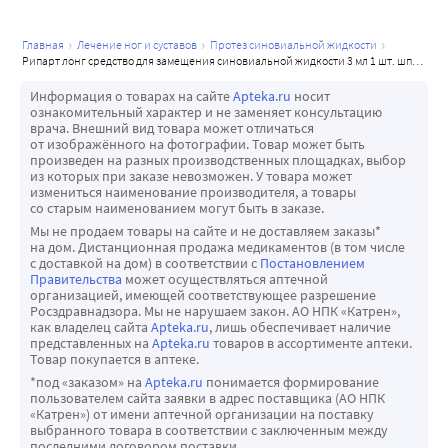
тканевых ферментов, называемых гиалуронидазами на 
установлена.
продукты разложения: олигосахариды и 
Безопасность и эффективность применения Средства 
главная
лечение ног и суставов
протез синовиальной жидкости
низкомолекулярные гиалуронаты, которые в 
рипарт лонг средство для замещения синовиальной жидкости 3 мл 1 шт. шприц
для замещения синовиальной жидкости РИПАРТ® и 
дальнейшем выводятся из организма.
РИПАРТ® Лонг у детей не подтверждена.
Информация о товарах на сайте
Apteka.ru
носит
ознакомительный характер и не заменяет консультацию
врача. Внешний вид товара может отличаться
от изображённого на фотографии. Товар может быть
произведен на разных производственных площадках, выбор
из которых при заказе невозможен. У товара может
измениться наименование производителя, а товары
со старым наименованием могут быть в заказе.
Мы не продаем товары на сайте и не доставляем заказы*
на дом. Дистанционная продажа медикаментов (в том числе
с доставкой на дом) в соответствии с
Постановлением
Правительства
может осуществляться аптечной
организацией, имеющей соответствующее разрешение
Росздравнадзора. Мы не нарушаем закон. АО НПК «Катрен»,
как владелец сайта
Apteka.ru
, лишь обеспечивает наличие
представленных на
Apteka.ru
товаров в ассортименте аптеки.
Товар покупается в аптеке.
*под «заказом» на
Apteka.ru
понимается формирование
пользователем сайта заявки в адрес поставщика (АО НПК
«Катрен») от имени аптечной организации на поставку
выбранного товара в соответствии с заключенным между
последними договором поставки