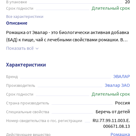
20
В упаковке
Длительный срок
Срок годности
Все характеристики
Описание
Ромашка от Эвалар - это биологически активная добавка
(БАД) к пище, чай с лечебными свойствами ромашки. В
упаковке содержаться 20 фильтр-пакетов по 1,5 г
Показать всё
каждый. Применяется при различных воспалительных
заболеваниях, нарушении функций органов
Характеристики
пищеварения, при нарушении сна для снятия нервного
напряжения, при воспалительных процессах верхних
ЭВАЛАР
Бренд
дыхательных путей как противовоспалительное и
Эвалар ЗАО
Производитель
антисептическое средство. Просто опустите фильтр-
Длительный срок
Срок годности
пакет в кипяток и наслаждайтесь ароматным напитком с
Россия
Страна производитель
успокаивающим и расслабляющим действием на
Беречь от детей
Специальные свойства
организм. 1 фильтр-пакет залить 1 стаканом кипятка (200
мл), настоять 15 минут. Детям старше 7 лет и взрослым
RU.77.99.11.003.E.
Номер свидетельства о гос. регистрации
006671.08.13
принимать по 1 стакану 1 раз в день во время еды, детям с
3-х лет принимать по 1/2 стакана 1 раз в день. Перед
Ромашка
Действующее вещество