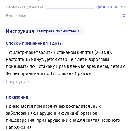
применением рекомендуется проконсультироваться с
фильтр-пакет
Первичная упаковка
врачом.
20
В упаковке
Инструкция
Смотреть полностью
Способ применения и дозы
1 фильтр-пакет залить 1 стаканом кипятка (200 мл), 
настоять 15 минут. Детям старше 7 лет и взрослым 
принимать по 1 стакану 1 раз в день во время еды, детям с 
3-х лет принимать по 1/2 стакана 1 раз в д
Свернуть
Показания
Применяется при различных воспалительных 
заболеваниях, нарушении функций органов 
пищеварения, при нарушении сна для снятия нервного 
напряжения.