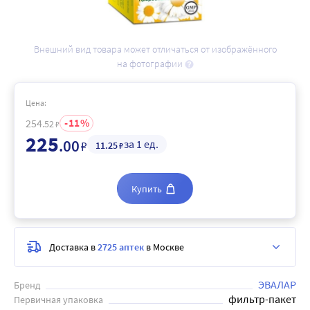
Внешний вид товара может отличаться от изображённого
на фотографии
Цена:
11
254
.52
₽
225
.00
за 1 ед.
₽
11
.25
₽
Купить
Доставка в
2725 аптек
в Москве
ЭВАЛАР
Бренд
фильтр-пакет
Первичная упаковка