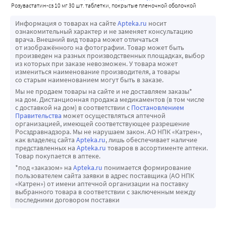
2 раза. Опыт применения розувастатина у пациентов с 
розувастатин-сз 10 мг 30 шт. таблетки, покрытые пленочной оболочкой
Розувастатин-СЗ так, чтобы ожидаемая экспозиция к 
Проявлениями заболевания могут являться одышка, 
более чем 9-ю баллами по шкале Чайлд-Пью отсутствует. 
розувастатину не превышала таковую для дозы 40 мг, 
непродуктивный кашель и ухудшение общего 
Информация о товарах на сайте
Apteka.ru
носит
Генетический полиморфизм
принимаемой без одновременного назначения 
ознакомительный характер и не заменяет консультацию
самочувствия (слабость, снижение веса и лихорадка). 
врача. Внешний вид товара может отличаться
Ингибиторы ГМГ-КоА-редуктазы, в том числе, 
лекарствен­ных средств, взаимодействующих с 
При подозрении на интерстициальное заболевание 
от изображённого на фотографии. Товар может быть
розувастатин, связываются с транс­портными белками 
розувастатином. Например, максимальная суточная доза 
произведен на разных производственных площадках, выбор
легких следует прекратить терапию статинами.
из которых при заказе невозможен. У товара может
ОАТР1В1 (полипептид транспорта органических 
препарата Розувастатин-СЗ при одновременном 
Сахарный диабет 2-го типа
измениться наименование производителя, а товары
анионов, участву­ющий в захвате статинов гепатоцитами) 
применении с гемфиброзилом составляет 20 мг 
со старым наименованием могут быть в заказе.
У пациентов с концентрацией глюкозы от 5,6 до 6,9 
и BCRP (эффлюксный транспортер). У носи­телей 
(увеличение экспозиции в 1,9 раза), с ритонавиром/
Мы не продаем товары на сайте и не доставляем заказы*
ммоль/л терапия препаратом Розувастатин-СЗ 
на дом. Дистанционная продажа медикаментов (в том числе
генотипов SLC01B1 (ОАТР1В1) с.521СС и ABCG2 (BCRP) 
атазанавиром - 10 мг (увеличение экспозиции в 3,1 раза).
ассоциировалась с повышенным риском развития 
с доставкой на дом) в соответствии с
Постановлением
с.421АА отмеча­лось увеличение экспозиции (AUC) к 
Влияние применения розувастатина на другие 
Правительства
может осуществляться аптечной
сахарного диабета 2-го типа.
организацией, имеющей соответствующее разрешение
розувастатину в 1,6 и 2,4 раза, соответст­венно, по 
препараты
Влияние на способность управлять транспортными 
Росздравнадзора. Мы не нарушаем закон. АО НПК «Катрен»,
сравнению с носителями геноти­пов SLC01B1 с.521ТТ и 
Антагонисты витамина К: начало терапии 
как владелец сайта
Apteka.ru
, лишь обеспечивает наличие
средствами и механизмами:
представленных на
Apteka.ru
товаров в ассортименте аптеки.
ABCG2 с.421СС.
розувастатином или увеличение дозы препарата у 
Не проводилось исследований по изучению влияния 
Товар покупается в аптеке.
пациентов, получающих одновременно антагонисты 
препарата Розувастатин-СЗ на способность управлять 
*под «заказом» на
Apteka.ru
понимается формирование
пользователем сайта заявки в адрес поставщика (АО НПК
витамина К (например, варфарин), может приводить к 
транспортным средством и использовать механизмы. 
«Катрен») от имени аптечной организации на поставку
увеличению Международного
Следует соблюдать осторожность при управлении 
выбранного товара в соответствии с заключенным между
последними договором поставки
Нормализованного Отношения (MHO). Отмена 
автотранспортом или работе, требующей повышенной 
розувастатина или снижение дозы препарата может 
концентрации внимания и быстроты психомоторных 
приводить к уменьшению MHO. В таких случаях 