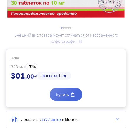
Внешний вид товара может отличаться от изображённого
на фотографии
Цена:
7
323
.66
₽
301
.00
за 1 ед.
₽
10
.03
₽
Купить
Доставка в
2727 аптек
в Москве