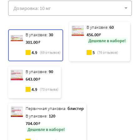
В упаковке:
60
В упаковке:
30
456
.00
₽
Дешевле в наборе!
301
.00
₽
4.9
5
(
69
отзывов)
(
76
отзывов)
В упаковке:
90
643
.00
₽
4.9
(
73
отзыва)
Первичная упаковка:
блистер
В упаковке:
120
704
.00
₽
Дешевле в наборе!