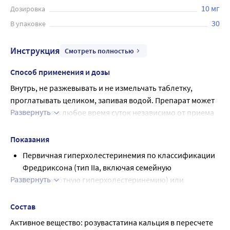
10 мг
Дозировка
30
В упаковке
Инструкция
Смотреть полностью
Способ применения и дозы
Внутрь, не разжевывать и не измельчать таблетку, 
проглатывать целиком, запивая водой. Препарат может 
Развернуть
назначаться в любое время суток независимо от приема 
нищи. До начала терапии препаратом Розувастатин-СЗ 
пациент должен начать соблюдать стандартную 
Показания
гипохолестеринемическую диету и продолжать 
Первичная гиперхолестеринемия по классификации
соблюдать ее во время лечения. Доза препарата должна 
Фредриксона (тип IIа, включая семейную
подбираться индивидуально в зависимости от целей 
Развернуть
гетерозиготную гиперхолестеринемию) или
терапии и терапевтического ответа на лечение, 
смешанная гиперхолестеринемия (тип IIb) в качестве
принимая во внимание текущие рекомендации по 
дополнения к диете, когда диета и другие
Состав
целевым концентрациям липидов.
немедикаментозные методы лечения (например,
Активное вещество: розувастатина кальция в пересчете 
Рекомендуемая начальная доза для пациентов, 
физические упражнения, снижение массы тела)