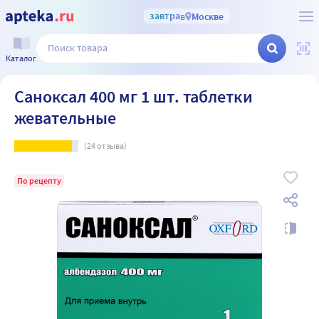
завтра
в
Москве
Каталог
Саноксал 400 мг 1 шт. таблетки
жевательные
(
24
отзыва)
По рецепту