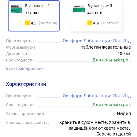
В упаковке:
1
В упаковке:
3
237
.00
₽
477
.00
₽
4.5
4.6
(
24
отзыва)
(
72
отзыва)
Оксфорд Лабораториз Пвт. Лтд
Производитель
таблетки жевательные
Форма выпуска
400 мг
Дозировка
Длительный срок
Срок годности
Все характеристики
Характеристики
Оксфорд Лабораториз Пвт. Лтд
Производитель
Длительный срок
Срок годности
Индия
Страна производитель
Хранить в сухом месте, Хранить в 
Специальные свойства
защищённом от света месте, 
Беречь от детей