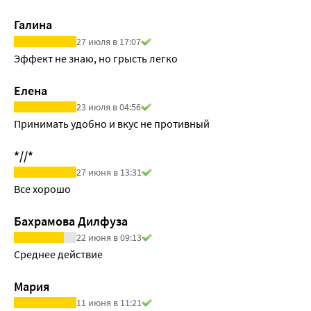
концентрация албендазола сульфоксида в плазме крови 
Галина
увеличивается в 2 раза, а период полувыведения 
27 июля в 17:07
удлиняется.
Эффект не знаю, но грысть легко
Елена
23 июля в 04:56
Принимать удобно и вкус не противный
*//*
27 июня в 13:31
Все хорошо
Бахрамова Дилфуза
22 июня в 09:13
Среднее действие
Мария
11 июня в 11:21