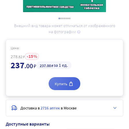
Внешний вид товара может отличаться от изображённого
на фотографии
Цена:
15
278
.82
₽
237
.00
за 1 ед.
₽
237
.00
₽
Купить
Доставка в
2716 аптек
в Москве
Доступные варианты