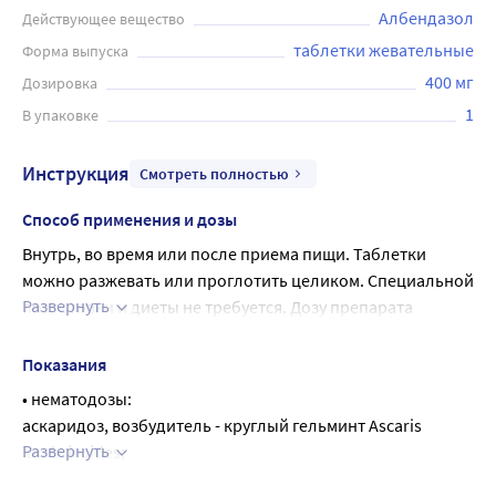
Албендазол
Действующее вещество
таблетки жевательные
Форма выпуска
400 мг
Дозировка
1
В упаковке
Инструкция
Смотреть полностью
Способ применения и дозы
Внутрь, во время или после приема пищи. Таблетки 
можно разжевать или проглотить целиком. Специальной 
Развернуть
подготовки и диеты не требуется. Дозу препарата 
устанавливают индивидуально, в зависимости от вида 
инвазии и массы тела пациента.
Показания
Максимальная суточная доза - 800 мг.
• нематодозы:
У детей следует, по возможности, избегать применения 
аскаридоз, возбудитель - круглый гельминт Ascaris 
высоких доз албендазола в течение длительного 
Развернуть
lumbricoides;
времени.
трихоцефалез (власоглав), возбудитель - круглый 
При нематодозах (в т. ч. аскаридозе, трихоцефалезе, 