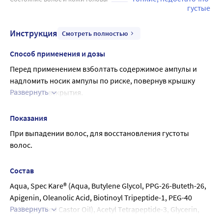
густые
Инструкция
Смотреть полностью
Способ применения и дозы
Перед применением взболтать содержимое ампулы и 
надломить носик ампулы по риске, повернув крышку 
Развернуть
ампулы до вскрытия.
С помощью нажатия на ампулу выдавить лосьон на сухую 
кожу проблемной области волосистой части головы в 
Показания
прикорневую зону.
При выпадении волос, для восстановления густоты 
Количество лосьона на 1 применение зависит от 
волос.
площади поверхности проблемной зоны.
(В среднем используется 2,5мл - половина ампулы. Риска 
Состав
на этикетке ампулы показывает объем дозы на 1 
Aqua, Spec Kare® (Aqua, Butylene Glycol, PPG-26-Buteth-26, 
применение. 1 ампула содержит 5 мл - на 2 применения.)
Apigenin, Oleanolic Acid, Biotinoyl Tripeptide-1, PEG-40 
После нанесения лосьона помассировать голову легкими 
Развернуть
Hydrogenated Castor Oil), Acetyl Tetrapeptide-3, Glycerin, 
движениями.