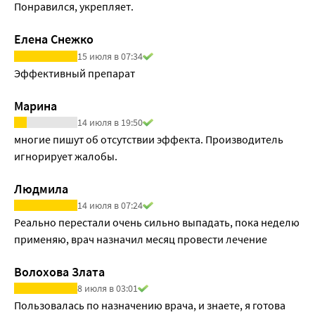
Понравился, укрепляет.
процессы активации роста волос
Комплекс аминокислот Amino Acid Complex 17:
Елена Снежко
• Увеличивает приток крови к корневым волосам, тем 
15 июля в 07:34
самым способствуя росту
Эффективный препарат 
• Улучшает структуру волос
Экстракт Карликовой пальмы:
Марина
• Останавливает андрогенетическое выпадение волос
14 июля в 19:50
• Препятствует миниатюризации волосяных фолликулов
многие пишут об отсутствии эффекта. Производитель 
• Восстанавливает толщину стержня волос
игнорирует жалобы.
*«Фармакотерапия при диффузной алопеции» 
Шперлинг Н. В., Шперлинг М. И., Гнатюк И. И. журнал 
Людмила
"Consilium Medicum" No8, 2021 г.
14 июля в 07:24
Результат: Останавливается выпадение волос, 
Реально перестали очень сильно выпадать, пока неделю 
увеличивается их густота. Результат - густые крепкие 
применяю, врач назначил месяц провести лечение
волосы.
Волохова Злата
8 июля в 03:01
Пользовалась по назначению врача, и знаете, я готова 