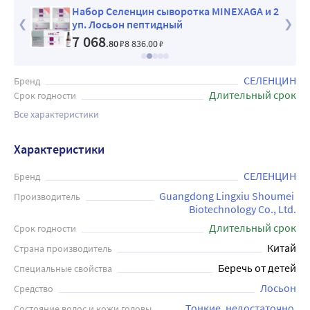
с по
Набор Селенцин сыворотка MINEXAGA и 2
уп. Лосьон пептидный
7 068
.80
₽
8 836
.00
₽
СЕЛЕНЦИН
Бренд
Длительный срок
Срок годности
Все характеристики
Характеристики
СЕЛЕНЦИН
Бренд
Guangdong Lingxiu Shoumei 
Производитель
Biotechnology Со., Ltd.
Длительный срок
Срок годности
Китай
Страна производитель
Беречь от детей
Специальные свойства
Лосьон
Средство
Тонкие, недостаточно 
Состояние волос и кожи головы