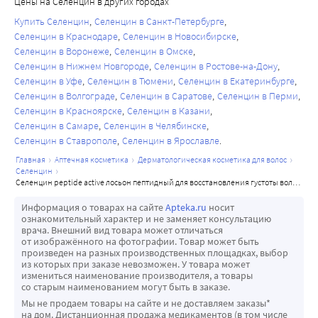
Цены на Селенцин в других городах
Купить Селенцин
Селенцин в Санкт-Петербурге
Селенцин в Краснодаре
Селенцин в Новосибирске
Селенцин в Воронеже
Селенцин в Омске
Селенцин в Нижнем Новгороде
Селенцин в Ростове-на-Дону
Селенцин в Уфе
Селенцин в Тюмени
Селенцин в Екатеринбурге
Селенцин в Волгограде
Селенцин в Саратове
Селенцин в Перми
Селенцин в Красноярске
Селенцин в Казани
Селенцин в Самаре
Селенцин в Челябинске
Селенцин в Ставрополе
Селенцин в Ярославле
главная
аптечная косметика
дерматологическая косметика для волос
селенцин
селенцин peptide active лосьон пептидный для восстановления густоты волос 5 мл 15 шт.
Информация о товарах на сайте
Apteka.ru
носит
ознакомительный характер и не заменяет консультацию
врача. Внешний вид товара может отличаться
от изображённого на фотографии. Товар может быть
произведен на разных производственных площадках, выбор
из которых при заказе невозможен. У товара может
измениться наименование производителя, а товары
со старым наименованием могут быть в заказе.
Мы не продаем товары на сайте и не доставляем заказы*
на дом. Дистанционная продажа медикаментов (в том числе