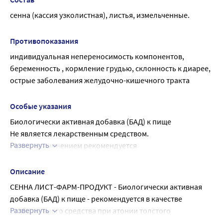
сенна (кассия узколистная), листья, измельченные.
Противопоказания
индивидуальная непереносимость компонентов, 
беременность , кормление грудью, склонность к диарее, 
острые заболевания желудочно-кишечного тракта
Особые указания
Биологически активная добавка (БАД) к пище
Не является лекарственным средством.
Развернуть
Перед применением рекомендуется 
проконсультироваться с врачом.
Описание
СЕННА ЛИСТ-ФАРМ-ПРОДУКТ - Биологически активная 
добавка (БАД) к пище - рекомендуется в качестве 
Развернуть
слабительного средства при атонии толстого 
кишечника, запорах.