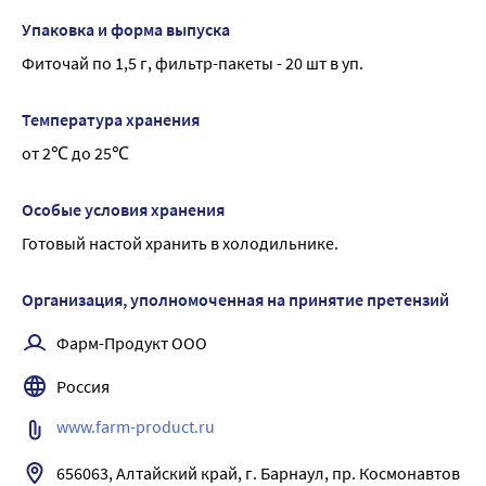
На фоне его приема формируется регулярный, 
Упаковка и форма выпуска
оформленный стул.
Фиточай по 1,5 г, фильтр-пакеты - 20 шт в уп.
Экстракт сенны положительно влияет также на 
желчевыделительную и антитоксическую функцию 
Температура хранения
печени.
от 2℃ до 25℃
Пищевая и энергетическая ценность:
100г/БАД: белки – 18,4 г, жиры – 3,1 г, углеводы 0,0 г; 101,5 
ккал/ 425,0 кДж.
Особые условия хранения
Готовый настой хранить в холодильнике.
Организация, уполномоченная на принятие претензий
Фарм-Продукт ООО
Россия
www.farm-product.ru
656063, Алтайский край, г. Барнаул, пр. Космонавтов 