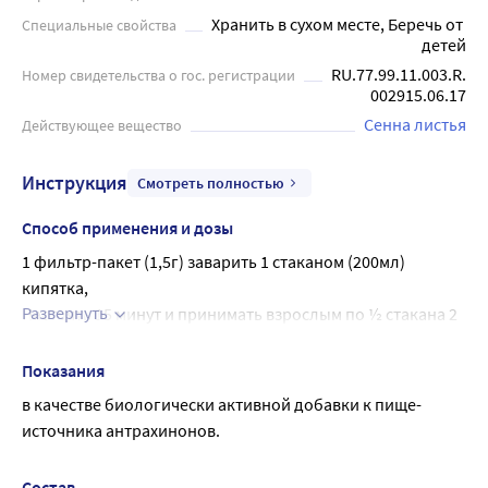
Хранить в сухом месте, Беречь от 
Специальные свойства
детей
RU.77.99.11.003.R.
Номер свидетельства о гос. регистрации
002915.06.17
Сенна листья
Действующее вещество
Инструкция
Смотреть полностью
Способ применения и дозы
1 фильтр-пакет (1,5г) заварить 1 стаканом (200мл) 
кипятка,
Развернуть
Настоять 15 минут и принимать взрослым по ½ стакана 2 
раза в день во время еды.
Продолжительность приема: 2-3 недели.
Показания
При необходимости прием можно повторить
в качестве биологически активной добавки к пище- 
источника антрахинонов.
Состав