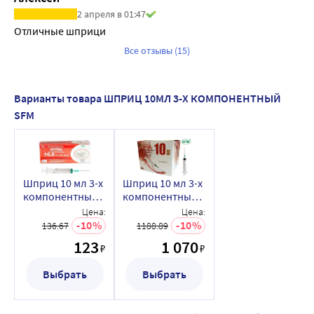
2 апреля в 01:47
Отличные шприци
Все отзывы (15)
Варианты товара ШПРИЦ 10МЛ 3-Х КОМПОНЕНТНЫЙ
SFM
Шприц 10 мл 3-х
Шприц 10 мл 3-х
компонентный 5
компонентный
шт./
100 шт./
Цена:
Цена:
импорт/sfm/в
импорт/sfm/
10
10
136.67
1188.89
индивидуальной
123
1 070
₽
₽
упаковке/
Выбрать
Выбрать