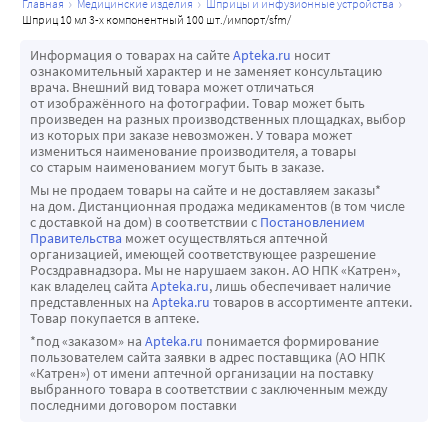
главная
медицинские изделия
шприцы и инфузионные устройства
шприц 10 мл 3-х компонентный 100 шт./импорт/sfm/
Информация о товарах на сайте
Apteka.ru
носит
ознакомительный характер и не заменяет консультацию
врача. Внешний вид товара может отличаться
от изображённого на фотографии. Товар может быть
произведен на разных производственных площадках, выбор
из которых при заказе невозможен. У товара может
измениться наименование производителя, а товары
со старым наименованием могут быть в заказе.
Мы не продаем товары на сайте и не доставляем заказы*
на дом. Дистанционная продажа медикаментов (в том числе
с доставкой на дом) в соответствии с
Постановлением
Правительства
может осуществляться аптечной
организацией, имеющей соответствующее разрешение
Росздравнадзора. Мы не нарушаем закон. АО НПК «Катрен»,
как владелец сайта
Apteka.ru
, лишь обеспечивает наличие
представленных на
Apteka.ru
товаров в ассортименте аптеки.
Товар покупается в аптеке.
*под «заказом» на
Apteka.ru
понимается формирование
пользователем сайта заявки в адрес поставщика (АО НПК
«Катрен») от имени аптечной организации на поставку
выбранного товара в соответствии с заключенным между
последними договором поставки