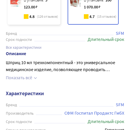
В упаковке:
5
В упаковке:
100
123
.00
₽
1 070
.00
₽
4.8
4.7
(
126
отзывов)
(
15
отзывов)
SFM
Бренд
Длительный срок
Срок годности
Все характеристики
Описание
Шприц 10 мл трехкомпонентный - это универсальное
медицинское изделие, позволяющее проводить
инъекции с высокой точностью и безопасностью. Он
Показать всё
состоит из 3-х частей: прозрачного цилиндра, поршня и
резиновой манжеты на поршне (третий компонент). В
Характеристики
комплекте идет 100 штук шприцев от производителя sfm.
Изготовлены они из высококачественных материалов и
SFM
Бренд
имеют точные и четкие метки для удобства
СФМ Госпитал Продактс ГмбХ
Производитель
использования. Шприцы имеют объем 10 мл и могут
Длительный срок
Срок годности
использоваться для инъекций различных лекарственных
Германия