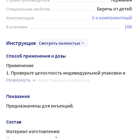
Страна производитель
препаратов. Шприцы предназначены только для
Беречь от детей
Специальные свойства
одноразового использования.
3-х компонентный
Комплектация
100
В упаковке
Инструкция
Смотреть полностью
Способ применения и дозы
Применение
1. Проверьте целостность индивидуальной упаковки и 
Развернуть
наличие производственных дефектов.
2. Убедитесь, что срок годности шприца не истек.
3. Вскройте индивидуальную упаковку, извлеките шприц.
Показания
4. Плотно наденьте иглу на наконечник шприца, если она 
Предназначены для инъекций.
не надета. Проверьте плотность соединения иглы со 
шприцем.
Состав
5. Приведите положение штока-поршня к нулевой 
Материал изготовления:
отметке.