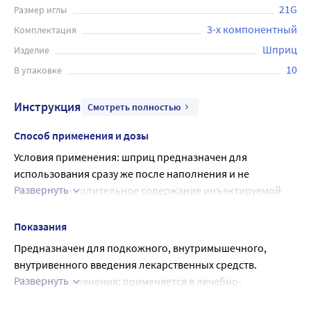
21G
Размер иглы
3-х компонентный
Комплектация
Шприц
Изделие
10
В упаковке
Инструкция
Смотреть полностью
Способ применения и дозы
Условия применения: шприц предназначен для 
использования сразу же после наполнения и не 
Развернуть
рассчитан на длительное содержание инъектируемой 
жидкости.
Порядок применения (инструкция по применению):
Показания
Провести дезинфекцию кожи в месте инъекции. 
Предназначен для подкожного, внутримышечного, 
Дезинфекцию кожи проводить этиловым или метиловым 
внутривенного введения лекарственных средств.
спиртом. Цена деления шкалы позволяет устанавливать 
Развернуть
Область применения: применяется в лечебно-
дозу лекарственного вещества с требуемой точностью.
профилактических учреждениях любого профиля и 
1. Перед применением визуальным осмотром проверить 