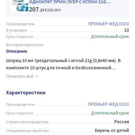
ОДНОКРАТ ПРИМ ЛУЕР C ИГЛОЙ 21G
(0,8Х40ММ) N10 + Салфетка
207
.25
₽
250
.00
₽
антисептическая спиртовая white whale
60х100 мм 20 шт.
ПРЕМЬЕР-МЕД ООО
Производитель
10
В упаковке
Длительный срок
Срок годности
Все характеристики
Описание
Шприц 10 мл трехдетальный c иглой 21g (0,8х40 мм). В
комплекте 10 штук для точной и безболезненной
инъекции. Прекрасное качество материалов и удобство
Показать всё
использования делают данный шприц незаменимым
элементом в арсенале врачебной практики и домашней
Характеристики
аптечки.
ПРЕМЬЕР-МЕД ООО
Производитель
Длительный срок
Срок годности
Россия
Страна производитель
Беречь от детей
Специальные свойства