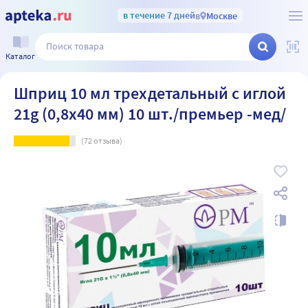
в течение 7 дней
в
Москве
Каталог
Шприц 10 мл трехдетальный c иглой
21g (0,8х40 мм) 10 шт./премьер -мед/
(
72
отзыва)