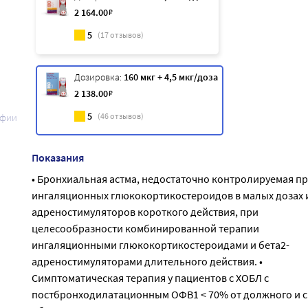
2 164
.00
₽
5
(
17
отзывов)
Дозировка:
160 мкг + 4,5 мкг/доза
2 138
.00
₽
5
(
46
отзывов)
афии
Показания
• Бронхиальная астма, недостаточно контролируемая п
ингаляционных глюкокортикостероидов в малых дозах и
адреностимуляторов короткого действия, при
целесообразности комбинированной терапии
ингаляционными глюкокортикостероидами и бета2-
адреностимуляторами длительного действия. •
Симптоматическая терапия у пациентов с ХОБЛ с
постбронходилатационным ОФВ1 < 70% от должного и с