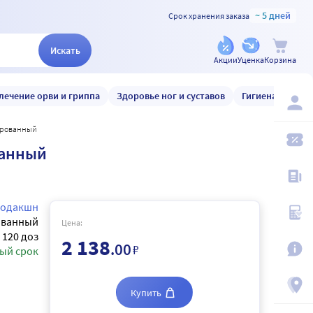
~ 5 дней
Срок хранения заказа
Искать
Акции
Уценка
Корзина
лечение орви и гриппа
Здоровье ног и суставов
Гигиена и уход
зированный
ванный
родакшн
ованный
Цена:
120 доз
2 138
.00
₽
ый срок
Купить