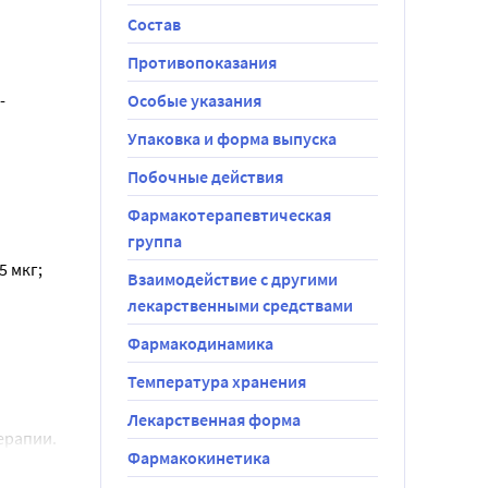
Состав
жать прием 
Противопоказания
-
Особые указания
Упаковка и форма выпуска
дозу 
следует 
Побочные действия
анамнезе, 
ким 
Фармакотерапевтическая
ечения 
группа
 мкг;
ных для 
Взаимодействие с другими
рения, а 
лекарственными средствами
репарата. 
 и не 
Фармакодинамика
ды в 
 
Температура хранения
но 
Лекарственная форма
тмы 
ерапии.
Фармакокинетика
роиды, 