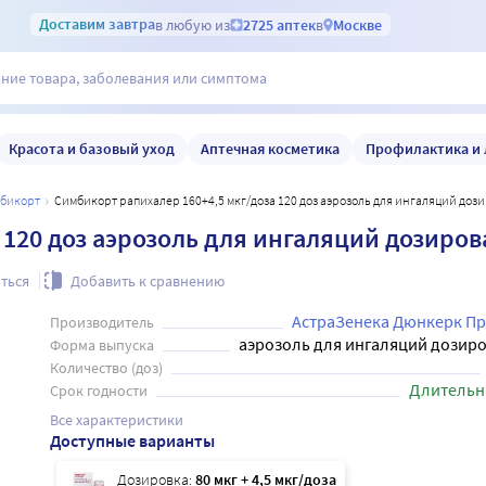
Доставим
завтра
в любую из
2725 аптек
в
Москве
Красота и базовый уход
Аптечная косметика
Профилактика и 
мбикорт
Симбикорт рапихалер 160+4,5 мкг/доза 120 доз аэрозоль для ингаляций до
 120 доз аэрозоль для ингаляций дозиро
ться
Добавить к сравнению
АстраЗенека Дюнкерк П
Производитель
аэрозоль для ингаляций дозир
Форма выпуска
Количество (доз)
Длительн
Срок годности
Все характеристики
Доступные варианты
Дозировка:
80 мкг + 4,5 мкг/доза