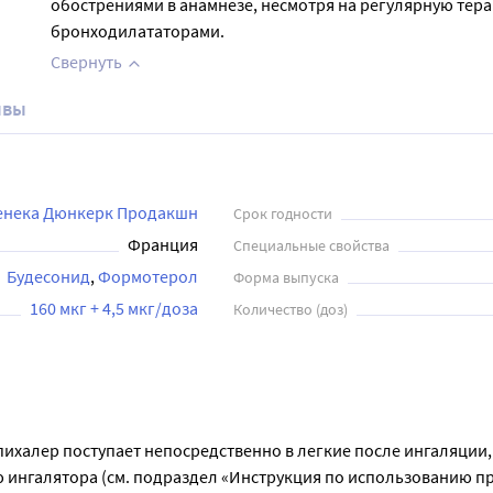
обострениями в анамнезе, несмотря на регулярную тер
бронходилататорами.
Свернуть
ывы
енека Дюнкерк Продакшн
Срок годности
Франция
Специальные свойства
Будесонид
Формотерол
Форма выпуска
160 мкг + 4,5 мкг/доза
Количество (доз)
халер поступает непосредственно в легкие после ингаляции, 
ингалятора (см. подраздел «Инструкция по использованию пр