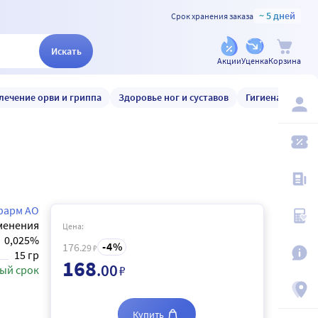
~ 5 дней
Срок хранения заказа
Искать
Акции
Уценка
Корзина
лечение орви и гриппа
Здоровье ног и суставов
Гигиена и уход
арм АО
менения
Цена:
0,025%
4
176
.29
₽
15 гр
168
.00
₽
ый срок
Купить