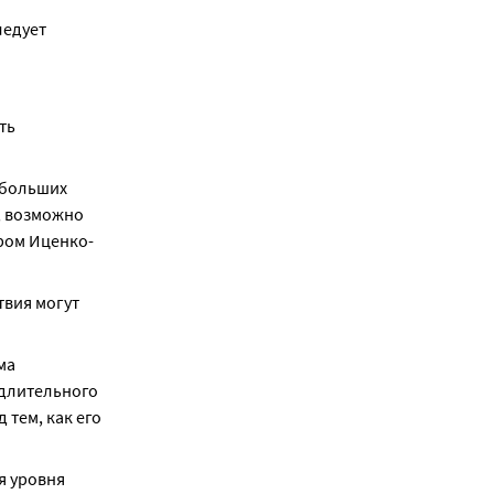
едует 
ь 
больших 
 возможно 
ром Иценко-
вия могут 
а 
длительного 
тем, как его 
 уровня 