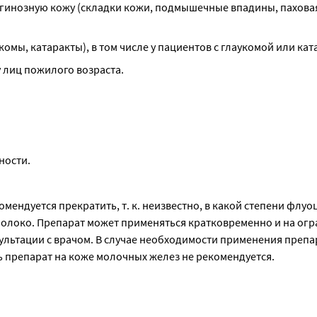
игинозную кожу (складки кожи, подмышечные впадины, паховая
комы, катаракты), в том числе у пациентов с глаукомой или кат
 лиц пожилого возраста.
ности.
ендуется прекратить, т. к. неизвестно, в какой степени флуо
олоко. Препарат может применяться кратковременно и на огр
ультации с врачом. В случае необходимости применения препар
 препарат на коже молочных желез не рекомендуется.