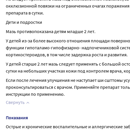
окклюзионной повязки на ограниченных очагах поражения с
препарата в сутки.
Дети и подростки
Мазь противопоказана детям младше 2 лет.
У детей из-за более высокого отношения площади поверхност
функции гипоталамо-гипофизарно- надпочечниковой систем
кортикостероидов, в том числе задержка роста и развития.
У детей старше 2 лет мазь следует применять с большой о
сутки на небольших участках кожи под контролем врача, кор
Если после лечения улучшения не наступает ши сшттомы ус
проконсультироваться с врачом. Применяйте препарат только
инструкции по применению.
Свернуть
Показания
Острые и хронические воспалительные и аллергические за