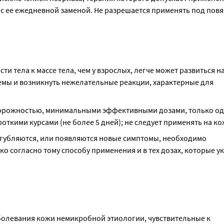
 ее ежедневной заменой. Не разрешается применять под повязк
и тела к массе тела, чем у взрослых, легче может развиться н
ы и возникнуть нежелательные реакции, характерные для 
сторожностью, минимальными эффективными дозами, только оди
откими курсами (не более 5 дней); не следует применять на ко
угубляются, или появляются новые симптомы, необходимо 
 согласно тому способу применения и в тех дозах, которые ук
болевания кожи немикробной этиологии, чувствительные к 