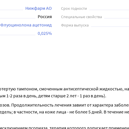
Нижфарм АО
Срок годности
Россия
Специальные свойства
Флуоцинолона ацетонид
Форма выпуска
0,025%
ротертую тампоном, смоченным антисептической жидкостью, на
-2 раза в день, детям старше 2 лет - 1 раз в день).
зов. Продолжительность лечения завиит от характера заболев
ель; в частности, на коже лица - не более 5 дней. В течение н
 исключением псориаза, терапия которого допускает применен