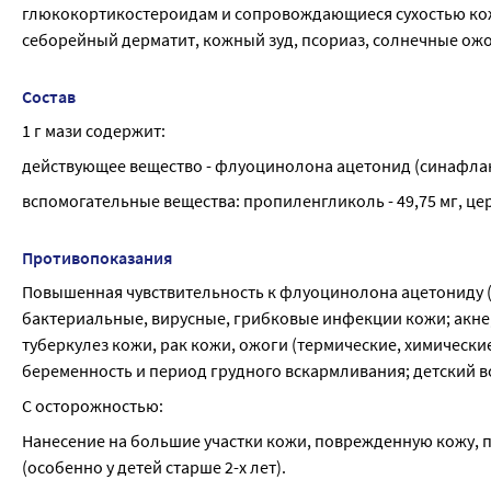
глюкокортикостероидам и сопровождающиеся сухостью кожи:
себорейный дерматит, кожный зуд, псориаз, солнечные ожо
Состав
1 г мази содержит:
действующее вещество - флуоцинолона ацетонид (синафлан) 
вспомогательные вещества: пропиленгликоль - 49,75 мг, церези
Противопоказания
Повышенная чувствительность к флуоцинолона ацетониду (
бактериальные, вирусные, грибковые инфекции кожи; акне,
туберкулез кожи, рак кожи, ожоги (термические, химически
беременность и период грудного вскармливания; детский во
С осторожностью:
Нанесение на большие участки кожи, поврежденную кожу, п
(особенно у детей старше 2-х лет).