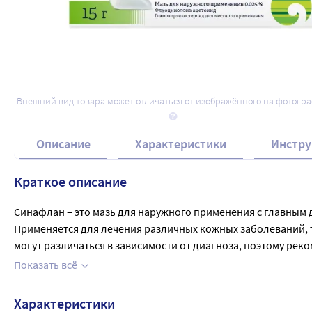
Внешний вид товара может отличаться от изображённого на фотогр
Описание
Характеристики
Инстру
Краткое описание
Синафлан – это мазь для наружного применения с главным
Применяется для лечения различных кожных заболеваний, та
могут различаться в зависимости от диагноза, поэтому рек
раза в день и аккуратно втирается до полного впитывания
Показать всё
наличие открытых ран, инфекций и грибковых заболеваний 
Характеристики