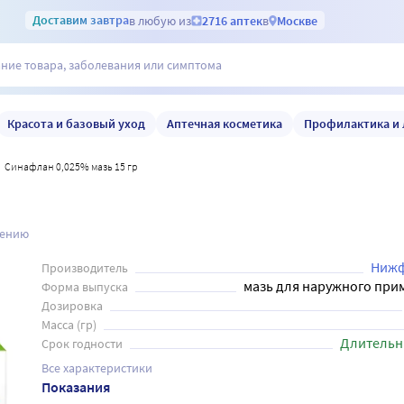
Доставим
завтра
в любую из
2716 аптек
в
Москве
Красота и базовый уход
Аптечная косметика
Профилактика и 
Синафлан 0,025% мазь 15 гр
нению
Нижф
Производитель
мазь для наружного при
Форма выпуска
Дозировка
Масса (гр)
Длительн
Срок годности
Все характеристики
Показания