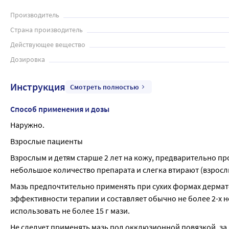
Производитель
Страна производитель
Действующее вещество
Дозировка
Инструкция
Смотреть полностью
Способ применения и дозы
Наружно.
Взрослые пациенты
Взрослым и детям старше 2 лет на кожу, предварительно п
небольшое количество препарата и слегка втирают (взрослым 1
Мазь предпочтительно применять при сухих формах дермато
эффективности терапии и составляет обычно не более 2-х нед
использовать не более 15 г мази.
Не следует применять мазь под окклюзионной повязкой, за