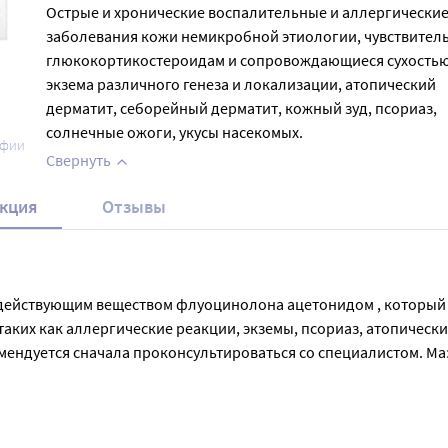
Острые и хронические воспалительные и аллергически
заболевания кожи немикробной этиологии, чувствител
глюкокортикостероидам и сопровождающиеся сухостью
экзема различного генеза и локализации, атопический
дерматит, себорейный дерматит, кожный зуд, псориаз,
солнечные ожоги, укусы насекомых.
афии
Свернуть
кция
Отзывы
 действующим веществом флуоцинолона ацетонидом , который 
ких как аллергические реакции, экземы, псориаз, атопический
омендуется сначала проконсультироваться со специалистом. Ма
. В комплексной терапии может использоваться сочетание с др
кожи, а также беременность и грудное вскармливание.