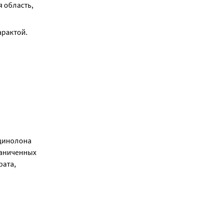
 область, 
арактой.
цинолона 
аниченных 
ата, 