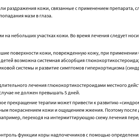
и раздражения кожи, связанные с применением препарата, сл
попадания мази в глаза.
 на небольших участках кожи. Во время лечения следует носит
ьшие поверхности кожи, поврежденную кожу, при применении 
у детей возможна системная абсорбция глюкокортикостероида;
ковой системы и развитие симптомов гиперкортицизма (синд
е длительного лечения глюкокортикостероидами местного дейст
случае не должен превышать 5 дней.
ое прекращение терапии может привести к развитию «синдром
ным покраснением кожи и ощущением жжения. Поэтому после 
апример, переходя на интермиттирующую схему лечения перед 
онтроль функции коры надпочечников с помощью определения