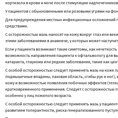
кортизола в крови и моче после стимуляции надпочечнико
У пациентов с обыкновенными или розовыми угрями на фо
Для предупреждения местных инфекционных осложнений пр
средствами.
С осторожностью мазь наносят на кожу вокруг глаз или веки 
этими заболеваниями в анамнезе, у которых может наступит
Если у пациента возникают такие симптомы, как нечеткость
возможность направления пациента к офтальмологу для вы
катаракта, глаукома или редкие заболевания, такие как це
С особой осторожностью следует применять мазь на коже ли
подмышечные впадины, паховая область, сгибы рук и ног),
кожу и возможностью появления побочных эффектов (телеа
кратковременного применения. Следует с осторожностью п
особенно у лиц пожилого возраста.
С особой осторожностью следует применять мазь у пациент
развитием толерантности, риска генерализованного пустул