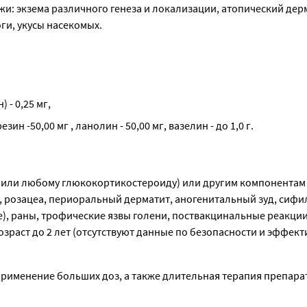
 экзема различного генеза и локализации, атопический дерм
ги, укусы насекомых.
- 0,25 мг,
н -50,00 мг , ланолин - 50,00 мг, вазелин - до 1,0 г.
или любому глюкокортикостероиду) или другим компонентам 
 розацеа, периоральный дерматит, аногенитальный зуд, сифил
е), раны, трофические язвы голени, поствакцинальные реакции;
зраст до 2 лет (отсутствуют данные по безопасности и эффект
рименение больших доз, а также длительная терапия препарат