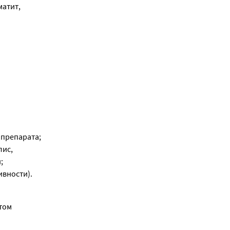
атит, 
препарата; 
ис, 
 
ивности).
ом 