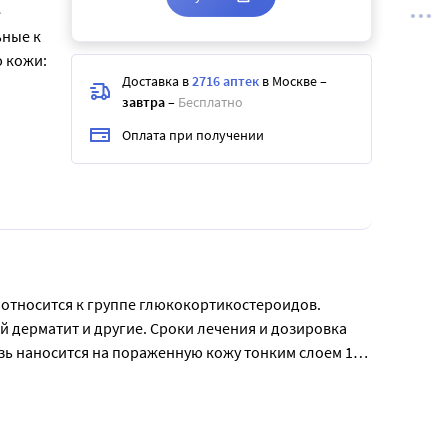
е
ьные к
 кожи:
Доставка в
2716 аптек
в Москве
–
завтра
–
Бесплатно
Оплата при получении
относится к группе глюкокортикостероидов. 
 дерматит и другие. Сроки лечения и дозировка 
зь наносится на пораженную кожу тонким слоем 1-2 
угими препаратами. Противопоказаниями являются 