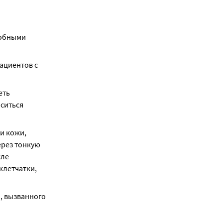
обными 
ациентов с 
ть 
иться 
и кожи, 
рез тонкую 
ле 
летчатки, 
 вызванного 