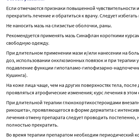
Если отмечаются признаки повышенной чувствительности ил
прекратить лечение и обратиться к врачу. Следует избегать 
Не наносить мазь на слизистые оболочки, раны.
Рекомендуется применять мазь Синафлан короткими курсами
свободную одежду.
При длительном применении мази и/или нанесении на бол
доз, использовании окклюзионных повязок и при терапии 
подавление функции гипоталамо-гипофизарно-надпочечни
Кушинга).
На коже лица чаще, чем на других поверхностях тела, посл
проявляться атрофические изменения; курс лечения в этом 
При длительной терапии глюкокортикостероидами внезапн
рикошета», проявляющегося в форме дерматита с интенсив
лечения отмену препарата следует проводить постепенно, н
полностью прекратить.
Во время терапии препаратом необходим периодический к