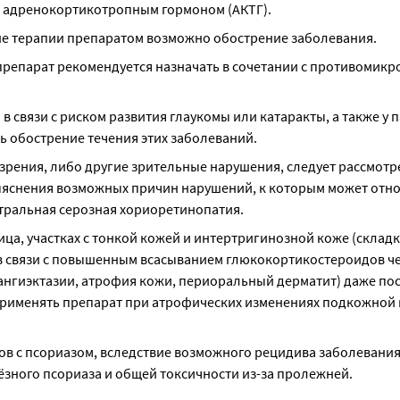
в адренокортикотропным гормоном (АКТГ).
не терапии препаратом возможно обострение заболевания.
епарат рекомендуется назначать в сочетании с противомикр
в связи с риском развития глаукомы или катаракты, а также у п
ь обострение течения этих заболеваний.
 зрения, либо другие зрительные нарушения, следует рассмотре
яснения возможных причин нарушений, к которым может относ
нтральная серозная хориоретинопатия.
ца, участках с тонкой кожей и интертригинозной коже (складк
 в связи с повышенным всасыванием глюкокортикостероидов че
нгиэктазии, атрофия кожи, периоральный дерматит) даже пос
рименять препарат при атрофических изменениях подкожной к
ов с псориазом, вследствие возможного рецидива заболевания,
ёзного псориаза и общей токсичности из-за пролежней.