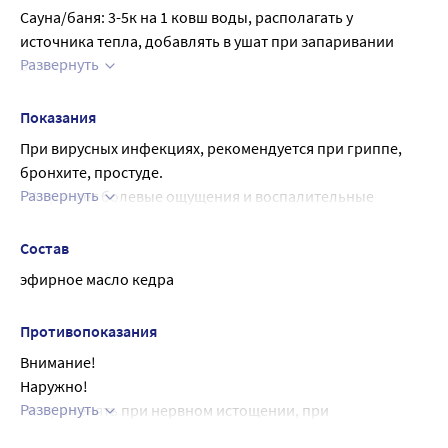
Сауна/баня: 3-5к на 1 ковш воды, располагать у 
источника тепла, добавлять в ушат при запаривании 
Развернуть
веника.
Ароматизация воздуха: 4-7 к. на 15 м2.
Массаж: 5 к. на 15 г транспортного масла.
Показания
Обогащение косметических препаратов: 5 к. на 15 г 
При вирусных инфекциях, рекомендуется при гриппе, 
основы.
бронхите, простуде.
Ванны: 4-7 к.
Развернуть
• Устраняет болевые ощущения и воспалительные 
процессы при артрите, ревматизме.
• Оказывает противовоспалительное действие на 
Состав
кожные покровы, эффективное средство для лечения 
эфирное масло кедра
ран, ожогов, кожных инфекций.
Противопоказания
Внимание!
Наружно!
Развернуть
Не применять при нервном истощении, при 
беременности и эпилепсии. Проверять масло на 