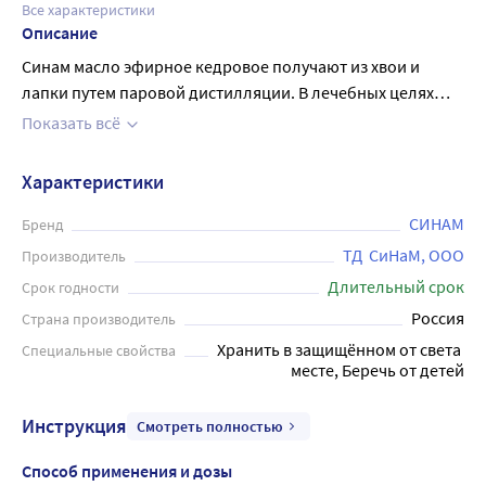
Все характеристики
Описание
Синам масло эфирное кедровое получают из хвои и
лапки путем паровой дистилляции. В лечебных целях
кедровое масло используют с древнейших времен.
Показать всё
Самому раннему медицинскому описанию, в котором оно
упоминается, более 5000 лет. Масло кедра обладает
Характеристики
антисептическими свойствами. Применяется при
вирусных инфекциях, рекомендуется при гриппе,
СИНАМ
Бренд
бронхите, простуде. Устраняет болевые ощущения и
ТД  СиНаМ, ООО
Производитель
воспалительные процессы при артрите, ревматизме.
Длительный срок
Срок годности
Оказывает противовоспалительное действие на кожные
Россия
Страна производитель
покровы, эффективное средство для лечения ран,
Хранить в защищённом от света 
Специальные свойства
ожогов, кожных инфекций. Используется для
месте, Беречь от детей
ароматизации воздуха, обогащения косметических
препаратов, для саун/бань. Возможны аллергические
Инструкция
Смотреть полностью
реакции. Перед применение рекомендуется сделать тест
на чувствительность.
Способ применения и дозы