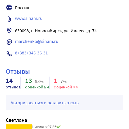
кедровое масло используют с древнейших времен. 
Россия
Самому раннему медицинскому описанию, в котором оно 
www.sinam.ru
упоминается, более 5000 лет. Эфирное масло кедра 
сибирского получают из хвои и лапки путем паровой 
630098, г. Новосибирск, ул. Ивлева, д. 74
дистилляции.
Результат: Обладает антисептическими свойствами
marchenko@sinam.ru
8 (383) 345-36-31
Отзывы
14
13
1
93%
7%
отзывов
с оценкой ≥ 4
с оценкой < 4
Авторизоваться и оставить отзыв
Светлана
1 июля в 07:36