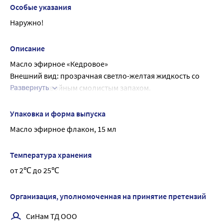
индивидуальную переносимость.
Особые указания
Наружно!
Описание
Масло эфирное «Кедровое»
Внешний вид: прозрачная светло-желтая жидкость со 
Развернуть
сложным, хвойным смолистым запахом.
Специальные особенности: : без ароматизаторов, без 
консервантов, без красителей.
Упаковка и форма выпуска
Кедр с давних времен олицетворял величие человека. 
Масло эфирное флакон, 15 мл
Высоко ценились смола, масло и древесина кедра. 
Стройные стволы зеленого гиганта использовали для 
Температура хранения
кораблестроения, изготовления якорей, сооружения 
от 2℃ до 25℃
храмов. Культовые здания, выполненные из 
необыкновенно прочной древесины кедра, вот уже 
несколько тысячелетий вызывают восхищение. О 
Организация, уполномоченная на принятие претензий
могучем величественном дереве слагали легенды, под 
СиНам ТД ООО
стать растению - и его могучий аромат. В лечебных целях 