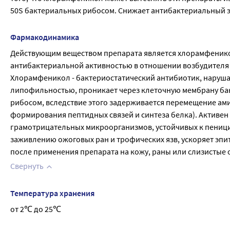
50S бактериальных рибосом. Снижает антибактериальный
Фармакодинамика
Действующим веществом препарата является хлорамфеникол
антибактериальной активностью в отношении возбудителя
Хлорамфеникол - бактериостатический антибиотик, нарушае
липофильностью, проникает через клеточную мембрану бак
рибосом, вследствие этого задерживается перемещение ам
формирования пептидных связей и синтеза белка). Активе
грамотрицательных микроорганизмов, устойчивых к пеници
заживлению ожоговых ран и трофических язв, ускоряет эпи
после применения препарата на кожу, раны или слизистые 
Свернуть
Температура хранения
от 2℃ до 25℃