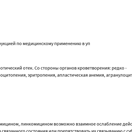
струкцией по медицинскому применению в уп
тический отек. Со стороны органов кроветворения: редко - 
оцитопения, эритропения, апластическая анемия, агранулоцит
ицином, линкомицином возможно взаимное ослабление действ
 связанного состояния или препятствовать их связыванию с су