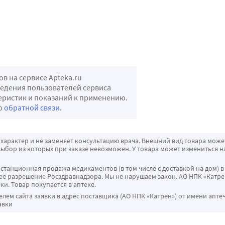
 на сервисе Apteka.ru
ведения пользователей сервиса
теристик и показаний к применению.
ью
обратной связи
.
характер и не заменяет консультацию врача. Внешний вид товара може
ыбор из которых при заказе невозможен. У товара может измениться н
истанционная продажа медикаментов (в том числе с доставкой на дом) в
 разрешение Росздравнадзора. Мы не нарушаем закон. АО НПК «Катрен
ки. Товар покупается в аптеке.
ем сайта заявки в адрес поставщика (АО НПК «Катрен») от имени апте
авки