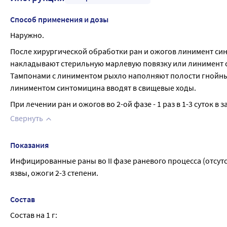
Способ применения и дозы
Наружно.
После хирургической обработки ран и ожогов линимент син
накладывают стерильную марлевую повязку или линимент си
Тампонами с линиментом рыхло наполняют полости гнойных 
линиментом синтомицина вводят в свищевые ходы.
При лечении ран и ожогов во 2-ой фазе - 1 раз в 1-3 суток 
Свернуть
Показания
Инфицированные раны во II фазе раневого процесса (отсут
язвы, ожоги 2-3 степени.
Состав
Состав на 1 г: