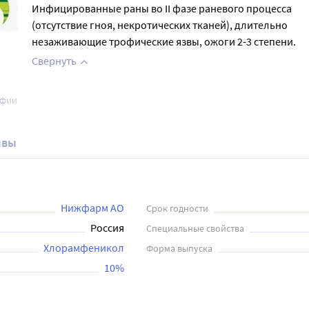
Инфицированные раны во II фазе раневого процесса
(отсутствие гноя, некротических тканей), длительно
незаживающие трофические язвы, ожоги 2-3 степени.
Свернуть
афии
ывы
Нижфарм АО
Срок годности
Россия
Специальные свойства
Хлорамфеникол
Форма выпуска
10%