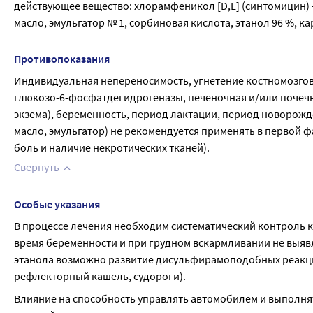
действующее вещество: хлорамфеникол [D,L] (синтомицин) 
масло, эмульгатор № 1, сорбиновая кислота, этанол 96 %, к
Противопоказания
Индивидуальная непереносимость, угнетение костномозгов
глюкозо-6-фосфатдегидрогеназы, печеночная и/или почечна
экзема), беременность, период лактации, период новорожден
масло, эмульгатор) не рекомендуется применять в первой ф
боль и наличие некротических тканей).
Свернуть
Особые указания
В процессе лечения необходим систематический контроль 
время беременности и при грудном вскармливании не выяв
этанола возможно развитие дисульфирамоподобных реакций
рефлекторный кашель, судороги).
Влияние на способность управлять автомобилем и выполнят