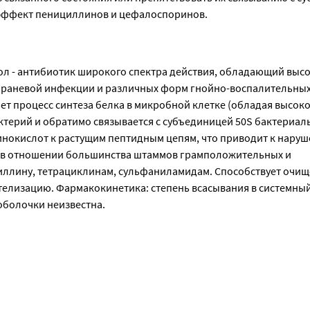
 эффект пенициллинов и цефалоспоринов.
 - антибиотик широкого спектра действия, обладающий высо
 раневой инфекции и различных форм гнойно-воспалительных 
т процесс синтеза белка в микробной клетке (обладая высоко
терий и обратимо связывается с субъединицей 50S бактериаль
инокислот к растущим пептидным цепям, что приводит к наруш
н в отношении большинства штаммов грамположительных и 
ллину, тетрациклинам, сульфаниламидам. Способствует очищ
телизацию. Фармакокинетика: степень всасывания в системный
оболочки неизвестна.