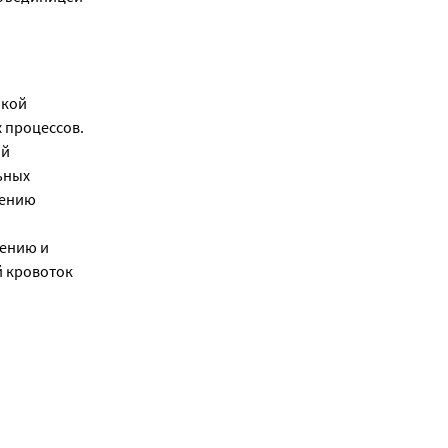
кой 
процессов. 
й 
ных 
ению 
ению и 
 кровоток 