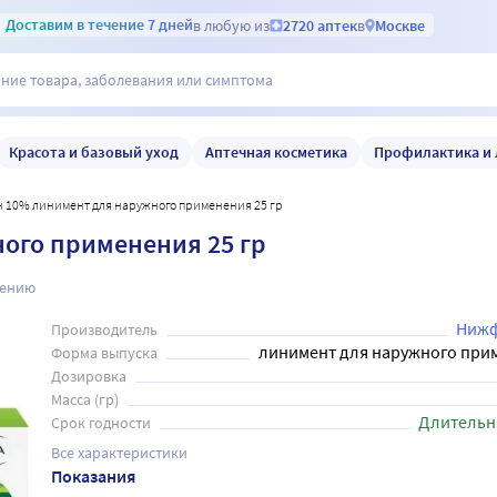
Доставим
в течение 7 дней
в любую из
2720 аптек
в
Москве
Красота и базовый уход
Аптечная косметика
Профилактика и 
н 10% линимент для наружного применения 25 гр
ого применения 25 гр
нению
Нижф
Производитель
линимент для наружного при
Форма выпуска
Дозировка
Масса (гр)
Длительн
Срок годности
Все характеристики
Показания