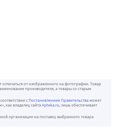
т отличаться от изображённого на фотографии. Товар
аименование производителя, а товары со старым
 соответствии с
Постановлением Правительства
может
», как владелец сайта
Apteka.ru
, лишь обеспечивает
чной организации на поставку выбранного товара