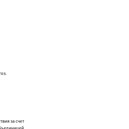
оз.
ия за счет 
бъединицей 