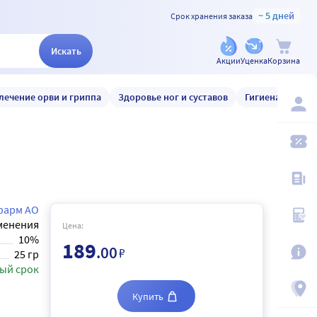
~ 5 дней
Срок хранения заказа
Искать
Акции
Уценка
Корзина
лечение орви и гриппа
Здоровье ног и суставов
Гигиена и уход
арм АО
менения
Цена:
10%
189
.00
₽
25 гр
ый срок
Купить