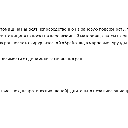
томицина наносят непосредственно на раневую поверхность, п
нтомицина наносят на перевязочный материал, а затем на ран
ран после их хирургической обработки, а марлевые турунды с
в зависимости от динамики заживления ран.
ствие гноя, некротических тканей), длительно незаживающие т