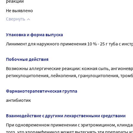
реакций
Не выявлено
Свернуть
Упаковка и форма выпуска
Линимент для наружного применения 10 % - 25 г туба с ин
Побочные действия
Возможны аллергические реакции: кожная сыпь, ангионевро
ретикулоцитопения, лейкопения, гранулоцитопения, тромб
Фармакотерапевтическая группа
антибиотик
Взаимодействие с другими лекарственными средствами
При одновременном применении с эритромицином, клиндам
того, что хлорамфеникол может вытеснять эти препараты из