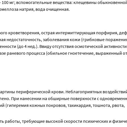
- 100 мг; вспомогательные вещества: клещевины обыкновенной
армеллоза натрия, вода очищенная.
ого кроветворения, острая интермиттирующая порфирия, деф
я недостаточность, заболевания кожи (грибковые поражения,
ности (до 4 нед.). Ввиду отсутствия осмотической активности 
азе раневого процесса (обильное гноетечение, выраженный оте
картины периферической крови. Неблагоприятных воздействий 
лено. При нанесении на обширные поверхности с одновремен
 (гиперемия кожных покровов, тахикардия, тошнота, рвота, 
ь работы, требующие высокой скорости психических и физиче