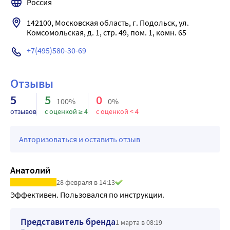
Россия
Преимущества
Удобство в использовании. В наборе есть все 
142100, Московская область, г. Подольск, ул. 
Комсомольская, д. 1, стр. 49, пом. 1, комн. 65
необходимое для подготовки правильной скипидарной 
ванны: мерный стаканчик, термометр для воды, 
+7(495)580-30-69
подробная инструкция
Безопасность
Отзывы
Качество продукции и ингредиентов подтверждены 
сертификатом соответствия и регистрационным 
5
5
0
100%
0%
удостоверением для медицинского изделия
отзывов
с оценкой ≥ 4
с оценкой < 4
В составе эмульсии оптимальный набор 
вспомогательных веществ (камфора, экстракты череды, 
Авторизоваться и оставить отзыв
шалфея, ромашки), что минимизирует возможные 
аллергические реакции
В составе нет потенциально опасных веществ (например, 
Анатолий
лаурилсульфат натрия, триэтаноламин)
28 февраля в 14:13
Эффективен. Пользовался по инструкции.
Представитель бренда
1 марта в 08:19