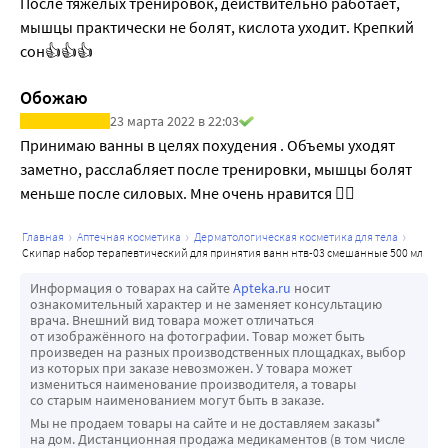
После тяжёлых тренировок, действительно работает, 
мышцы практически не болят, кислота уходит. Крепкий 
сон👍👍👍
Обожаю
23 марта 2022 в 22:03
Принимаю ванны в целях похудения . Объемы уходят 
заметно, расслабляет после тренировки, мышцы болят 
меньше после силовых. Мне очень нравится 👍🏻 
главная
аптечная косметика
дерматологическая косметика для тела
скипар набор терапевтический для принятия ванн нтв-03 смешанные 500 мл
Информация о товарах на сайте
Apteka.ru
носит
ознакомительный характер и не заменяет консультацию
врача. Внешний вид товара может отличаться
от изображённого на фотографии. Товар может быть
произведен на разных производственных площадках, выбор
из которых при заказе невозможен. У товара может
измениться наименование производителя, а товары
со старым наименованием могут быть в заказе.
Мы не продаем товары на сайте и не доставляем заказы*
на дом. Дистанционная продажа медикаментов (в том числе