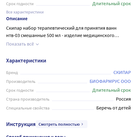
Длительный срок
Срок годности
Все характеристики
Описание
Скипар набор терапевтический для принятия ванн
нтв-03 смешанные 500 мл - изделие медицинского
назначения, рекомендуется лицам с нормальным
Показать всё
артериальным давлением . Можно принимать как общие
ванны (с погружением всего тела), так и местные ванны (с
Характеристики
погружением в воду рук или ног) . Скипидарные ванны
СКИПАР оказывают воздействие на все типы кожи:
СКИПАР
Бренд
очищают от вредных веществ, восстанавливают
БИОФАРМРУС ООО
Производитель
нормальное влагосодержание коллагена, оказывают
Длительный срок
Срок годности
тонизирующее действие, замедляют процесс старения
Россия
Страна производитель
клеток кожи. Скипидарные ванны СКИПАР эффективны в
Беречь от детей
Специальные свойства
комплексной терапии при простудных заболеваниях и
заболеваниях верхних дыхательных путей эмульсия
смешанная. Есть противопоказания, перед применением
Инструкция
Смотреть полностью
рекомендуется проконсультироваться с врачом. Перед
Способ применения и дозы