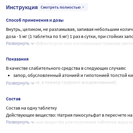
Инструкция
Смотреть полностью
Способ применения и дозы
Внутрь, целиком, не разламывая, запивая небольшим количе
доза - 5 мг (1 таблетка по 5 мг) 1 раз в сутки, при стойких запо
Развернуть
полученного эффекта дозу при последующих приемах увеличи
5 мг или 2 таблетки по 7,5 мг или 1 таблетка по 15 мг).
Рекомендуется начинать с наименьшей дозы. Для того, чтоб
Показания
рекомендуемой. Не следует превышать максимальную реко
В качестве слабительного средства в следующих случаях:
Для получения слабительного эффекта в утренние часы сле
запор, обусловленный атонией и гипотонией толстой киш
после родов, в период грудного вскармливания);
Развернуть
запор, вызванный приемом лекарственных средств;
для регулирования стула при геморрое, проктите, аналь
Состав
заболевания желчного пузыря, синдром раздраженного
Состав на одну таблетку
запор, обусловленный дисбактериозом кишечника, нар
Действующее вещество: Натрия пикосульфат в пересчете на 
Развернуть
Вспомогательные вещества для получения таблетки-ядра мас
[Крахмал картофельный 27,64 мг