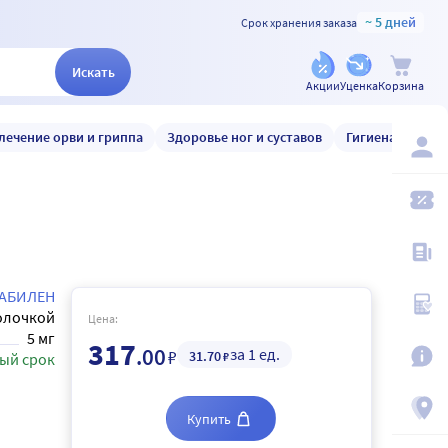
~ 5 дней
Срок хранения заказа
Искать
Акции
Уценка
Корзина
лечение орви и гриппа
Здоровье ног и суставов
Гигиена и уход
АБИЛЕН
олочкой
Цена:
5 мг
317
.00
за 1 ед.
₽
31
.70
₽
ый срок
Купить