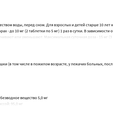
ством воды, перед сном. Для взрослых и детей старше 10 лет н
рах - до 10 мг (2 таблетки по 5 мг) 1 раз в сутки. В зависимости от
вают или уменьшают. Максимальная суточная доза - 15 мг (3 
ы достичь регулярного стула, доза может повышаться до макс
мендуемую суточную дозу.
дует принимать препарат накануне на ночь.
ки (в том числе в пожилом возрасте, у лежачих больных, пос
ных трещинах (для размягчения консистенции кала);
 кишечника с преобладанием запоров;
ушением диеты.
безводное вещество 5,0 мг
сой: 95,0 мг