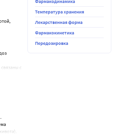
Фармакодинамика
Температура хранения
той, 
Лекарственная форма
Фармакокинетика
Передозировка
оз 
лен® в 
связаны с 
ь в животе, 
измами не 
.
зма 
днако, в 
ма 
бегать 
нности 
живота).