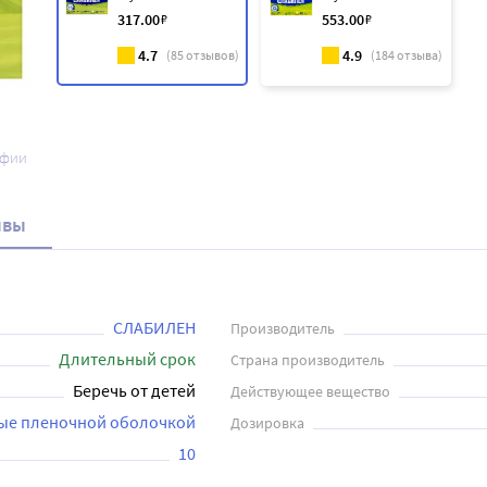
317
.00
₽
553
.00
₽
4.7
4.9
(
85
отзывов)
(
184
отзыва)
афии
ывы
СЛАБИЛЕН
Производитель
Длительный срок
Страна производитель
Беречь от детей
Действующее вещество
тые пленочной оболочкой
Дозировка
10