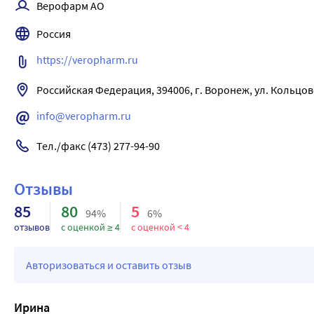
Верофарм АО
слабительными может развиться повреждение почечных кана
гипокалиемией.
Россия
Лечение: для уменьшения абсорбции препарата после прие
потребоваться восполнение жидкости и коррекция баланса 
https://veropharm.ru
Российская Федерация, 394006, г. Воронеж, ул. Кольцовс
info@veropharm.ru
Тел./факс (473) 277-94-90
Отзывы
85
80
5
94%
6%
отзывов
с оценкой ≥ 4
с оценкой < 4
Авторизоваться и оставить отзыв
Ирина