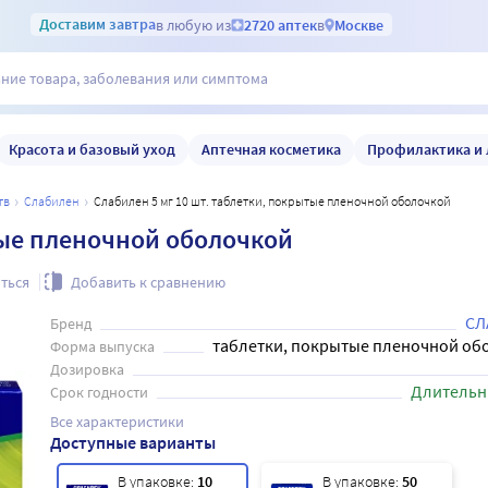
Доставим
завтра
в любую из
2720 аптек
в
Москве
Красота и базовый уход
Аптечная косметика
Профилактика и 
тв
слабилен
Слабилен 5 мг 10 шт. таблетки, покрытые пленочной оболочкой
тые пленочной оболочкой
ться
Добавить к сравнению
СЛ
Бренд
таблетки, покрытые пленочной об
Форма выпуска
Дозировка
Длительн
Срок годности
Все характеристики
Доступные варианты
В упаковке:
10
В упаковке:
50