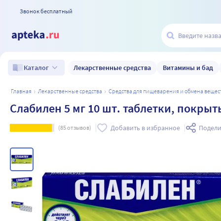
Звонок бесплатный
Лекарственные средства
Витамины и бад
Каталог
главная
лекарственные средства
средства для пищеварения и обмена вещес
Слабилен 5 мг 10 шт. таблетки, покры
Добавить в избранное
Подели
(
85
отзывов)