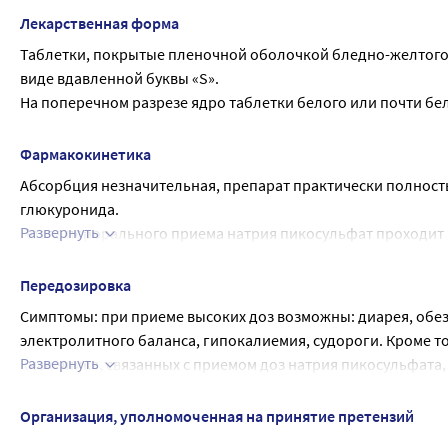
Лекарственная форма
Таблетки, покрытые пленочной оболочкой бледно-желтого ц
виде вдавленной буквы «S».
На поперечном разрезе ядро таблетки белого или почти бел
Фармакокинетика
Абсорбция незначительная, препарат практически полность
глюкуронида.
Развернуть
После перорального приема натрия пикосульфат проходит в
толстый кишечник. Абсорбция препарата незначительна, чт
толстого кишечника происходит расщепление натрия пикос
Передозировка
пиридил-2-метана.
Симптомы: при приеме высоких доз возможны: диарея, обе
Взаимосвязь между слабительным эффектом активного метаб
электролитного баланса, гипокалиемия, судороги. Кроме то
После приема 10 мг препарата внутрь около 10,4 % от вели
Развернуть
кишечника, связанных с приемом доз натрия пикосульфата
При применении более высоких доз препарата выведение ег
запора.
Препарат Слабилен®, как и другие слабительные, при хрони
Организация, уполномоченная на принятие претензий
области живота, гипокалиемии, вторичному гиперальдостер