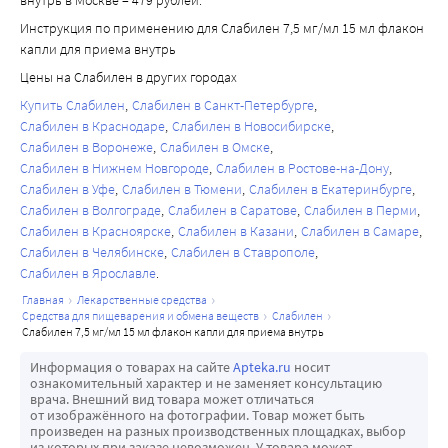
внутрь в Москве – 479 рублей.
Инструкция по применению для Слабилен 7,5 мг/мл 15 мл флакон
капли для приема внутрь
Цены на Слабилен в других городах
Купить Слабилен
Слабилен в Санкт-Петербурге
Слабилен в Краснодаре
Слабилен в Новосибирске
Слабилен в Воронеже
Слабилен в Омске
Слабилен в Нижнем Новгороде
Слабилен в Ростове-на-Дону
Слабилен в Уфе
Слабилен в Тюмени
Слабилен в Екатеринбурге
Слабилен в Волгограде
Слабилен в Саратове
Слабилен в Перми
Слабилен в Красноярске
Слабилен в Казани
Слабилен в Самаре
Слабилен в Челябинске
Слабилен в Ставрополе
Слабилен в Ярославле
главная
лекарственные средства
средства для пищеварения и обмена веществ
слабилен
слабилен 7,5 мг/мл 15 мл флакон капли для приема внутрь
Информация о товарах на сайте
Apteka.ru
носит
ознакомительный характер и не заменяет консультацию
врача. Внешний вид товара может отличаться
от изображённого на фотографии. Товар может быть
произведен на разных производственных площадках, выбор
из которых при заказе невозможен. У товара может