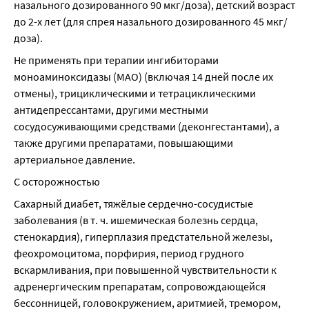
назального дозированного 90 мкг/доза), детский возраст 
до 2-х лет (для спрея назального дозированного 45 мкг/
доза).
Не применять при терапии ингибиторами 
моноаминоксидазы (МАО) (включая 14 дней после их 
отмены), трициклическими и тетрациклическими 
антидепрессантами, другими местными 
сосудосуживающими средствами (деконгестантами), а 
также другими препаратами, повышающими 
артериальное давление.
С осторожностью
Сахарный диабет, тяжёлые сердечно-сосудистые 
заболевания (в т. ч. ишемическая болезнь сердца, 
стенокардия), гиперплазия предстательной железы, 
феохромоцитома, порфирия, период грудного 
вскармливания, при повышенной чувствительности к 
адренергическим препаратам, сопровождающейся 
бессонницей, головокружением, аритмией, тремором, 