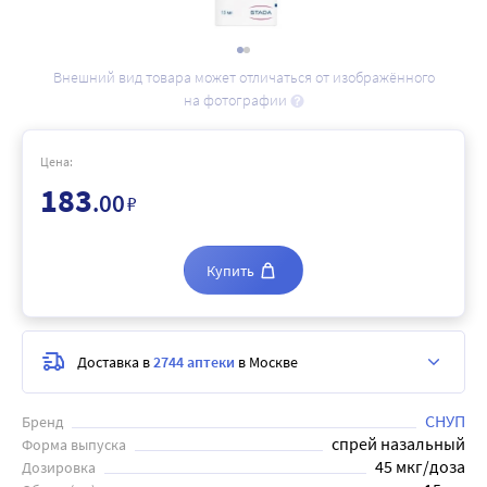
Внешний вид товара может отличаться от изображённого
на фотографии
Цена:
183
.00
₽
Купить
Доставка в
2744 аптеки
в Москве
СНУП
Бренд
спрей назальный
Форма выпуска
45 мкг/доза
Дозировка