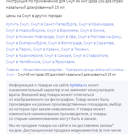
Инструкция по применению для Снуп 45 мкг/доза 150 доз спрей
назальный дозированный 15 мл
Цены на Снуп в других городах
Купить Снуп
Снуп в Санкт-Петербурге
Снуп в Краснодаре
Снуп в Новосибирске
Снуп в Воронеже
Снуп в Омске
Снуп в Нижнем Новгороде
Снуп в Уфе
Снуп в Ростове-на-Дону
Снуп в Екатеринбурге
Снуп в Волгограде
Снуп в Саратове
Снуп в Перми
Снуп в Казани
Снуп в Тюмени
Снуп в Красноярске
Снуп в Самаре
Снуп в Ставрополе
Снуп в Челябинске
Снуп в Ярославле
главная
лекарственные средства
препараты для дыхательной системы
снуп
снуп 45 мкг/доза 150 доз спрей назальный дозированный 15 мл
Информация о товарах на сайте
Apteka.ru
носит
ознакомительный характер и не заменяет консультацию
врача. Внешний вид товара может отличаться
от изображённого на фотографии. Товар может быть
произведен на разных производственных площадках, выбор
из которых при заказе невозможен. У товара может
измениться наименование производителя, а товары
со старым наименованием могут быть в заказе.
Мы не продаем товары на сайте и не доставляем заказы*
на дом. Дистанционная продажа медикаментов (в том числе