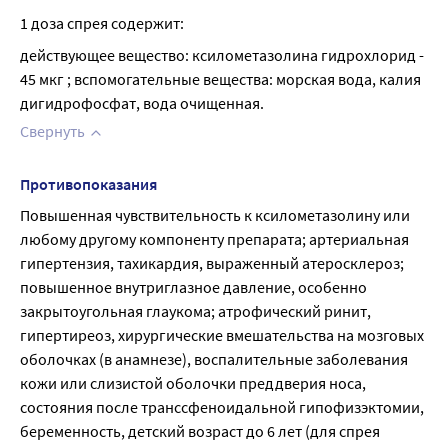
1 доза спрея содержит:
действующее вещество: ксилометазолина гидрохлорид - 
45 мкг ; вспомогательные вещества: морская вода, калия 
дигидрофосфат, вода очищенная.
Свернуть
Противопоказания
Повышенная чувствительность к ксилометазолину или 
любому другому компоненту препарата; артериальная 
гипертензия, тахикардия, выраженный атеросклероз; 
повышенное внутриглазное давление, особенно 
закрытоугольная глаукома; атрофический ринит, 
гипертиреоз, хирургические вмешательства на мозговых 
оболочках (в анамнезе), воспалительные заболевания 
кожи или слизистой оболочки преддверия носа, 
состояния после транссфеноидальной гипофизэктомии, 
беременность, детский возраст до 6 лет (для спрея 