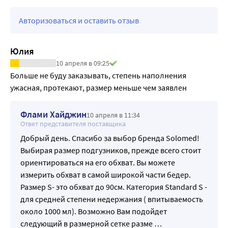
•эластичный пояс сзади - оптимальное прилегание к телу
•«дышащий» внешний слой - снижение риска 
Авторизоваться и оставить отзыв
возникновения раздражения кожи и опрелостей
•распределяющий слой ADL - быстрая и равномерная 
Юлия
впитываемость
10 апреля в 09:25
•мягкий нетканый материал на поверхности
Больше не буду заказывать, степень наполнения 
•двойной впитывающий слой с антибактериальным 
ужасная, протекают, размер меньше чем заявлен
суперабсорбентом и целлюлозой - высокая 
впитываемость и нейтрализация неприятного запаха
Флами Хайджин
•гидрофобные внутренние боковые бортики - 
10 апреля в 11:34
Ответ представителя поставщика
дополнительная защита от протекания
Добрый день. Спасибо за выбор бренда Solomed!
•индикатор влагонасыщения в виде двойной желтой 
Выбирая размер подгузников, прежде всего стоит
полосы, которая при наполнении подгузника меняет 
ориентироваться на его обхват. Вы можете
свой цвет.
измерить обхват в самой широкой части бедер.
•низкий показатель обратной сорбции, влагоотдачи, 
Размер S- это обхват до 90см. Категория Standard S -
позволяет пациенту чувствовать себя комфортно в 
для средней степени недержания ( впитываемость
период использования подгузников, влияет на наличие 
около 1000 мл). Возможно Вам подойдет
опрелостей и является профилактикой пролежней.
следующий в размерной сетке разме
…