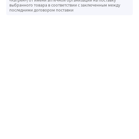
«Катрен») от имени аптечной организации на поставку
выбранного товара в соответствии с заключенным между
последними договором поставки