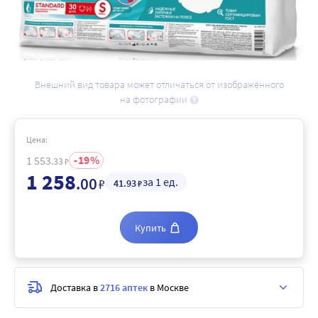
Внешний вид товара может отличаться от изображённого
на фотографии
Цена:
19
1 553
.33
₽
1 258
.00
за 1 ед.
₽
41
.93
₽
Купить
Доставка в
2716 аптек
в Москве