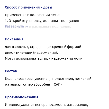
Способ применения и дозы
Применение в положении лежа:
1. Откройте упаковку, достаньте подгузник
Развернуть
2. Разверните и расправьте подгузник.
3. Поверните больного на бок.
4. Положите подгузник впитывающим слоем к телу.
Показания
5. Переверните больного на спину на подгузник, чтобы 
для взрослых, страдающих средней формой 
задняя часть подгузника осталась под ягодицами.
инконтиненции (недержания).
6. Переднюю часть подгузника пропустите между ног 
Могут использоваться при недержании мочи.
больного.
7. Расправьте переднюю часть подгузника на животе 
Состав
больного, свободные боковые края подверните под 
Целлюлоза (распущенная), полиэтилен, нетканый 
ягодицы.
материал, супер абсорбент (САП)
8. Расправьте боковые стороны задней части подгузника 
наложите сверху и закрепите застежки на передней 
части подгузника.
Противопоказания
Самостоятельное применение/в положении стоя:
Индивидуальная непереносимость материалов, 
1. Откройте упаковку, достаньте подгузник