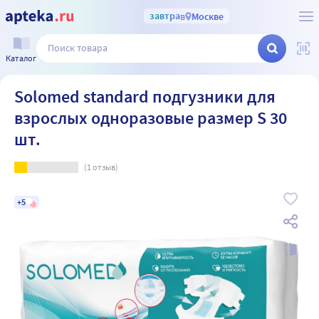
завтра
в
Москве
Каталог
Solomed standard подгузники для
взрослых одноразовые размер S 30
шт.
(
1
отзыв)
+5