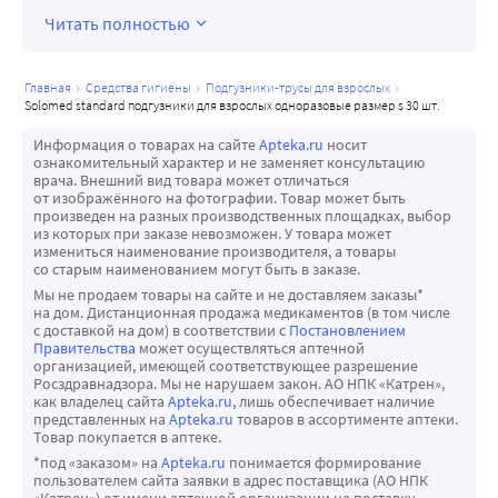
Читать полностью
главная
средства гигиены
подгузники-трусы для взрослых
solomed standard подгузники для взрослых одноразовые размер s 30 шт.
Информация о товарах на сайте
Apteka.ru
носит
ознакомительный характер и не заменяет консультацию
врача. Внешний вид товара может отличаться
от изображённого на фотографии. Товар может быть
произведен на разных производственных площадках, выбор
из которых при заказе невозможен. У товара может
измениться наименование производителя, а товары
со старым наименованием могут быть в заказе.
Мы не продаем товары на сайте и не доставляем заказы*
на дом. Дистанционная продажа медикаментов (в том числе
с доставкой на дом) в соответствии с
Постановлением
Правительства
может осуществляться аптечной
организацией, имеющей соответствующее разрешение
Росздравнадзора. Мы не нарушаем закон. АО НПК «Катрен»,
как владелец сайта
Apteka.ru
, лишь обеспечивает наличие
представленных на
Apteka.ru
товаров в ассортименте аптеки.
Товар покупается в аптеке.
*под «заказом» на
Apteka.ru
понимается формирование
пользователем сайта заявки в адрес поставщика (АО НПК