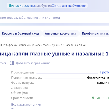
Доставим
завтра
в любую из
2716 аптек
в
Москве
Красота и базовый уход
Аптечная косметика
Профилактика и 
с 0,01% флакон-капельница капли глазные ушные и назальные 10 мл
ница капли глазные ушные и назальные 1
ться
Добавить к сравнению
Грот
Производитель
флакон-кап
Первичная упаковка
капли 
Форма выпуска
Дозировка
Объем (мл)
Длительн
Срок годности
Все характеристики