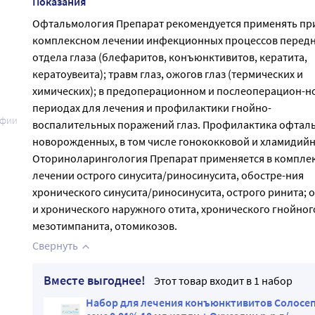
Показания
Офтальмология Препарат рекомендуется применять пр
комплексном лечении инфекционных процессов передн
отдела глаза (блефаритов, конъюнктивитов, кератита,
кератоувеита); травм глаз, ожогов глаз (термических и
химических); в предоперационном и послеоперацион-н
периодах для лечения и профилактики гнойно-
афии
воспалительных поражений глаз. Профилактика офтал
новорожденных, в том числе гонококковой и хламидийн
Оториноларингология Препарат применяется в компле
лечении острого синусита/риносинусита, обостре-ния
хронического синусита/риносинусита, острого ринита; 
и хронического наружного отита, хронического гнойног
мезотимпанита, отомикозов.
Свернуть
Вместе выгоднее!
Этот товар входит в 1 набор
Набор для лечения конъюнктивитов Солосе