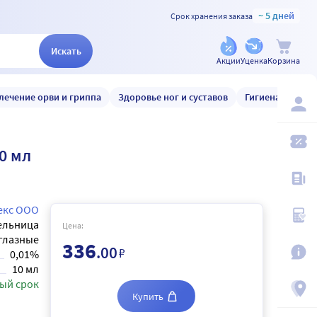
~ 5 дней
Срок хранения заказа
Искать
Акции
Уценка
Корзина
лечение орви и гриппа
Здоровье ног и суставов
Гигиена и уход
0 мл
екс ООО
ельница
Цена:
глазные
336
.00
₽
0,01%
10 мл
ый срок
Купить