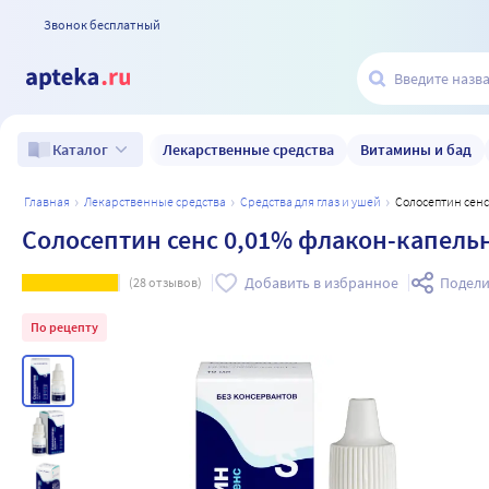
Звонок бесплатный
Лекарственные средства
Витамины и бад
Каталог
главная
лекарственные средства
средства для глаз и ушей
Солосептин сен
Солосептин сенс 0,01% флакон-капель
Добавить в избранное
Подели
(
28
отзывов)
По рецепту