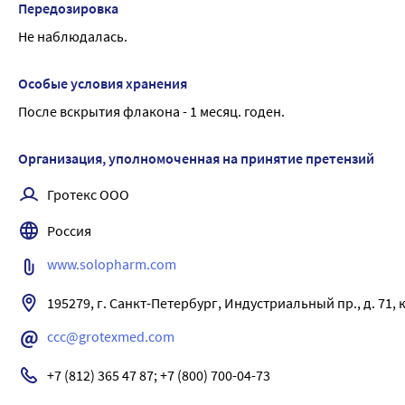
Передозировка
миристоиламино-пропиламмоний обладает вы-сокой избират
Не наблюдалась.
действует на мембраны клеток человека, что связано с ино
радикалов, резко ограничивающих возможность гидрофоб
клет-ками. Под действием препарата снижается устойчивос
Особые условия хранения
пропиламмоний обладает противовоспалительным и иммуно
После вскрытия флакона - 1 месяц. годен.
регенератор-ные процессы, активизирует механизмы неспе
гуморального иммунного ответа.
Организация, уполномоченная на принятие претензий
Гротекс ООО
Россия
www.solopharm.com
195279, г. Санкт-Петербург, Индустриальный пр., д. 71, к
ccc@grotexmed.com
+7 (812) 365 47 87; +7 (800) 700-04-73