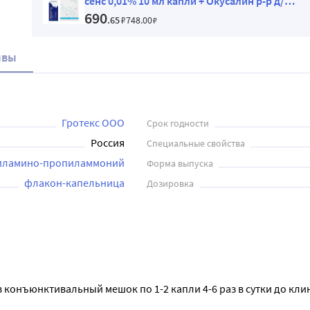
сенс 0,01% 10 мл капли + Окусалин р-р д/
промывания глаз 3% 2 мл №10 юнидоз
690
.65
₽
748
.00
₽
ывы
Гротекс ООО
Срок годности
Россия
Специальные свойства
иламино-пропиламмоний
Форма выпуска
флакон-капельница
Дозировка
конъюнктивальный мешок по 1-2 капли 4-6 раз в сутки до клин