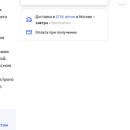
и
его
Доставка в
2716 аптек
в Москве
–
завтра
–
Бесплатно
Оплата при получении
ом
ьмии
ой.
ксном
острого
о
птин