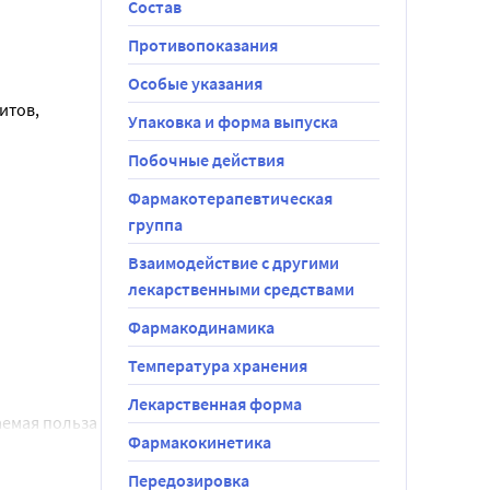
Состав
о 1-2 капли 
Противопоказания
 минут) на 
Особые указания
тов, 
Упаковка и форма выпуска
ный мешок 
Побочные действия
 глаз 2 
Фармакотерапевтическая
группа
инусита, 
 инфекции 
Взаимодействие с другими
лекарственными средствами
ода препарат 
Фармакодинамика
Температура хранения
за в сутки, 
Лекарственная форма
рс лечения 
емая польза 
Фармакокинетика
го орошения 
Передозировка